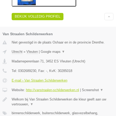
BEKIJK VOLLEDIG PROFIEL
Van Straalen Schilderwerken
Niet gevestigd in de plaats Oshaar en in de provincie Drenthe.
Utrecht
»
Vleuten
|
Google maps
▼
Madameperenlaan 71
,
3452 ES
Vleuten
(
Utrecht
)
Tel:
0302689230
, Fax:
-
, KvK:
30285018
E-mail › Van Straalen Schilderwerken
Website:
http://vanstraalen-schilderwerken.nl
|
Screenshot
▼
Welkom bij Van Straalen Schilderwerken die kleur geeft aan uw
vertrouwen,
▼
binnenschilderwerk, buitenschilderwerk, glasvezelbehang,