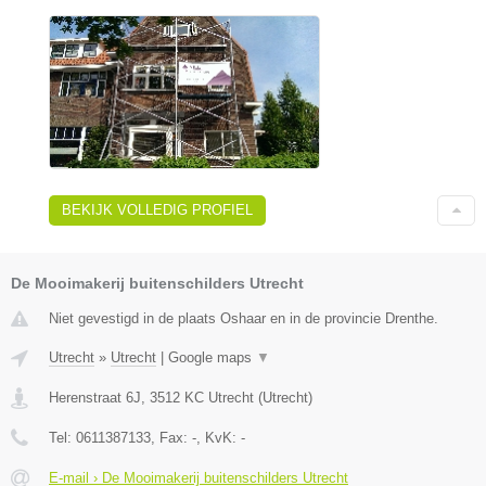
BEKIJK VOLLEDIG PROFIEL
De Mooimakerij buitenschilders Utrecht
Niet gevestigd in de plaats Oshaar en in de provincie Drenthe.
Utrecht
»
Utrecht
|
Google maps
▼
Herenstraat 6J
,
3512 KC
Utrecht
(
Utrecht
)
Tel:
0611387133
, Fax:
-
, KvK:
-
E-mail › De Mooimakerij buitenschilders Utrecht