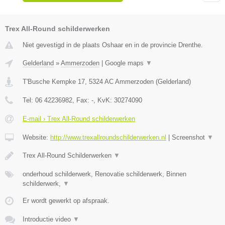
Trex All-Round schilderwerken
Niet gevestigd in de plaats Oshaar en in de provincie Drenthe.
Gelderland
»
Ammerzoden
|
Google maps
▼
T'Busche Kempke 17
,
5324 AC
Ammerzoden
(
Gelderland
)
Tel:
06 42236982
, Fax:
-
, KvK:
30274090
E-mail › Trex All-Round schilderwerken
Website:
http://www.trexallroundschilderwerken.nl
|
Screenshot
▼
Trex All-Round Schilderwerken
▼
onderhoud schilderwerk, Renovatie schilderwerk, Binnen
schilderwerk,
▼
Er wordt gewerkt op afspraak.
Introductie video
▼