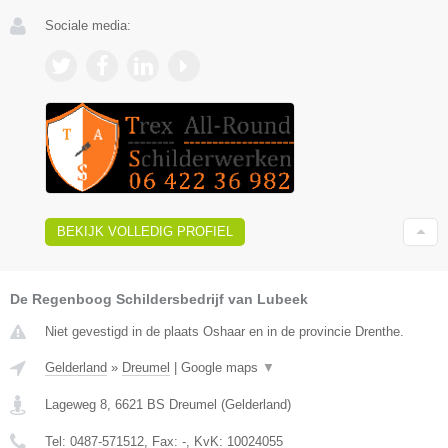
Sociale media:
BEKIJK VOLLEDIG PROFIEL
De Regenboog Schildersbedrijf van Lubeek
Niet gevestigd in de plaats Oshaar en in de provincie Drenthe.
Gelderland
»
Dreumel
|
Google maps
▼
Lageweg 8
,
6621 BS
Dreumel
(
Gelderland
)
Tel:
0487-571512
, Fax:
-
, KvK:
10024055