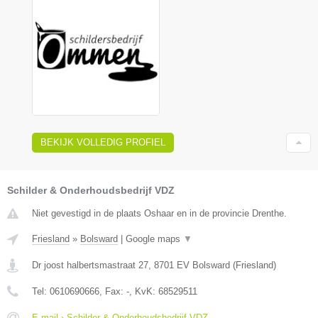
BEKIJK VOLLEDIG PROFIEL
Schilder & Onderhoudsbedrijf VDZ
Niet gevestigd in de plaats Oshaar en in de provincie Drenthe.
Friesland
»
Bolsward
|
Google maps
▼
Dr joost halbertsmastraat 27
,
8701 EV
Bolsward
(
Friesland
)
Tel:
0610690666
, Fax:
-
, KvK:
68529511
E-mail › Schilder & Onderhoudsbedrijf VDZ