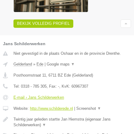
BEKIJK VOLLEDIG PROFIEL
Jans Schilderwerken
Niet gevestigd in de plaats Oshaar en in de provincie Drenthe.
Gelderland
»
Ede
|
Google maps
▼
Posthoornstraat 11
,
6711 BZ
Ede
(
Gelderland
)
Tel:
0318 - 785 305
, Fax:
-
, KvK:
60967307
E-mail › Jans Schilderwerken
Website:
http://www.schilderede.nl
|
Screenshot
▼
Twintig jaar geleden startte Jan Hiemstra (eigenaar Jans
Schilderwerken)
▼