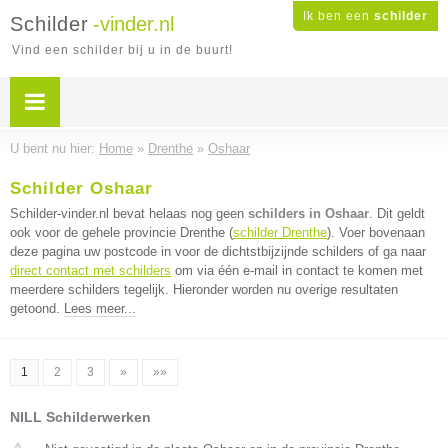
Ik ben een
schilder
Schilder
-vinder.nl
Vind een schilder bij u in de buurt!
U bent nu hier:
Home
»
Drenthe
»
Oshaar
Schilder Oshaar
Schilder-vinder.nl bevat helaas nog geen
schilders in Oshaar
. Dit geldt
ook voor de gehele provincie Drenthe (
schilder Drenthe
). Voer bovenaan
deze pagina uw postcode in voor de dichtstbijzijnde schilders of ga naar
direct contact met schilders
om via één e-mail in contact te komen met
meerdere schilders tegelijk. Hieronder worden nu overige resultaten
getoond.
Lees meer...
1
2
3
»
»»
NILL Schilderwerken