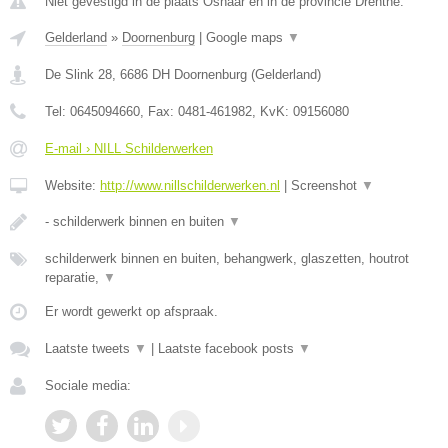
Niet gevestigd in de plaats Oshaar en in de provincie Drenthe.
Gelderland
»
Doornenburg
|
Google maps
▼
De Slink 28
,
6686 DH
Doornenburg
(
Gelderland
)
Tel:
0645094660
, Fax:
0481-461982
, KvK:
09156080
E-mail › NILL Schilderwerken
Website:
http://www.nillschilderwerken.nl
|
Screenshot
▼
- schilderwerk binnen en buiten
▼
schilderwerk binnen en buiten, behangwerk, glaszetten, houtrot
reparatie,
▼
Er wordt gewerkt op afspraak.
Laatste tweets
▼
|
Laatste facebook posts
▼
Sociale media: