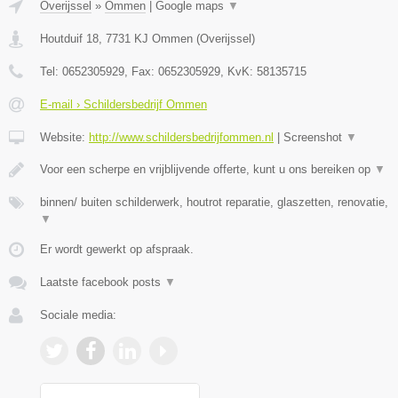
Overijssel
»
Ommen
|
Google maps
▼
Houtduif 18
,
7731 KJ
Ommen
(
Overijssel
)
Tel:
0652305929
, Fax:
0652305929
, KvK:
58135715
E-mail › Schildersbedrijf Ommen
Website:
http://www.schildersbedrijfommen.nl
|
Screenshot
▼
Voor een scherpe en vrijblijvende offerte, kunt u ons bereiken op
▼
binnen/ buiten schilderwerk, houtrot reparatie, glaszetten, renovatie,
▼
Er wordt gewerkt op afspraak.
Laatste facebook posts
▼
Sociale media: