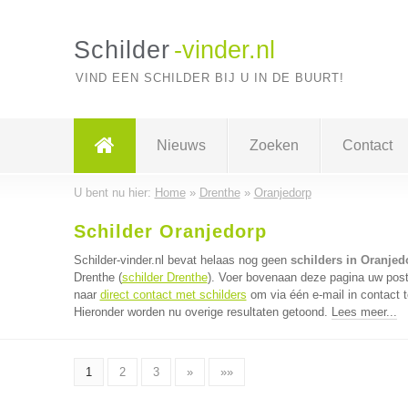
Schilder
-vinder.nl
VIND EEN SCHILDER BIJ U IN DE BUURT!
Nieuws
Zoeken
Contact
U bent nu hier:
Home
»
Drenthe
»
Oranjedorp
Schilder Oranjedorp
Schilder-vinder.nl bevat helaas nog geen
schilders in Oranjed
Drenthe (
schilder Drenthe
). Voer bovenaan deze pagina uw postc
naar
direct contact met schilders
om via één e-mail in contact 
Hieronder worden nu overige resultaten getoond.
Lees meer...
1
2
3
»
»»