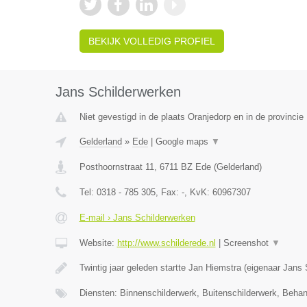
BEKIJK VOLLEDIG PROFIEL
Jans Schilderwerken
Niet gevestigd in de plaats Oranjedorp en in de provincie
Gelderland
»
Ede
|
Google maps
▼
Posthoornstraat 11
,
6711 BZ
Ede
(
Gelderland
)
Tel:
0318 - 785 305
, Fax:
-
, KvK:
60967307
E-mail › Jans Schilderwerken
Website:
http://www.schilderede.nl
|
Screenshot
▼
Twintig jaar geleden startte Jan Hiemstra (eigenaar Jans
Diensten: Binnenschilderwerk, Buitenschilderwerk, Beha