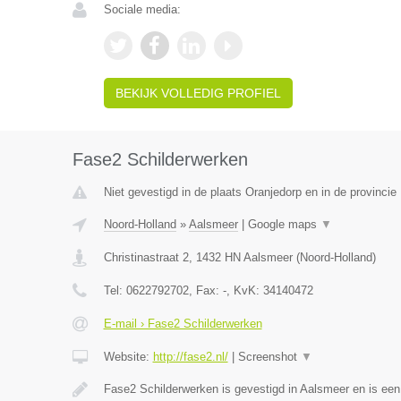
Sociale media:
BEKIJK VOLLEDIG PROFIEL
Fase2 Schilderwerken
Niet gevestigd in de plaats Oranjedorp en in de provincie
Noord-Holland
»
Aalsmeer
|
Google maps
▼
Christinastraat 2
,
1432 HN
Aalsmeer
(
Noord-Holland
)
Tel:
0622792702
, Fax:
-
, KvK:
34140472
E-mail › Fase2 Schilderwerken
Website:
http://fase2.nl/
|
Screenshot
▼
Fase2 Schilderwerken is gevestigd in Aalsmeer en is ee