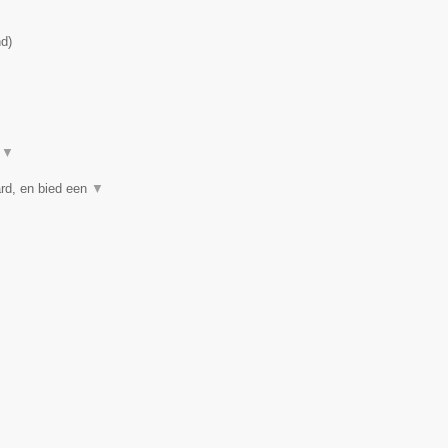
nd
)
t
▼
rd, en bied een
▼