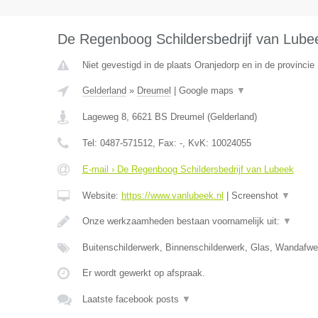
De Regenboog Schildersbedrijf van Lube
Niet gevestigd in de plaats Oranjedorp en in de provincie
Gelderland
»
Dreumel
|
Google maps
▼
Lageweg 8
,
6621 BS
Dreumel
(
Gelderland
)
Tel:
0487-571512
, Fax:
-
, KvK:
10024055
E-mail › De Regenboog Schildersbedrijf van Lubeek
Website:
https://www.vanlubeek.nl
|
Screenshot
▼
Onze werkzaamheden bestaan voornamelijk uit:
▼
Buitenschilderwerk, Binnenschilderwerk, Glas, Wandafw
Er wordt gewerkt op afspraak.
Laatste facebook posts
▼