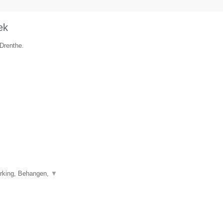
ek
 Drenthe.
erking, Behangen,
▼