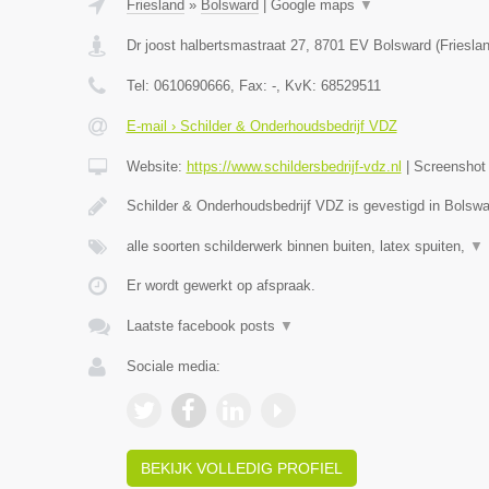
Friesland
»
Bolsward
|
Google maps
▼
Dr joost halbertsmastraat 27
,
8701 EV
Bolsward
(
Friesla
Tel:
0610690666
, Fax:
-
, KvK:
68529511
E-mail › Schilder & Onderhoudsbedrijf VDZ
Website:
https://www.schildersbedrijf-vdz.nl
|
Screensho
Schilder & Onderhoudsbedrijf VDZ is gevestigd in Bolswa
alle soorten schilderwerk binnen buiten, latex spuiten,
▼
Er wordt gewerkt op afspraak.
Laatste facebook posts
▼
Sociale media:
BEKIJK VOLLEDIG PROFIEL