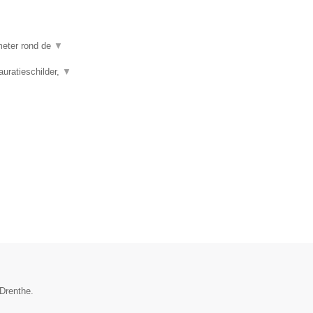
ometer rond de
▼
auratieschilder,
▼
 Drenthe.