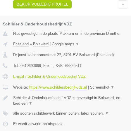
BEKIJK VOLLEDIG PROFIEL
Schilder & Onderhoudsbedrijf VDZ
Niet gevestigd in de plaats Makkum en in de provincie Drenthe.
Friesland
»
Bolsward
|
Google maps
▼
Dr joost halbertsmastraat 27
,
8701 EV
Bolsward
(
Friesland
)
Tel:
0610690666
, Fax:
-
, KvK:
68529511
E-mail › Schilder & Onderhoudsbedrijf VDZ
Website:
https://www.schildersbedrijf-vdz.nl
|
Screenshot
▼
Schilder & Onderhoudsbedrijf VDZ is gevestigd in Bolsward, en
bied een
▼
alle soorten schilderwerk binnen buiten, latex spuiten,
▼
Er wordt gewerkt op afspraak.