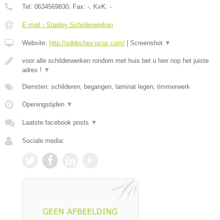
Tel:
0634569830
, Fax:
-
, KvK:
-
E-mail › Stanley Schilderwerken
Website:
http://sddechev.ucoz.com/
|
Screenshot
▼
voor alle schilderwerken rondom met huis bet u hier nop het juiste
adres !
▼
Diensten: schilderen, begangen, laminat legen, timmerwerk
Openingstijden
▼
Laatste facebook posts
▼
Sociale media: