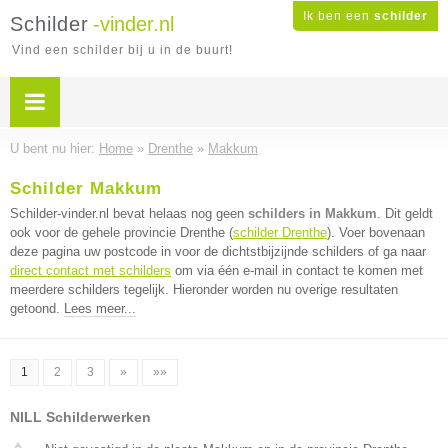
Ik ben een
schilder
Schilder
-vinder.nl
Vind een schilder bij u in de buurt!
U bent nu hier:
Home
»
Drenthe
»
Makkum
Schilder Makkum
Schilder-vinder.nl bevat helaas nog geen
schilders in Makkum
. Dit geldt
ook voor de gehele provincie Drenthe (
schilder Drenthe
). Voer bovenaan
deze pagina uw postcode in voor de dichtstbijzijnde schilders of ga naar
direct contact met schilders
om via één e-mail in contact te komen met
meerdere schilders tegelijk. Hieronder worden nu overige resultaten
getoond.
Lees meer...
1
2
3
»
»»
NILL Schilderwerken