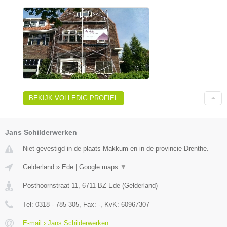
BEKIJK VOLLEDIG PROFIEL
Jans Schilderwerken
Niet gevestigd in de plaats Makkum en in de provincie Drenthe.
Gelderland
»
Ede
|
Google maps
▼
Posthoornstraat 11
,
6711 BZ
Ede
(
Gelderland
)
Tel:
0318 - 785 305
, Fax:
-
, KvK:
60967307
E-mail › Jans Schilderwerken