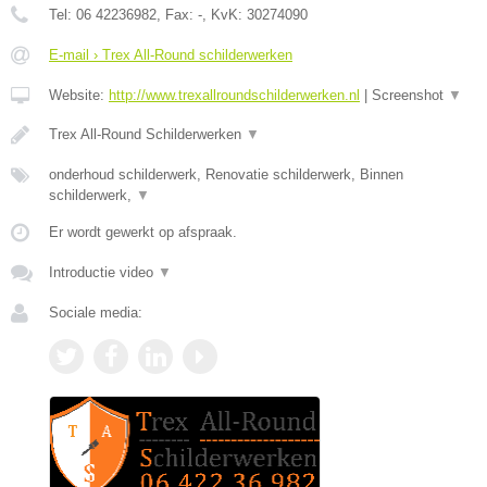
Tel:
06 42236982
, Fax:
-
, KvK:
30274090
E-mail › Trex All-Round schilderwerken
Website:
http://www.trexallroundschilderwerken.nl
|
Screenshot
▼
Trex All-Round Schilderwerken
▼
onderhoud schilderwerk, Renovatie schilderwerk, Binnen
schilderwerk,
▼
Er wordt gewerkt op afspraak.
Introductie video
▼
Sociale media: