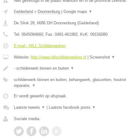
Niet gevestigd in de plaats Makkum en in de provincie Drenthe.
Gelderland
»
Doornenburg
|
Google maps
▼
De Slink 28
,
6686 DH
Doornenburg
(
Gelderland
)
Tel:
0645094660
, Fax:
0481-461982
, KvK:
09156080
E-mail › NILL Schilderwerken
Website:
http://www.nillschilderwerken.nl
|
Screenshot
▼
- schilderwerk binnen en buiten
▼
schilderwerk binnen en buiten, behangwerk, glaszetten, houtrot
reparatie,
▼
Er wordt gewerkt op afspraak.
Laatste tweets
▼
|
Laatste facebook posts
▼
Sociale media: