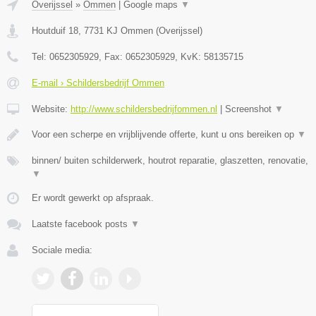
Overijssel
»
Ommen
|
Google maps
▼
Houtduif 18
,
7731 KJ
Ommen
(
Overijssel
)
Tel:
0652305929
, Fax:
0652305929
, KvK:
58135715
E-mail › Schildersbedrijf Ommen
Website:
http://www.schildersbedrijfommen.nl
|
Screenshot
▼
Voor een scherpe en vrijblijvende offerte, kunt u ons bereiken op
▼
binnen/ buiten schilderwerk, houtrot reparatie, glaszetten, renovatie,
▼
Er wordt gewerkt op afspraak.
Laatste facebook posts
▼
Sociale media: