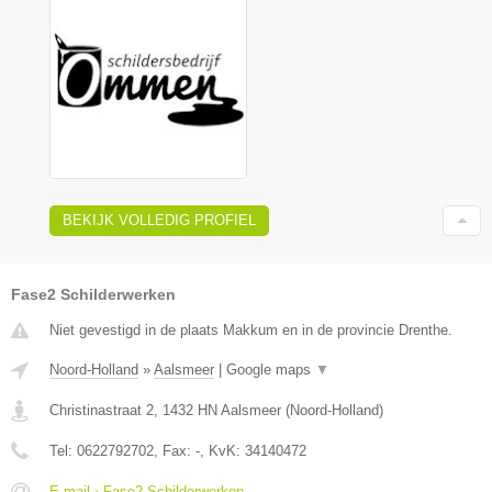
BEKIJK VOLLEDIG PROFIEL
Fase2 Schilderwerken
Niet gevestigd in de plaats Makkum en in de provincie Drenthe.
Noord-Holland
»
Aalsmeer
|
Google maps
▼
Christinastraat 2
,
1432 HN
Aalsmeer
(
Noord-Holland
)
Tel:
0622792702
, Fax:
-
, KvK:
34140472
E-mail › Fase2 Schilderwerken