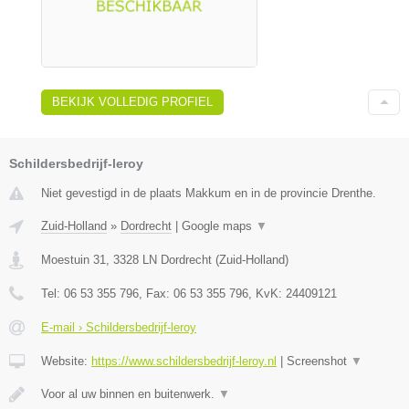
BEKIJK VOLLEDIG PROFIEL
Schildersbedrijf-leroy
Niet gevestigd in de plaats Makkum en in de provincie Drenthe.
Zuid-Holland
»
Dordrecht
|
Google maps
▼
Moestuin 31
,
3328 LN
Dordrecht
(
Zuid-Holland
)
Tel:
06 53 355 796
, Fax:
06 53 355 796
, KvK:
24409121
E-mail › Schildersbedrijf-leroy
Website:
https://www.schildersbedrijf-leroy.nl
|
Screenshot
▼
Voor al uw binnen en buitenwerk.
▼