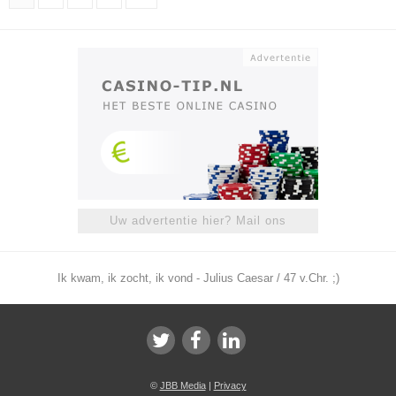
Uw advertentie hier? Mail ons
Ik kwam, ik zocht, ik vond - Julius Caesar / 47 v.Chr. ;)
©
JBB Media
|
Privacy