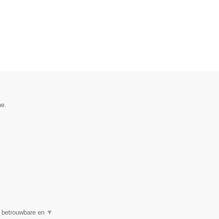
he.
n betrouwbare en
▼