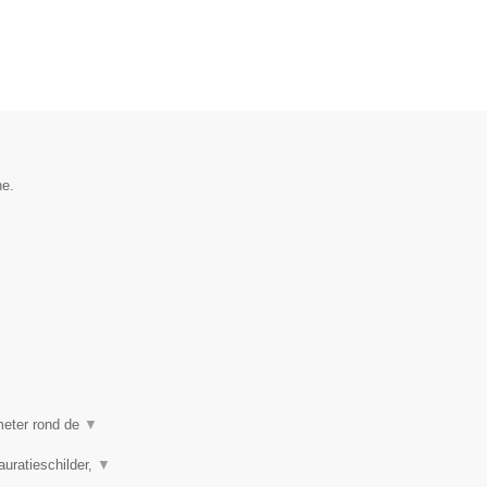
he.
ometer rond de
▼
auratieschilder,
▼