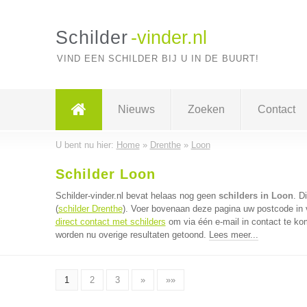
Schilder
-vinder.nl
VIND EEN SCHILDER BIJ U IN DE BUURT!
Nieuws
Zoeken
Contact
U bent nu hier:
Home
»
Drenthe
»
Loon
Schilder Loon
Schilder-vinder.nl bevat helaas nog geen
schilders in Loon
. D
(
schilder Drenthe
). Voer bovenaan deze pagina uw postcode in vo
direct contact met schilders
om via één e-mail in contact te ko
worden nu overige resultaten getoond.
Lees meer...
1
2
3
»
»»