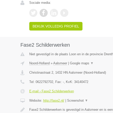
Sociale media:
BEKIJK VOLLEDIG PROFIEL
Fase2 Schilderwerken
Niet gevestigd in de plaats Loon en in de provincie Drent
Noord-Holland
»
Aalsmeer
|
Google maps
▼
Christinastraat 2
,
1432 HN
Aalsmeer
(
Noord-Holland
)
Tel:
0622792702
, Fax:
-
, KvK:
34140472
E-mail › Fase2 Schilderwerken
Website:
http://fase2.nl/
|
Screenshot
▼
Fase2 Schilderwerken is gevestigd in Aalsmeer en is ee