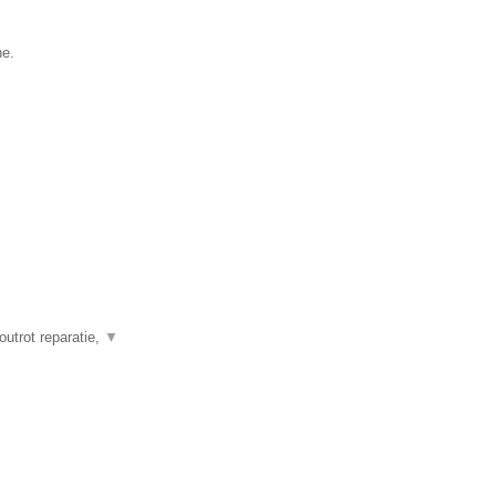
he.
outrot reparatie,
▼