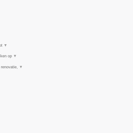
ot
▼
eiken op
▼
, renovatie,
▼