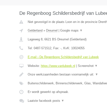
De Regenboog Schildersbedrijf van Lube
Niet gevestigd in de plaats Loon en in de provincie Drent
Gelderland
»
Dreumel
|
Google maps
▼
Lageweg 8
,
6621 BS
Dreumel
(
Gelderland
)
Tel:
0487-571512
, Fax:
-
, KvK:
10024055
E-mail › De Regenboog Schildersbedrijf van Lubeek
Website:
https://www.vanlubeek.nl
|
Screenshot
▼
Onze werkzaamheden bestaan voornamelijk uit:
▼
Buitenschilderwerk, Binnenschilderwerk, Glas, Wandafw
Er wordt gewerkt op afspraak.
Laatste facebook posts
▼