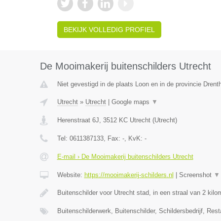
BEKIJK VOLLEDIG PROFIEL
De Mooimakerij buitenschilders Utrecht
Niet gevestigd in de plaats Loon en in de provincie Drent
Utrecht
»
Utrecht
|
Google maps
▼
Herenstraat 6J
,
3512 KC
Utrecht
(
Utrecht
)
Tel:
0611387133
, Fax:
-
, KvK:
-
E-mail › De Mooimakerij buitenschilders Utrecht
Website:
https://mooimakerij-schilders.nl
|
Screenshot
▼
Buitenschilder voor Utrecht stad, in een straal van 2 kil
Buitenschilderwerk, Buitenschilder, Schildersbedrijf, Rest