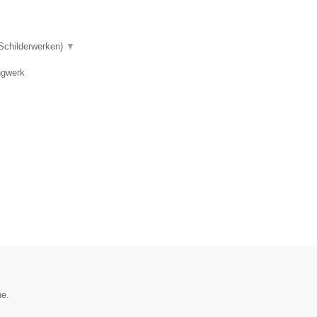
 Schilderwerken)
▼
ngwerk
he.