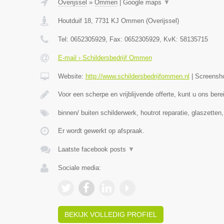
Overijssel
»
Ommen
|
Google maps
▼
Houtduif 18
,
7731 KJ
Ommen
(
Overijssel
)
Tel:
0652305929
, Fax:
0652305929
, KvK:
58135715
E-mail › Schildersbedrijf Ommen
Website:
http://www.schildersbedrijfommen.nl
|
Screensh
Voor een scherpe en vrijblijvende offerte, kunt u ons ber
binnen/ buiten schilderwerk, houtrot reparatie, glaszetten
Er wordt gewerkt op afspraak.
Laatste facebook posts
▼
Sociale media:
BEKIJK VOLLEDIG PROFIEL