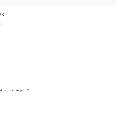
ek
he.
erking, Behangen,
▼