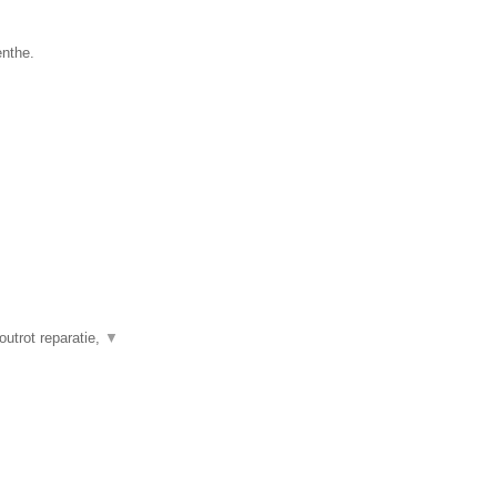
enthe.
outrot reparatie,
▼