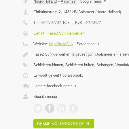
Noord-Holland
»
Aalsmeer
|
Google maps
▼
Christinastraat 2
,
1432 HN
Aalsmeer
(
Noord-Holland
)
Tel:
0622792702
, Fax:
-
, KvK:
34140472
E-mail › Fase2 Schilderwerken
Website:
http://fase2.nl/
|
Screenshot
▼
Fase2 Schilderwerken is gevestigd in Aalsmeer en is ee
Schilderen binnen, Schilderen buiten, Behangen, Wandaf
Er wordt gewerkt op afspraak.
Laatste facebook posts
▼
Sociale media:
BEKIJK VOLLEDIG PROFIEL