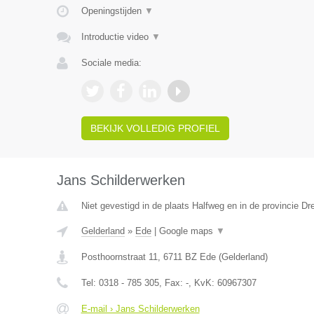
Openingstijden
▼
Introductie video
▼
Sociale media:
BEKIJK VOLLEDIG PROFIEL
Jans Schilderwerken
Niet gevestigd in de plaats Halfweg en in de provincie Dr
Gelderland
»
Ede
|
Google maps
▼
Posthoornstraat 11
,
6711 BZ
Ede
(
Gelderland
)
Tel:
0318 - 785 305
, Fax:
-
, KvK:
60967307
E-mail › Jans Schilderwerken