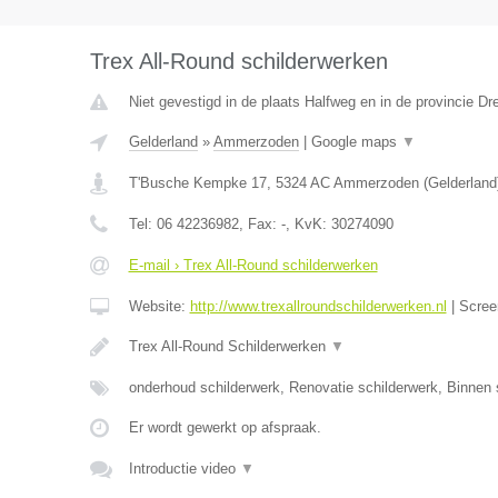
Trex All-Round schilderwerken
Niet gevestigd in de plaats Halfweg en in de provincie Dr
Gelderland
»
Ammerzoden
|
Google maps
▼
T'Busche Kempke 17
,
5324 AC
Ammerzoden
(
Gelderland
Tel:
06 42236982
, Fax:
-
, KvK:
30274090
E-mail › Trex All-Round schilderwerken
Website:
http://www.trexallroundschilderwerken.nl
|
Scree
Trex All-Round Schilderwerken
▼
onderhoud schilderwerk, Renovatie schilderwerk, Binnen 
Er wordt gewerkt op afspraak.
Introductie video
▼