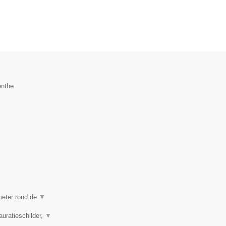
enthe.
ometer rond de
▼
auratieschilder,
▼