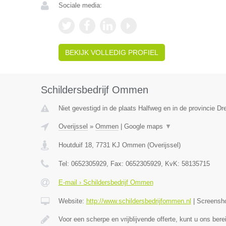
Sociale media:
BEKIJK VOLLEDIG PROFIEL
Schildersbedrijf Ommen
Niet gevestigd in de plaats Halfweg en in de provincie Dr
Overijssel
»
Ommen
|
Google maps
▼
Houtduif 18
,
7731 KJ
Ommen
(
Overijssel
)
Tel:
0652305929
, Fax:
0652305929
, KvK:
58135715
E-mail › Schildersbedrijf Ommen
Website:
http://www.schildersbedrijfommen.nl
|
Screensh
Voor een scherpe en vrijblijvende offerte, kunt u ons ber