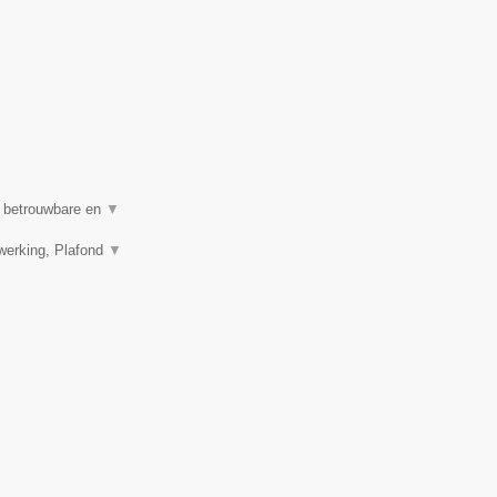
n betrouwbare en
▼
werking, Plafond
▼