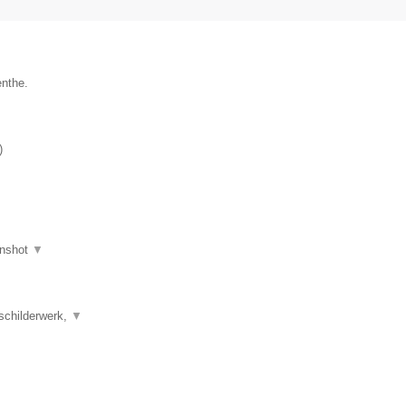
enthe.
)
nshot
▼
schilderwerk,
▼