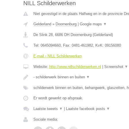
NILL Schilderwerken
Niet gevestigd in de plaats Halfweg en in de provincie Dr
Gelderland
»
Doornenburg
|
Google maps
▼
De Slink 28
,
6686 DH
Doornenburg
(
Gelderland
)
Tel:
0645094660
, Fax:
0481-461982
, KvK:
09156080
E-mail › NILL Schilderwerken
Website:
http://www.nillschilderwerken.nl
|
Screenshot
▼
- schilderwerk binnen en buiten
▼
schilderwerk binnen en buiten, behangwerk, glaszetten, h
Er wordt gewerkt op afspraak.
Laatste tweets
▼
|
Laatste facebook posts
▼
Sociale media: