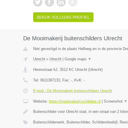
BEKIJK VOLLEDIG PROFIEL
De Mooimakerij buitenschilders Utrecht
Niet gevestigd in de plaats Halfweg en in de provincie Dr
Utrecht
»
Utrecht
|
Google maps
▼
Herenstraat 6J
,
3512 KC
Utrecht
(
Utrecht
)
Tel:
0611387133
, Fax:
-
, KvK:
-
E-mail › De Mooimakerij buitenschilders Utrecht
Website:
https://mooimakerij-schilders.nl
|
Screenshot
▼
Buitenschilder voor Utrecht stad, in een straal van 2 kil
Buitenschilderwerk, Buitenschilder, Schildersbedrijf, Rest