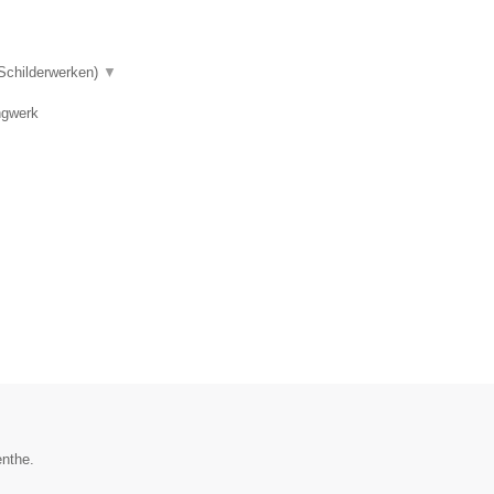
 Schilderwerken)
▼
ngwerk
enthe.