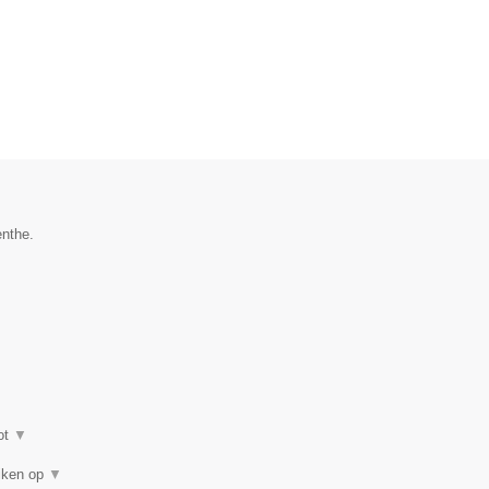
enthe.
ot
▼
eiken op
▼