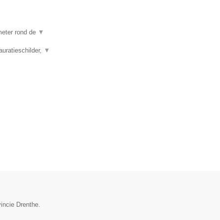
ometer rond de
▼
auratieschilder,
▼
vincie Drenthe.