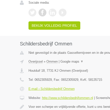
Sociale media:
BEKIJK VOLLEDIG PROFIEL
Schildersbedrijf Ommen
Niet gevestigd in de plaats Gasselternijveen en in de pro
Overijssel
»
Ommen
|
Google maps
▼
Houtduif 18
,
7731 KJ
Ommen
(
Overijssel
)
Tel:
0652305929
, Fax:
0652305929
, KvK:
58135715
E-mail › Schildersbedrijf Ommen
Website:
http://www.schildersbedrijfommen.nl
|
Screensh
Voor een scherpe en vrijblijvende offerte, kunt u ons ber