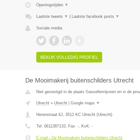
Openingstijden
▼
Laatste tweets
▼
|
Laatste facebook posts
▼
Sociale media:
BEKIJK VOLLEDIG PROFIEL
De Mooimakerij buitenschilders Utrecht
Niet gevestigd in de plaats Gasselternijveen en in de pro
Utrecht
»
Utrecht
|
Google maps
▼
Herenstraat 6J
,
3512 KC
Utrecht
(
Utrecht
)
Tel:
0611387133
, Fax:
-
, KvK:
-
E-mail › De Mooimakerij buitenschilders Utrecht