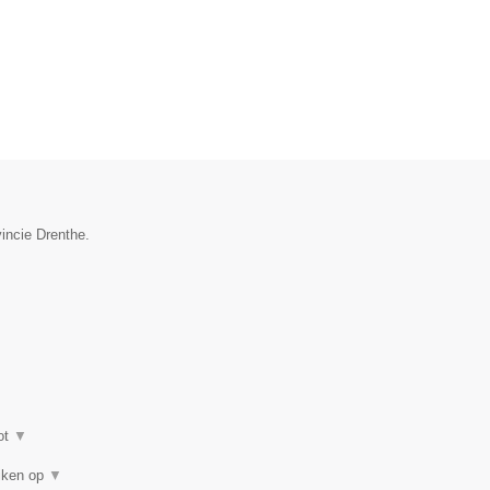
vincie Drenthe.
ot
▼
eiken op
▼