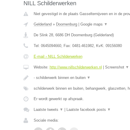
NILL Schilderwerken
Niet gevestigd in de plaats Gasselternijveen en in de pro
Gelderland
»
Doornenburg
|
Google maps
▼
De Slink 28
,
6686 DH
Doornenburg
(
Gelderland
)
Tel:
0645094660
, Fax:
0481-461982
, KvK:
09156080
E-mail › NILL Schilderwerken
Website:
http://www.nillschilderwerken.nl
|
Screenshot
▼
- schilderwerk binnen en buiten
▼
schilderwerk binnen en buiten, behangwerk, glaszetten, h
Er wordt gewerkt op afspraak.
Laatste tweets
▼
|
Laatste facebook posts
▼
Sociale media: