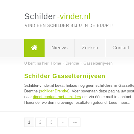
Schilder
-vinder.nl
VIND EEN SCHILDER BIJ U IN DE BUURT!
Nieuws
Zoeken
Contact
U bent nu hier:
Home
»
Drenthe
»
Gasselternijveen
Schilder Gasselternijveen
Schilder-vinder.nl bevat helaas nog geen
schilders in Gasselt
Drenthe (
schilder Drenthe
). Voer bovenaan deze pagina uw postc
naar
direct contact met schilders
om via één e-mail in contact 
Hieronder worden nu overige resultaten getoond.
Lees meer...
1
2
3
»
»»