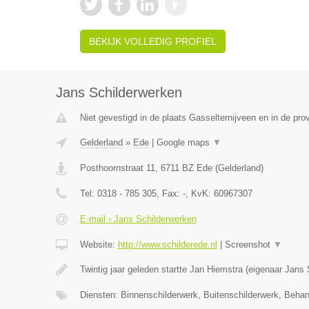
BEKIJK VOLLEDIG PROFIEL
Jans Schilderwerken
Niet gevestigd in de plaats Gasselternijveen en in de pro
Gelderland
»
Ede
|
Google maps
▼
Posthoornstraat 11
,
6711 BZ
Ede
(
Gelderland
)
Tel:
0318 - 785 305
, Fax:
-
, KvK:
60967307
E-mail › Jans Schilderwerken
Website:
http://www.schilderede.nl
|
Screenshot
▼
Twintig jaar geleden startte Jan Hiemstra (eigenaar Jans
Diensten: Binnenschilderwerk, Buitenschilderwerk, Beha