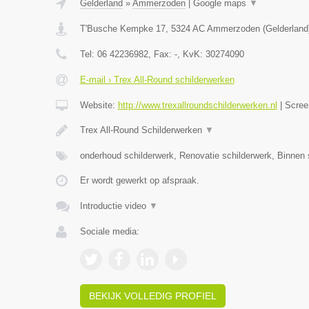
Gelderland
»
Ammerzoden
|
Google maps
▼
T'Busche Kempke 17
,
5324 AC
Ammerzoden
(
Gelderland
Tel:
06 42236982
, Fax:
-
, KvK:
30274090
E-mail › Trex All-Round schilderwerken
Website:
http://www.trexallroundschilderwerken.nl
|
Scree
Trex All-Round Schilderwerken
▼
onderhoud schilderwerk, Renovatie schilderwerk, Binnen 
Er wordt gewerkt op afspraak.
Introductie video
▼
Sociale media:
BEKIJK VOLLEDIG PROFIEL