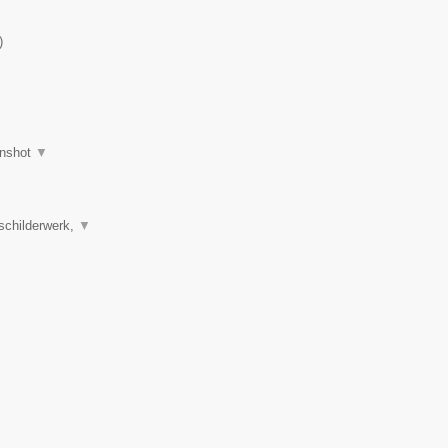
)
nshot
▼
schilderwerk,
▼