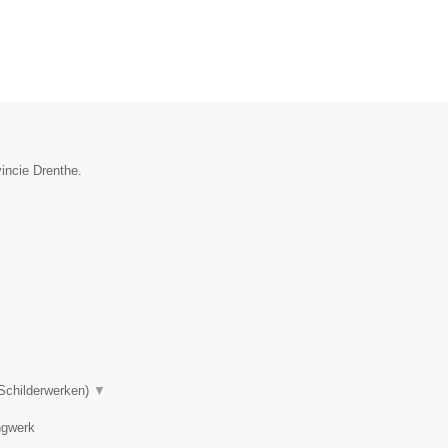
vincie Drenthe.
 Schilderwerken)
▼
ngwerk