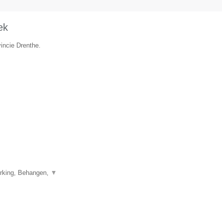
ek
vincie Drenthe.
erking, Behangen,
▼