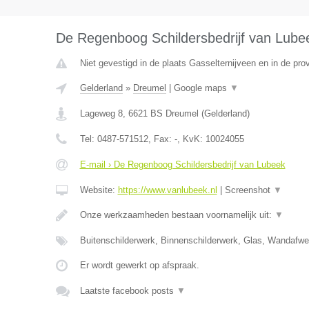
De Regenboog Schildersbedrijf van Lube
Niet gevestigd in de plaats Gasselternijveen en in de pro
Gelderland
»
Dreumel
|
Google maps
▼
Lageweg 8
,
6621 BS
Dreumel
(
Gelderland
)
Tel:
0487-571512
, Fax:
-
, KvK:
10024055
E-mail › De Regenboog Schildersbedrijf van Lubeek
Website:
https://www.vanlubeek.nl
|
Screenshot
▼
Onze werkzaamheden bestaan voornamelijk uit:
▼
Buitenschilderwerk, Binnenschilderwerk, Glas, Wandafw
Er wordt gewerkt op afspraak.
Laatste facebook posts
▼