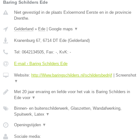
Baring Schilders Ede
Niet gevestigd in de plaats Exloermond Eerste en in de provincie
Drenthe.
Gelderland
»
Ede
|
Google maps
▼
Kranenburg 67
,
6714 DT
Ede
(
Gelderland
)
Tel:
0642134505
, Fax:
-
, KvK:
-
E-mail › Baring Schilders Ede
Website:
http://Www.baringschilders.nl/schildersbedrijf
|
Screenshot
▼
Met 20 jaar ervaring en liefde voor het vak is Baring Schilders in
Ede voor
▼
Binnen- en buitenschilderwerk, Glaszetten, Wandafwerking,
Spuitwerk, Latex
▼
Openingstijden
▼
Sociale media: