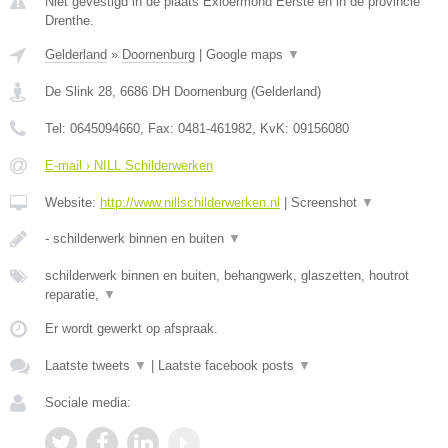
Niet gevestigd in de plaats Exloermond Eerste en in de provincie
Drenthe.
Gelderland
»
Doornenburg
|
Google maps
▼
De Slink 28
,
6686 DH
Doornenburg
(
Gelderland
)
Tel:
0645094660
, Fax:
0481-461982
, KvK:
09156080
E-mail › NILL Schilderwerken
Website:
http://www.nillschilderwerken.nl
|
Screenshot
▼
- schilderwerk binnen en buiten
▼
schilderwerk binnen en buiten, behangwerk, glaszetten, houtrot
reparatie,
▼
Er wordt gewerkt op afspraak.
Laatste tweets
▼
|
Laatste facebook posts
▼
Sociale media: