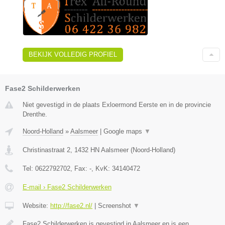
BEKIJK VOLLEDIG PROFIEL
Fase2 Schilderwerken
Niet gevestigd in de plaats Exloermond Eerste en in de provincie
Drenthe.
Noord-Holland
»
Aalsmeer
|
Google maps
▼
Christinastraat 2
,
1432 HN
Aalsmeer
(
Noord-Holland
)
Tel:
0622792702
, Fax:
-
, KvK:
34140472
E-mail › Fase2 Schilderwerken
Website:
http://fase2.nl/
|
Screenshot
▼
Fase2 Schilderwerken is gevestigd in Aalsmeer en is een