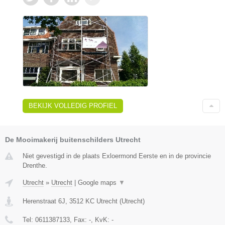
BEKIJK VOLLEDIG PROFIEL
De Mooimakerij buitenschilders Utrecht
Niet gevestigd in de plaats Exloermond Eerste en in de provincie
Drenthe.
Utrecht
»
Utrecht
|
Google maps
▼
Herenstraat 6J
,
3512 KC
Utrecht
(
Utrecht
)
Tel:
0611387133
, Fax:
-
, KvK:
-