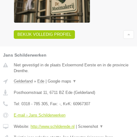
BEKIJK VOLLEDIG PROFIEL
Jans Schilderwerken
Niet gevestigd in de plaats Exloermond Eerste en in de provincie
Drenthe.
Gelderland
»
Ede
|
Google maps
▼
Posthoornstraat 11
,
6711 BZ
Ede
(
Gelderland
)
Tel:
0318 - 785 305
, Fax:
-
, KvK:
60967307
E-mail › Jans Schilderwerken
Website:
http://www.schilderede.nl
|
Screenshot
▼