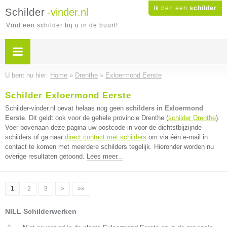
Ik ben een
schilder
Schilder
-vinder.nl
Vind een schilder bij u in de buurt!
U bent nu hier:
Home
»
Drenthe
»
Exloermond Eerste
Schilder Exloermond Eerste
Schilder-vinder.nl bevat helaas nog geen
schilders in Exloermond
Eerste
. Dit geldt ook voor de gehele provincie Drenthe (
schilder Drenthe
).
Voer bovenaan deze pagina uw postcode in voor de dichtstbijzijnde
schilders of ga naar
direct contact met schilders
om via één e-mail in
contact te komen met meerdere schilders tegelijk. Hieronder worden nu
overige resultaten getoond.
Lees meer...
1
2
3
»
»»
NILL Schilderwerken