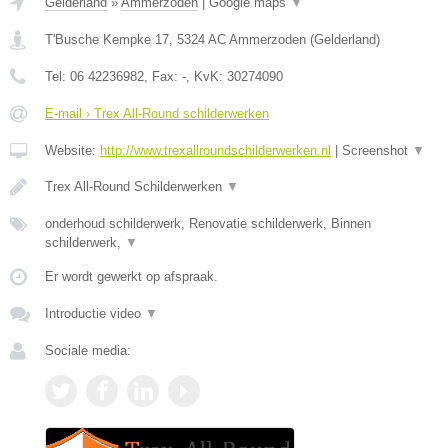
Gelderland
»
Ammerzoden
|
Google maps
▼
T'Busche Kempke 17
,
5324 AC
Ammerzoden
(
Gelderland
)
Tel:
06 42236982
, Fax:
-
, KvK:
30274090
E-mail › Trex All-Round schilderwerken
Website:
http://www.trexallroundschilderwerken.nl
|
Screenshot
▼
Trex All-Round Schilderwerken
▼
onderhoud schilderwerk, Renovatie schilderwerk, Binnen
schilderwerk,
▼
Er wordt gewerkt op afspraak.
Introductie video
▼
Sociale media: