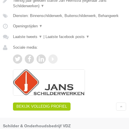
Twintig jaar geleden startte Jan Hiemstra (eigenaar Jans
Schilderwerken)
▼
Diensten: Binnenschilderwerk, Buitenschilderwerk, Behangwerk
Openingstijden
▼
Laatste tweets
▼
|
Laatste facebook posts
▼
Sociale media:
BEKIJK VOLLEDIG PROFIEL
Schilder & Onderhoudsbedrijf VDZ