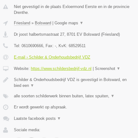
Niet gevestigd in de plaats Exloermond Eerste en in de provincie
Drenthe.
Friesland
»
Bolsward
|
Google maps
▼
Dr joost halbertsmastraat 27
,
8701 EV
Bolsward
(
Friesland
)
Tel:
0610690666
, Fax:
-
, KvK:
68529511
E-mail › Schilder & Onderhoudsbedrijf VDZ
Website:
https://www.schildersbedrijf-vdz.nl
|
Screenshot
▼
Schilder & Onderhoudsbedrijf VDZ is gevestigd in Bolsward, en
bied een
▼
alle soorten schilderwerk binnen buiten, latex spuiten,
▼
Er wordt gewerkt op afspraak.
Laatste facebook posts
▼
Sociale media: