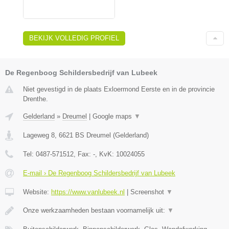
BEKIJK VOLLEDIG PROFIEL
De Regenboog Schildersbedrijf van Lubeek
Niet gevestigd in de plaats Exloermond Eerste en in de provincie
Drenthe.
Gelderland
»
Dreumel
|
Google maps
▼
Lageweg 8
,
6621 BS
Dreumel
(
Gelderland
)
Tel:
0487-571512
, Fax:
-
, KvK:
10024055
E-mail › De Regenboog Schildersbedrijf van Lubeek
Website:
https://www.vanlubeek.nl
|
Screenshot
▼
Onze werkzaamheden bestaan voornamelijk uit:
▼