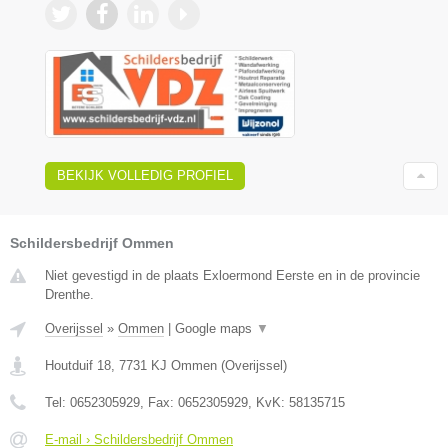
BEKIJK VOLLEDIG PROFIEL
Schildersbedrijf Ommen
Niet gevestigd in de plaats Exloermond Eerste en in de provincie
Drenthe.
Overijssel
»
Ommen
|
Google maps
▼
Houtduif 18
,
7731 KJ
Ommen
(
Overijssel
)
Tel:
0652305929
, Fax:
0652305929
, KvK:
58135715
E-mail › Schildersbedrijf Ommen