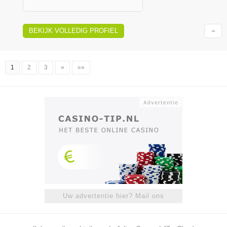
BEKIJK VOLLEDIG PROFIEL
1
2
3
»
»»
Uw advertentie hier? Mail ons