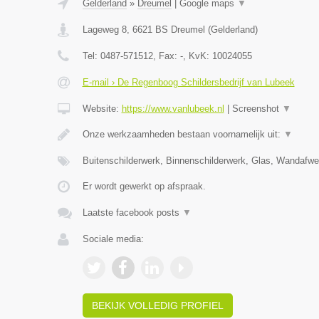
Gelderland
»
Dreumel
|
Google maps
▼
Lageweg 8
,
6621 BS
Dreumel
(
Gelderland
)
Tel:
0487-571512
, Fax:
-
, KvK:
10024055
E-mail › De Regenboog Schildersbedrijf van Lubeek
Website:
https://www.vanlubeek.nl
|
Screenshot
▼
Onze werkzaamheden bestaan voornamelijk uit:
▼
Buitenschilderwerk, Binnenschilderwerk, Glas, Wandafw
Er wordt gewerkt op afspraak.
Laatste facebook posts
▼
Sociale media:
BEKIJK VOLLEDIG PROFIEL