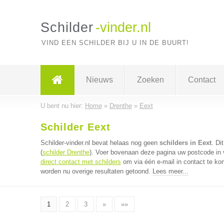
Schilder
-vinder.nl
VIND EEN SCHILDER BIJ U IN DE BUURT!
Nieuws
Zoeken
Contact
U bent nu hier:
Home
»
Drenthe
»
Eext
Schilder Eext
Schilder-vinder.nl bevat helaas nog geen
schilders in Eext
. Di
(
schilder Drenthe
). Voer bovenaan deze pagina uw postcode in vo
direct contact met schilders
om via één e-mail in contact te ko
worden nu overige resultaten getoond.
Lees meer...
1
2
3
»
»»