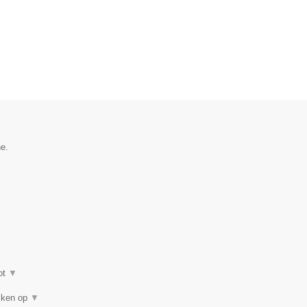
he.
ot
▼
eiken op
▼