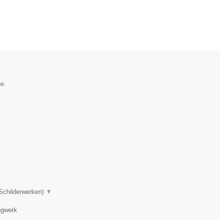
he.
 Schilderwerken)
▼
ngwerk