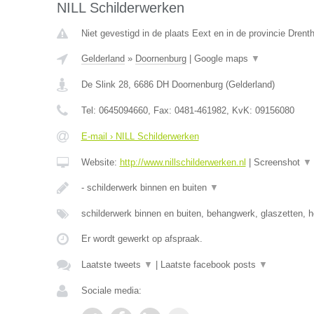
NILL Schilderwerken
Niet gevestigd in de plaats Eext en in de provincie Drent
Gelderland
»
Doornenburg
|
Google maps
▼
De Slink 28
,
6686 DH
Doornenburg
(
Gelderland
)
Tel:
0645094660
, Fax:
0481-461982
, KvK:
09156080
E-mail › NILL Schilderwerken
Website:
http://www.nillschilderwerken.nl
|
Screenshot
▼
- schilderwerk binnen en buiten
▼
schilderwerk binnen en buiten, behangwerk, glaszetten, h
Er wordt gewerkt op afspraak.
Laatste tweets
▼
|
Laatste facebook posts
▼
Sociale media: