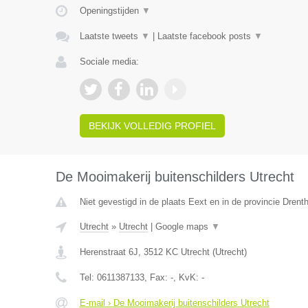
Openingstijden
▼
Laatste tweets
▼
|
Laatste facebook posts
▼
Sociale media:
BEKIJK VOLLEDIG PROFIEL
De Mooimakerij buitenschilders Utrecht
Niet gevestigd in de plaats Eext en in de provincie Drent
Utrecht
»
Utrecht
|
Google maps
▼
Herenstraat 6J
,
3512 KC
Utrecht
(
Utrecht
)
Tel:
0611387133
, Fax:
-
, KvK:
-
E-mail › De Mooimakerij buitenschilders Utrecht