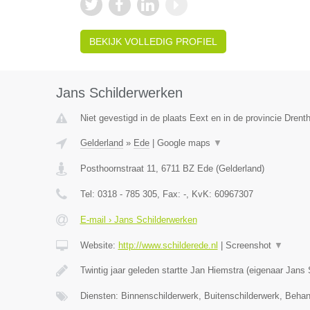
BEKIJK VOLLEDIG PROFIEL
Jans Schilderwerken
Niet gevestigd in de plaats Eext en in de provincie Drent
Gelderland
»
Ede
|
Google maps
▼
Posthoornstraat 11
,
6711 BZ
Ede
(
Gelderland
)
Tel:
0318 - 785 305
, Fax:
-
, KvK:
60967307
E-mail › Jans Schilderwerken
Website:
http://www.schilderede.nl
|
Screenshot
▼
Twintig jaar geleden startte Jan Hiemstra (eigenaar Jans
Diensten: Binnenschilderwerk, Buitenschilderwerk, Beha