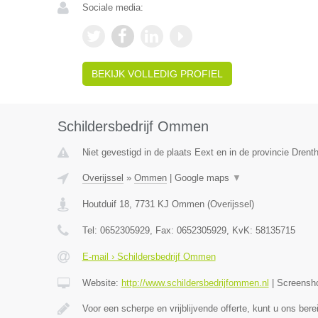
Sociale media:
BEKIJK VOLLEDIG PROFIEL
Schildersbedrijf Ommen
Niet gevestigd in de plaats Eext en in de provincie Drent
Overijssel
»
Ommen
|
Google maps
▼
Houtduif 18
,
7731 KJ
Ommen
(
Overijssel
)
Tel:
0652305929
, Fax:
0652305929
, KvK:
58135715
E-mail › Schildersbedrijf Ommen
Website:
http://www.schildersbedrijfommen.nl
|
Screensh
Voor een scherpe en vrijblijvende offerte, kunt u ons ber