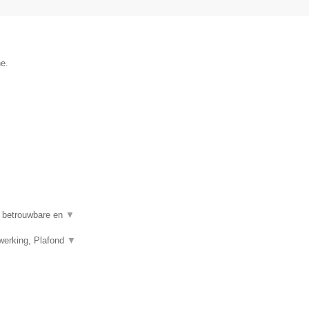
he.
n betrouwbare en
▼
werking, Plafond
▼