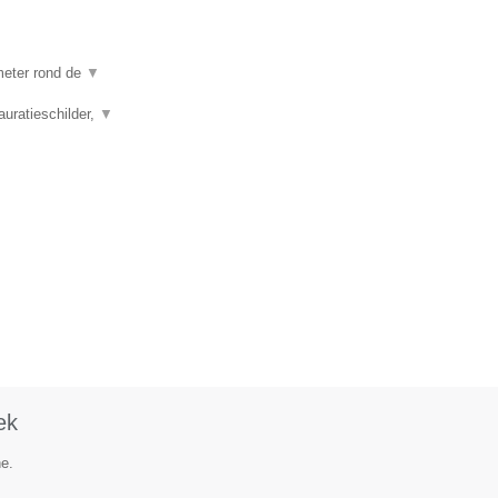
ometer rond de
▼
auratieschilder,
▼
ek
he.