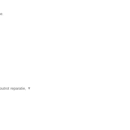
he.
outrot reparatie,
▼