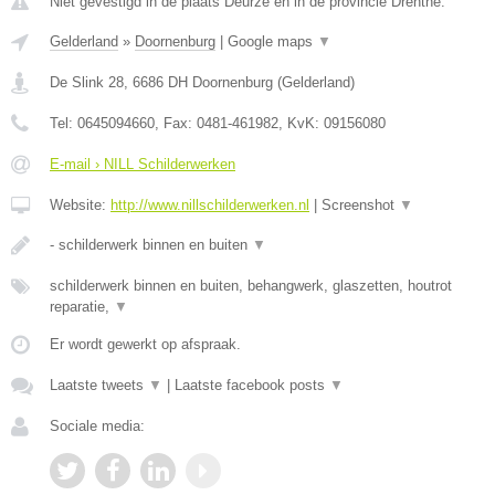
Niet gevestigd in de plaats Deurze en in de provincie Drenthe.
Gelderland
»
Doornenburg
|
Google maps
▼
De Slink 28
,
6686 DH
Doornenburg
(
Gelderland
)
Tel:
0645094660
, Fax:
0481-461982
, KvK:
09156080
E-mail › NILL Schilderwerken
Website:
http://www.nillschilderwerken.nl
|
Screenshot
▼
- schilderwerk binnen en buiten
▼
schilderwerk binnen en buiten, behangwerk, glaszetten, houtrot
reparatie,
▼
Er wordt gewerkt op afspraak.
Laatste tweets
▼
|
Laatste facebook posts
▼
Sociale media: