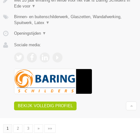
Met 20 jaar ervaring en liefde voor het vak is Baring Schilders in
Ede voor
▼
Binnen- en buitenschilderwerk, Glaszetten, Wandafwerking,
Spuitwerk, Latex
▼
Openingstijden
▼
Sociale media:
BEKIJK VOLLEDIG PROFIEL
1
2
3
»
»»