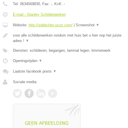
Tel:
0634569830
, Fax:
-
, KvK:
-
E-mail › Stanley Schilderwerken
Website:
http://sddechev.ucoz.com/
|
Screenshot
▼
voor alle schilderwerken rondom met huis bet u hier nop het juiste
adres !
▼
Diensten: schilderen, begangen, laminat legen, timmerwerk
Openingstijden
▼
Laatste facebook posts
▼
Sociale media: