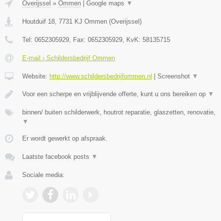
Overijssel
»
Ommen
|
Google maps
▼
Houtduif 18
,
7731 KJ
Ommen
(
Overijssel
)
Tel:
0652305929
, Fax:
0652305929
, KvK:
58135715
E-mail › Schildersbedrijf Ommen
Website:
http://www.schildersbedrijfommen.nl
|
Screenshot
▼
Voor een scherpe en vrijblijvende offerte, kunt u ons bereiken op
▼
binnen/ buiten schilderwerk, houtrot reparatie, glaszetten, renovatie,
▼
Er wordt gewerkt op afspraak.
Laatste facebook posts
▼
Sociale media: