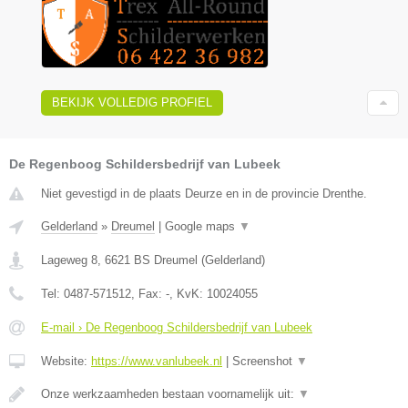
BEKIJK VOLLEDIG PROFIEL
De Regenboog Schildersbedrijf van Lubeek
Niet gevestigd in de plaats Deurze en in de provincie Drenthe.
Gelderland
»
Dreumel
|
Google maps
▼
Lageweg 8
,
6621 BS
Dreumel
(
Gelderland
)
Tel:
0487-571512
, Fax:
-
, KvK:
10024055
E-mail › De Regenboog Schildersbedrijf van Lubeek
Website:
https://www.vanlubeek.nl
|
Screenshot
▼
Onze werkzaamheden bestaan voornamelijk uit:
▼