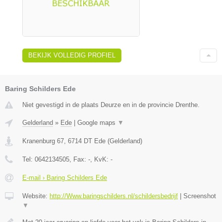
BEKIJK VOLLEDIG PROFIEL
Baring Schilders Ede
Niet gevestigd in de plaats Deurze en in de provincie Drenthe.
Gelderland
»
Ede
|
Google maps
▼
Kranenburg 67
,
6714 DT
Ede
(
Gelderland
)
Tel:
0642134505
, Fax:
-
, KvK:
-
E-mail › Baring Schilders Ede
Website:
http://Www.baringschilders.nl/schildersbedrijf
|
Screenshot
▼