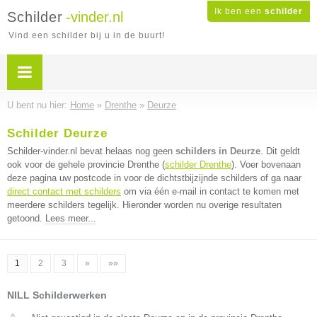
Ik ben een
schilder
Schilder
-vinder.nl
Vind een schilder bij u in de buurt!
U bent nu hier:
Home
»
Drenthe
»
Deurze
Schilder Deurze
Schilder-vinder.nl bevat helaas nog geen
schilders in Deurze
. Dit geldt
ook voor de gehele provincie Drenthe (
schilder Drenthe
). Voer bovenaan
deze pagina uw postcode in voor de dichtstbijzijnde schilders of ga naar
direct contact met schilders
om via één e-mail in contact te komen met
meerdere schilders tegelijk. Hieronder worden nu overige resultaten
getoond.
Lees meer...
1
2
3
»
»»
NILL Schilderwerken