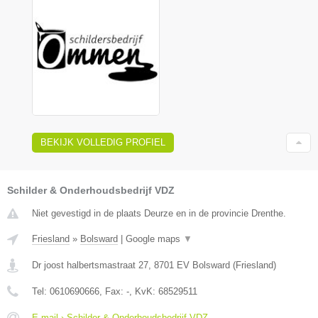
BEKIJK VOLLEDIG PROFIEL
Schilder & Onderhoudsbedrijf VDZ
Niet gevestigd in de plaats Deurze en in de provincie Drenthe.
Friesland
»
Bolsward
|
Google maps
▼
Dr joost halbertsmastraat 27
,
8701 EV
Bolsward
(
Friesland
)
Tel:
0610690666
, Fax:
-
, KvK:
68529511
E-mail › Schilder & Onderhoudsbedrijf VDZ