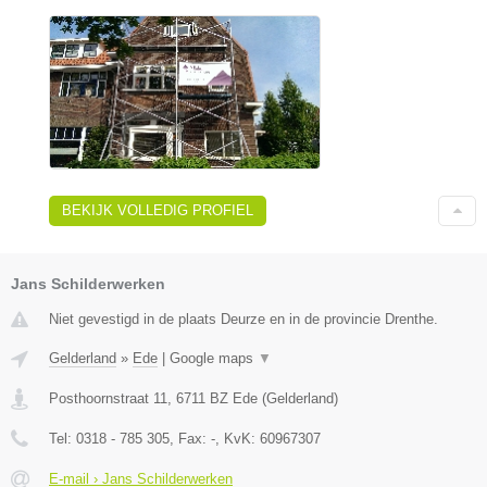
BEKIJK VOLLEDIG PROFIEL
Jans Schilderwerken
Niet gevestigd in de plaats Deurze en in de provincie Drenthe.
Gelderland
»
Ede
|
Google maps
▼
Posthoornstraat 11
,
6711 BZ
Ede
(
Gelderland
)
Tel:
0318 - 785 305
, Fax:
-
, KvK:
60967307
E-mail › Jans Schilderwerken