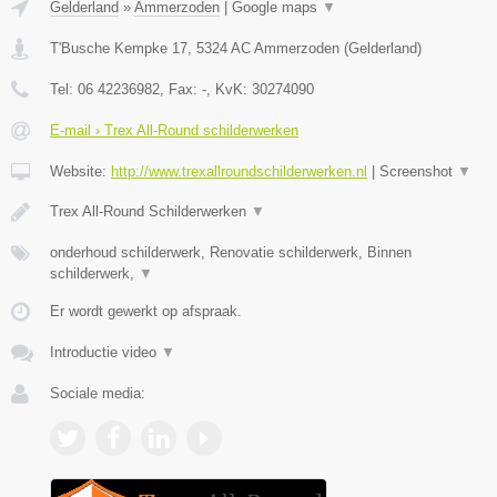
Gelderland
»
Ammerzoden
|
Google maps
▼
T'Busche Kempke 17
,
5324 AC
Ammerzoden
(
Gelderland
)
Tel:
06 42236982
, Fax:
-
, KvK:
30274090
E-mail › Trex All-Round schilderwerken
Website:
http://www.trexallroundschilderwerken.nl
|
Screenshot
▼
Trex All-Round Schilderwerken
▼
onderhoud schilderwerk, Renovatie schilderwerk, Binnen
schilderwerk,
▼
Er wordt gewerkt op afspraak.
Introductie video
▼
Sociale media: