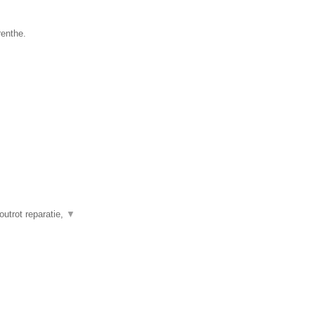
renthe.
outrot reparatie,
▼