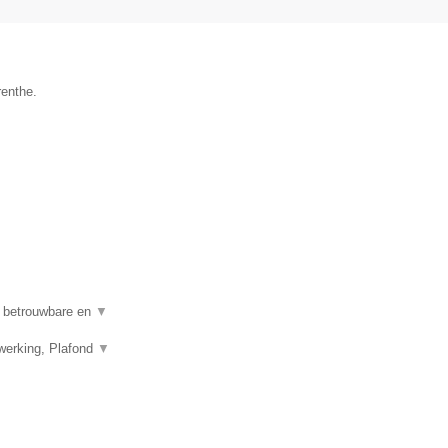
renthe.
n betrouwbare en
▼
werking, Plafond
▼