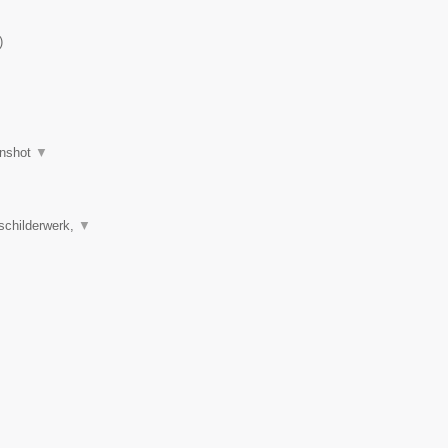
)
nshot
▼
schilderwerk,
▼