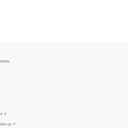
renthe.
ot
▼
eiken op
▼