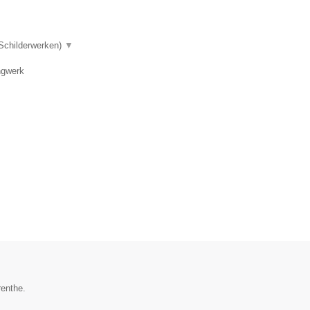
 Schilderwerken)
▼
ngwerk
renthe.