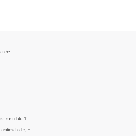
renthe.
ometer rond de
▼
auratieschilder,
▼