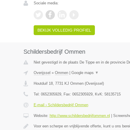
Sociale media:
BEKIJK VOLLEDIG PROFIEL
Schildersbedrijf Ommen
Niet gevestigd in de plaats De Tippe en in de provincie D
Overijssel
»
Ommen
|
Google maps
▼
Houtduif 18
,
7731 KJ
Ommen
(
Overijssel
)
Tel:
0652305929
, Fax:
0652305929
, KvK:
58135715
E-mail › Schildersbedrijf Ommen
Website:
http://www.schildersbedrijfommen.nl
|
Screensh
Voor een scherpe en vrijblijvende offerte, kunt u ons ber