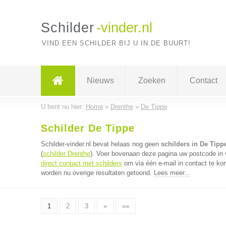
Schilder
-vinder.nl
VIND EEN SCHILDER BIJ U IN DE BUURT!
Nieuws
Zoeken
Contact
U bent nu hier:
Home
»
Drenthe
»
De Tippe
Schilder De Tippe
Schilder-vinder.nl bevat helaas nog geen
schilders in De Tipp
(
schilder Drenthe
). Voer bovenaan deze pagina uw postcode in vo
direct contact met schilders
om via één e-mail in contact te ko
worden nu overige resultaten getoond.
Lees meer...
1
2
3
»
»»