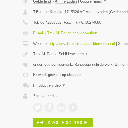
Gelderland
»
Ammerzoden
|
Google maps
▼
T'Busche Kempke 17
,
5324 AC
Ammerzoden
(
Gelderland
Tel:
06 42236982
, Fax:
-
, KvK:
30274090
E-mail › Trex All-Round schilderwerken
Website:
http://www.trexallroundschilderwerken.nl
|
Scree
Trex All-Round Schilderwerken
▼
onderhoud schilderwerk, Renovatie schilderwerk, Binnen 
Er wordt gewerkt op afspraak.
Introductie video
▼
Sociale media:
BEKIJK VOLLEDIG PROFIEL