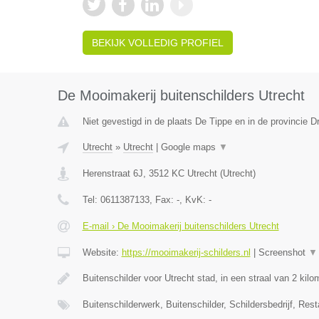
BEKIJK VOLLEDIG PROFIEL
De Mooimakerij buitenschilders Utrecht
Niet gevestigd in de plaats De Tippe en in de provincie D
Utrecht
»
Utrecht
|
Google maps
▼
Herenstraat 6J
,
3512 KC
Utrecht
(
Utrecht
)
Tel:
0611387133
, Fax:
-
, KvK:
-
E-mail › De Mooimakerij buitenschilders Utrecht
Website:
https://mooimakerij-schilders.nl
|
Screenshot
▼
Buitenschilder voor Utrecht stad, in een straal van 2 kil
Buitenschilderwerk, Buitenschilder, Schildersbedrijf, Rest