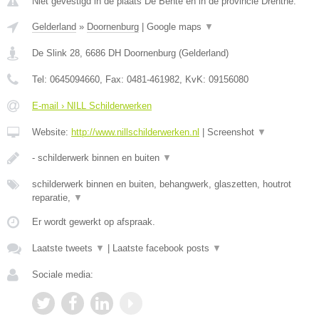
Niet gevestigd in de plaats De Bente en in de provincie Drenthe.
Gelderland
»
Doornenburg
|
Google maps
▼
De Slink 28
,
6686 DH
Doornenburg
(
Gelderland
)
Tel:
0645094660
, Fax:
0481-461982
, KvK:
09156080
E-mail › NILL Schilderwerken
Website:
http://www.nillschilderwerken.nl
|
Screenshot
▼
- schilderwerk binnen en buiten
▼
schilderwerk binnen en buiten, behangwerk, glaszetten, houtrot
reparatie,
▼
Er wordt gewerkt op afspraak.
Laatste tweets
▼
|
Laatste facebook posts
▼
Sociale media: