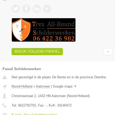
BEKIJK VOLLEDIG PROFIEL
Fase2 Schilderwerken
Niet gevestigd in de plaats De Bente en in de provincie Drenthe.
Noord-Holland
»
Aalsmeer
|
Google maps
▼
Christinastraat 2
,
1432 HN
Aalsmeer
(
Noord-Holland
)
Tel:
0622792702
, Fax:
-
, KvK:
34140472
E-mail › Fase2 Schilderwerken