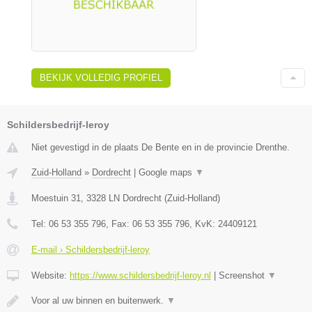
BEKIJK VOLLEDIG PROFIEL
Schildersbedrijf-leroy
Niet gevestigd in de plaats De Bente en in de provincie Drenthe.
Zuid-Holland
»
Dordrecht
|
Google maps
▼
Moestuin 31
,
3328 LN
Dordrecht
(
Zuid-Holland
)
Tel:
06 53 355 796
, Fax:
06 53 355 796
, KvK:
24409121
E-mail › Schildersbedrijf-leroy
Website:
https://www.schildersbedrijf-leroy.nl
|
Screenshot
▼
Voor al uw binnen en buitenwerk.
▼