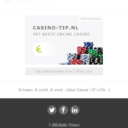
Uw advertentie hier? Mail ons
Ik kwam, ik zocht, ik vond - Julius Caesar / 47 v.Chr. ;)
©
JBB Media
|
Privacy