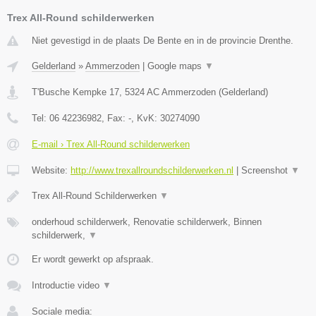
Trex All-Round schilderwerken
Niet gevestigd in de plaats De Bente en in de provincie Drenthe.
Gelderland
»
Ammerzoden
|
Google maps
▼
T'Busche Kempke 17
,
5324 AC
Ammerzoden
(
Gelderland
)
Tel:
06 42236982
, Fax:
-
, KvK:
30274090
E-mail › Trex All-Round schilderwerken
Website:
http://www.trexallroundschilderwerken.nl
|
Screenshot
▼
Trex All-Round Schilderwerken
▼
onderhoud schilderwerk, Renovatie schilderwerk, Binnen
schilderwerk,
▼
Er wordt gewerkt op afspraak.
Introductie video
▼
Sociale media: