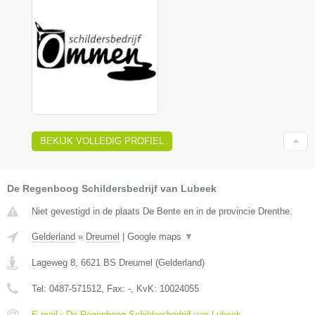
BEKIJK VOLLEDIG PROFIEL
De Regenboog Schildersbedrijf van Lubeek
Niet gevestigd in de plaats De Bente en in de provincie Drenthe.
Gelderland
»
Dreumel
|
Google maps
▼
Lageweg 8
,
6621 BS
Dreumel
(
Gelderland
)
Tel:
0487-571512
, Fax:
-
, KvK:
10024055
E-mail › De Regenboog Schildersbedrijf van Lubeek