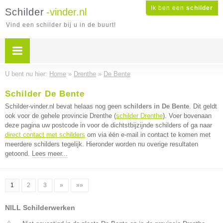
Ik ben een
schilder
Schilder
-vinder.nl
Vind een schilder bij u in de buurt!
U bent nu hier:
Home
»
Drenthe
»
De Bente
Schilder De Bente
Schilder-vinder.nl bevat helaas nog geen
schilders in De Bente
. Dit geldt
ook voor de gehele provincie Drenthe (
schilder Drenthe
). Voer bovenaan
deze pagina uw postcode in voor de dichtstbijzijnde schilders of ga naar
direct contact met schilders
om via één e-mail in contact te komen met
meerdere schilders tegelijk. Hieronder worden nu overige resultaten
getoond.
Lees meer...
1
2
3
»
»»
NILL Schilderwerken