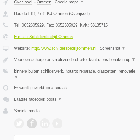
Overijssel
»
Ommen
|
Google maps
▼
Houtduif 18
,
7731 KJ
Ommen
(
Overijssel
)
Tel:
0652305929
, Fax:
0652305929
, KvK:
58135715
E-mail › Schildersbedrijf Ommen
Website:
http://www.schildersbedrijfommen.nl
|
Screenshot
▼
Voor een scherpe en vrijblijvende offerte, kunt u ons bereiken op
▼
binnen/ buiten schilderwerk, houtrot reparatie, glaszetten, renovatie,
▼
Er wordt gewerkt op afspraak.
Laatste facebook posts
▼
Sociale media: