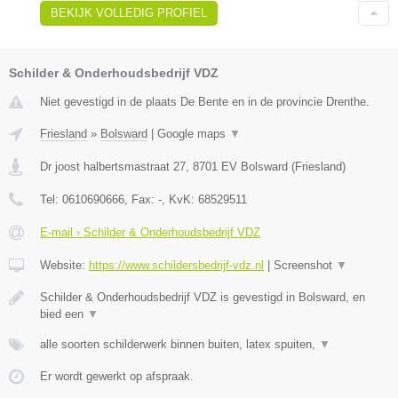
BEKIJK VOLLEDIG PROFIEL
Schilder & Onderhoudsbedrijf VDZ
Niet gevestigd in de plaats De Bente en in de provincie Drenthe.
Friesland
»
Bolsward
|
Google maps
▼
Dr joost halbertsmastraat 27
,
8701 EV
Bolsward
(
Friesland
)
Tel:
0610690666
, Fax:
-
, KvK:
68529511
E-mail › Schilder & Onderhoudsbedrijf VDZ
Website:
https://www.schildersbedrijf-vdz.nl
|
Screenshot
▼
Schilder & Onderhoudsbedrijf VDZ is gevestigd in Bolsward, en
bied een
▼
alle soorten schilderwerk binnen buiten, latex spuiten,
▼
Er wordt gewerkt op afspraak.