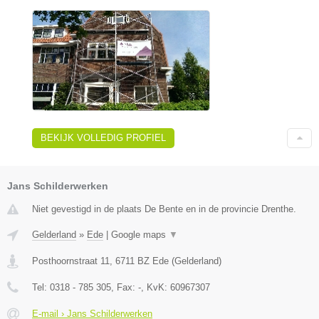
BEKIJK VOLLEDIG PROFIEL
Jans Schilderwerken
Niet gevestigd in de plaats De Bente en in de provincie Drenthe.
Gelderland
»
Ede
|
Google maps
▼
Posthoornstraat 11
,
6711 BZ
Ede
(
Gelderland
)
Tel:
0318 - 785 305
, Fax:
-
, KvK:
60967307
E-mail › Jans Schilderwerken