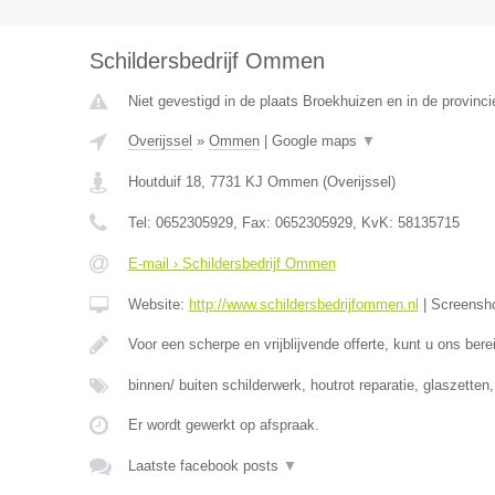
Schildersbedrijf Ommen
Niet gevestigd in de plaats Broekhuizen en in de provinci
Overijssel
»
Ommen
|
Google maps
▼
Houtduif 18
,
7731 KJ
Ommen
(
Overijssel
)
Tel:
0652305929
, Fax:
0652305929
, KvK:
58135715
E-mail › Schildersbedrijf Ommen
Website:
http://www.schildersbedrijfommen.nl
|
Screensh
Voor een scherpe en vrijblijvende offerte, kunt u ons ber
binnen/ buiten schilderwerk, houtrot reparatie, glaszetten
Er wordt gewerkt op afspraak.
Laatste facebook posts
▼