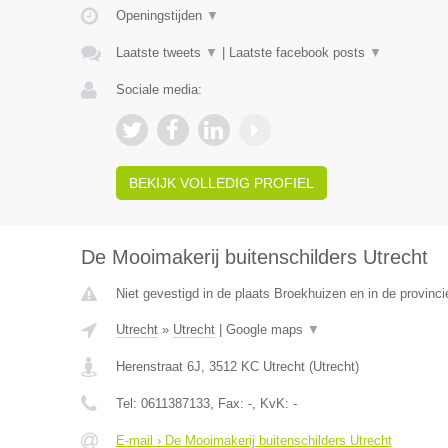
Openingstijden
▼
Laatste tweets
▼
|
Laatste facebook posts
▼
Sociale media:
BEKIJK VOLLEDIG PROFIEL
De Mooimakerij buitenschilders Utrecht
Niet gevestigd in de plaats Broekhuizen en in de provinci
Utrecht
»
Utrecht
|
Google maps
▼
Herenstraat 6J
,
3512 KC
Utrecht
(
Utrecht
)
Tel:
0611387133
, Fax:
-
, KvK:
-
E-mail › De Mooimakerij buitenschilders Utrecht