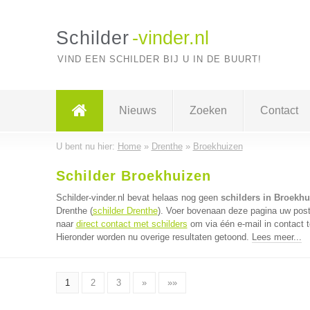
Schilder
-vinder.nl
VIND EEN SCHILDER BIJ U IN DE BUURT!
Nieuws
Zoeken
Contact
U bent nu hier:
Home
»
Drenthe
»
Broekhuizen
Schilder Broekhuizen
Schilder-vinder.nl bevat helaas nog geen
schilders in Broekhu
Drenthe (
schilder Drenthe
). Voer bovenaan deze pagina uw postc
naar
direct contact met schilders
om via één e-mail in contact 
Hieronder worden nu overige resultaten getoond.
Lees meer...
1
2
3
»
»»