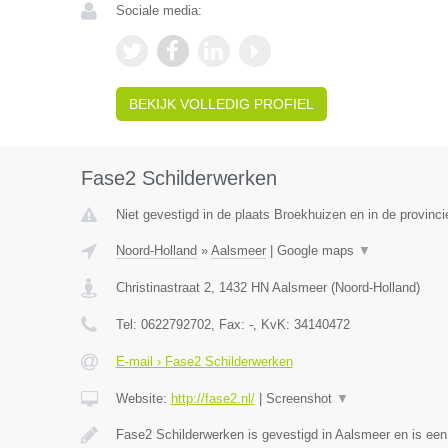
Sociale media:
BEKIJK VOLLEDIG PROFIEL
Fase2 Schilderwerken
Niet gevestigd in de plaats Broekhuizen en in de provinci
Noord-Holland
»
Aalsmeer
|
Google maps
▼
Christinastraat 2
,
1432 HN
Aalsmeer
(
Noord-Holland
)
Tel:
0622792702
, Fax:
-
, KvK:
34140472
E-mail › Fase2 Schilderwerken
Website:
http://fase2.nl/
|
Screenshot
▼
Fase2 Schilderwerken is gevestigd in Aalsmeer en is ee