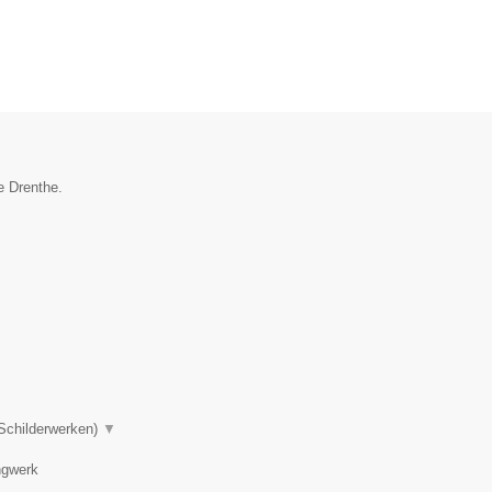
e Drenthe.
 Schilderwerken)
▼
ngwerk