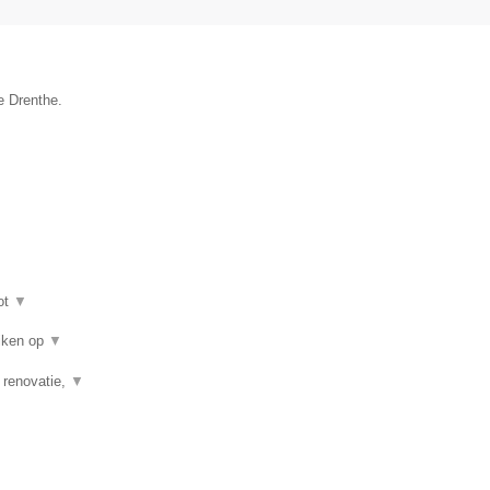
e Drenthe.
ot
▼
eiken op
▼
, renovatie,
▼