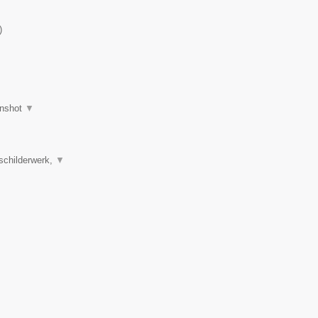
)
nshot
▼
schilderwerk,
▼