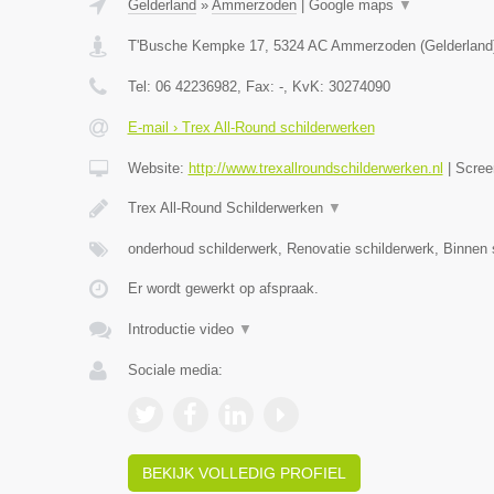
Gelderland
»
Ammerzoden
|
Google maps
▼
T'Busche Kempke 17
,
5324 AC
Ammerzoden
(
Gelderland
Tel:
06 42236982
, Fax:
-
, KvK:
30274090
E-mail › Trex All-Round schilderwerken
Website:
http://www.trexallroundschilderwerken.nl
|
Scree
Trex All-Round Schilderwerken
▼
onderhoud schilderwerk, Renovatie schilderwerk, Binnen 
Er wordt gewerkt op afspraak.
Introductie video
▼
Sociale media:
BEKIJK VOLLEDIG PROFIEL