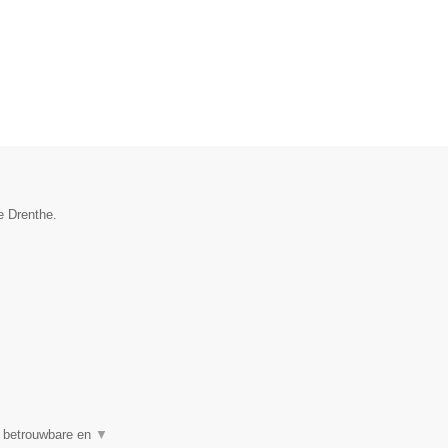
e Drenthe.
n betrouwbare en
▼