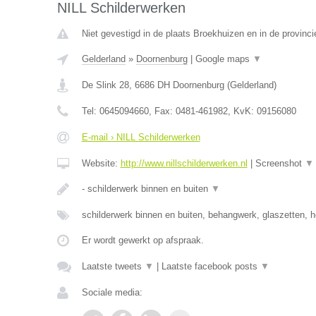
NILL Schilderwerken
Niet gevestigd in de plaats Broekhuizen en in de provinci
Gelderland
»
Doornenburg
|
Google maps
▼
De Slink 28
,
6686 DH
Doornenburg
(
Gelderland
)
Tel:
0645094660
, Fax:
0481-461982
, KvK:
09156080
E-mail › NILL Schilderwerken
Website:
http://www.nillschilderwerken.nl
|
Screenshot
▼
- schilderwerk binnen en buiten
▼
schilderwerk binnen en buiten, behangwerk, glaszetten, h
Er wordt gewerkt op afspraak.
Laatste tweets
▼
|
Laatste facebook posts
▼
Sociale media: