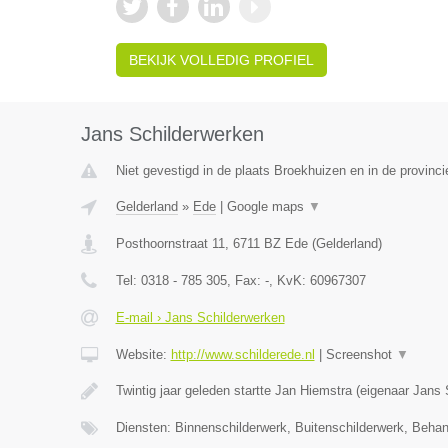
BEKIJK VOLLEDIG PROFIEL
Jans Schilderwerken
Niet gevestigd in de plaats Broekhuizen en in de provinci
Gelderland
»
Ede
|
Google maps
▼
Posthoornstraat 11
,
6711 BZ
Ede
(
Gelderland
)
Tel:
0318 - 785 305
, Fax:
-
, KvK:
60967307
E-mail › Jans Schilderwerken
Website:
http://www.schilderede.nl
|
Screenshot
▼
Twintig jaar geleden startte Jan Hiemstra (eigenaar Jans
Diensten: Binnenschilderwerk, Buitenschilderwerk, Beha