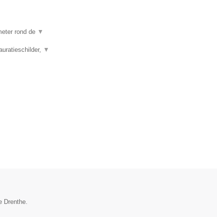
ometer rond de
▼
auratieschilder,
▼
e Drenthe.