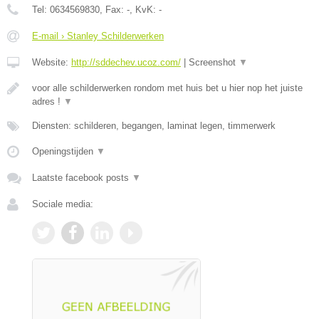
Tel:
0634569830
, Fax:
-
, KvK:
-
E-mail › Stanley Schilderwerken
Website:
http://sddechev.ucoz.com/
|
Screenshot
▼
voor alle schilderwerken rondom met huis bet u hier nop het juiste
adres !
▼
Diensten: schilderen, begangen, laminat legen, timmerwerk
Openingstijden
▼
Laatste facebook posts
▼
Sociale media: