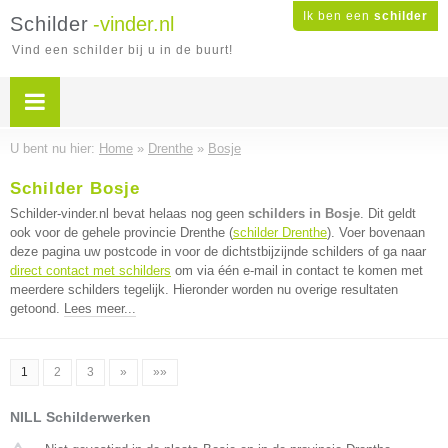
Ik ben een
schilder
Schilder
-vinder.nl
Vind een schilder bij u in de buurt!
U bent nu hier:
Home
»
Drenthe
»
Bosje
Schilder Bosje
Schilder-vinder.nl bevat helaas nog geen
schilders in Bosje
. Dit geldt
ook voor de gehele provincie Drenthe (
schilder Drenthe
). Voer bovenaan
deze pagina uw postcode in voor de dichtstbijzijnde schilders of ga naar
direct contact met schilders
om via één e-mail in contact te komen met
meerdere schilders tegelijk. Hieronder worden nu overige resultaten
getoond.
Lees meer...
1
2
3
»
»»
NILL Schilderwerken