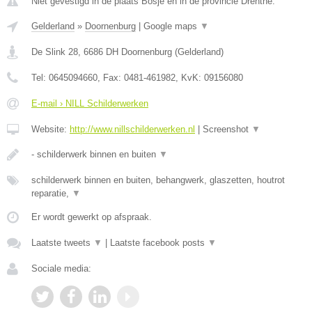
Niet gevestigd in de plaats Bosje en in de provincie Drenthe.
Gelderland
»
Doornenburg
|
Google maps
▼
De Slink 28
,
6686 DH
Doornenburg
(
Gelderland
)
Tel:
0645094660
, Fax:
0481-461982
, KvK:
09156080
E-mail › NILL Schilderwerken
Website:
http://www.nillschilderwerken.nl
|
Screenshot
▼
- schilderwerk binnen en buiten
▼
schilderwerk binnen en buiten, behangwerk, glaszetten, houtrot
reparatie,
▼
Er wordt gewerkt op afspraak.
Laatste tweets
▼
|
Laatste facebook posts
▼
Sociale media: