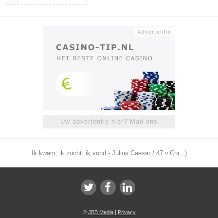
Uw advertentie hier? Mail ons
Ik kwam, ik zocht, ik vond - Julius Caesar / 47 v.Chr. ;)
©
JBB Media
|
Privacy