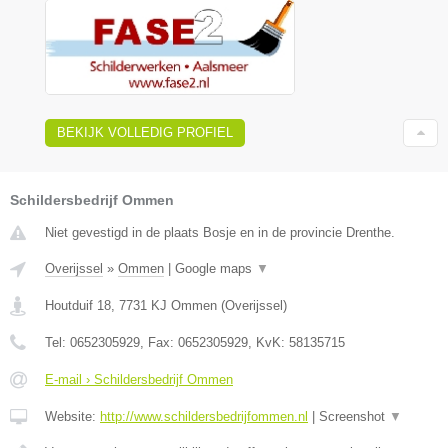
BEKIJK VOLLEDIG PROFIEL
Schildersbedrijf Ommen
Niet gevestigd in de plaats Bosje en in de provincie Drenthe.
Overijssel
»
Ommen
|
Google maps
▼
Houtduif 18
,
7731 KJ
Ommen
(
Overijssel
)
Tel:
0652305929
, Fax:
0652305929
, KvK:
58135715
E-mail › Schildersbedrijf Ommen
Website:
http://www.schildersbedrijfommen.nl
|
Screenshot
▼