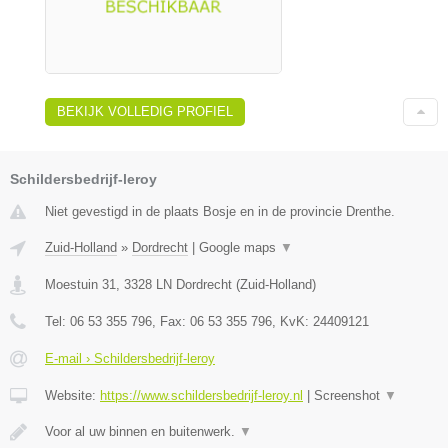
BEKIJK VOLLEDIG PROFIEL
Schildersbedrijf-leroy
Niet gevestigd in de plaats Bosje en in de provincie Drenthe.
Zuid-Holland
»
Dordrecht
|
Google maps
▼
Moestuin 31
,
3328 LN
Dordrecht
(
Zuid-Holland
)
Tel:
06 53 355 796
, Fax:
06 53 355 796
, KvK:
24409121
E-mail › Schildersbedrijf-leroy
Website:
https://www.schildersbedrijf-leroy.nl
|
Screenshot
▼
Voor al uw binnen en buitenwerk.
▼