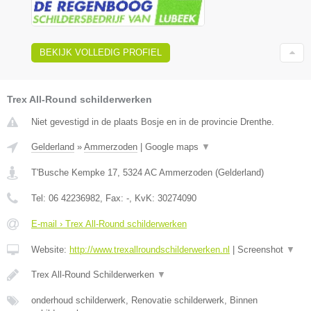
BEKIJK VOLLEDIG PROFIEL
Trex All-Round schilderwerken
Niet gevestigd in de plaats Bosje en in de provincie Drenthe.
Gelderland
»
Ammerzoden
|
Google maps
▼
T'Busche Kempke 17
,
5324 AC
Ammerzoden
(
Gelderland
)
Tel:
06 42236982
, Fax:
-
, KvK:
30274090
E-mail › Trex All-Round schilderwerken
Website:
http://www.trexallroundschilderwerken.nl
|
Screenshot
▼
Trex All-Round Schilderwerken
▼
onderhoud schilderwerk, Renovatie schilderwerk, Binnen