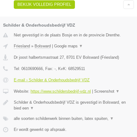
BEKIJK VOLLEDIG PROFIEL
Schilder & Onderhoudsbedrijf VDZ
Niet gevestigd in de plaats Bosje en in de provincie Drenthe.
Friesland
»
Bolsward
|
Google maps
▼
Dr joost halbertsmastraat 27
,
8701 EV
Bolsward
(
Friesland
)
Tel:
0610690666
, Fax:
-
, KvK:
68529511
E-mail › Schilder & Onderhoudsbedrijf VDZ
Website:
https://www.schildersbedrijf-vdz.nl
|
Screenshot
▼
Schilder & Onderhoudsbedrijf VDZ is gevestigd in Bolsward, en
bied een
▼
alle soorten schilderwerk binnen buiten, latex spuiten,
▼
Er wordt gewerkt op afspraak.