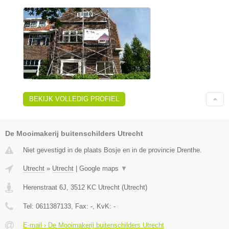
BEKIJK VOLLEDIG PROFIEL
De Mooimakerij buitenschilders Utrecht
Niet gevestigd in de plaats Bosje en in de provincie Drenthe.
Utrecht
»
Utrecht
|
Google maps
▼
Herenstraat 6J
,
3512 KC
Utrecht
(
Utrecht
)
Tel:
0611387133
, Fax:
-
, KvK:
-
E-mail › De Mooimakerij buitenschilders Utrecht