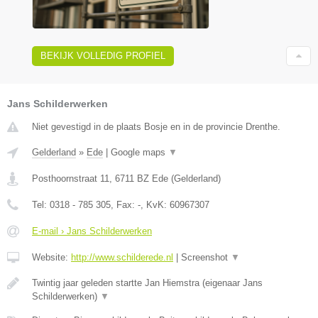
BEKIJK VOLLEDIG PROFIEL
Jans Schilderwerken
Niet gevestigd in de plaats Bosje en in de provincie Drenthe.
Gelderland
»
Ede
|
Google maps
▼
Posthoornstraat 11
,
6711 BZ
Ede
(
Gelderland
)
Tel:
0318 - 785 305
, Fax:
-
, KvK:
60967307
E-mail › Jans Schilderwerken
Website:
http://www.schilderede.nl
|
Screenshot
▼
Twintig jaar geleden startte Jan Hiemstra (eigenaar Jans
Schilderwerken)
▼