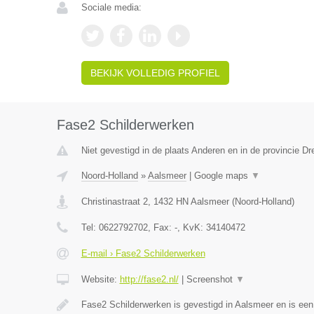
Sociale media:
BEKIJK VOLLEDIG PROFIEL
Fase2 Schilderwerken
Niet gevestigd in de plaats Anderen en in de provincie Dr
Noord-Holland
»
Aalsmeer
|
Google maps
▼
Christinastraat 2
,
1432 HN
Aalsmeer
(
Noord-Holland
)
Tel:
0622792702
, Fax:
-
, KvK:
34140472
E-mail › Fase2 Schilderwerken
Website:
http://fase2.nl/
|
Screenshot
▼
Fase2 Schilderwerken is gevestigd in Aalsmeer en is ee