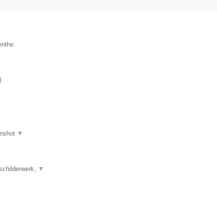
enthe.
)
nshot
▼
schilderwerk,
▼