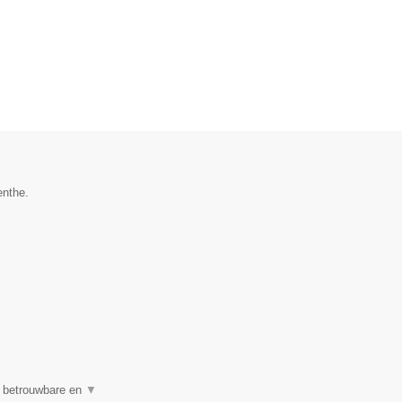
enthe.
n betrouwbare en
▼