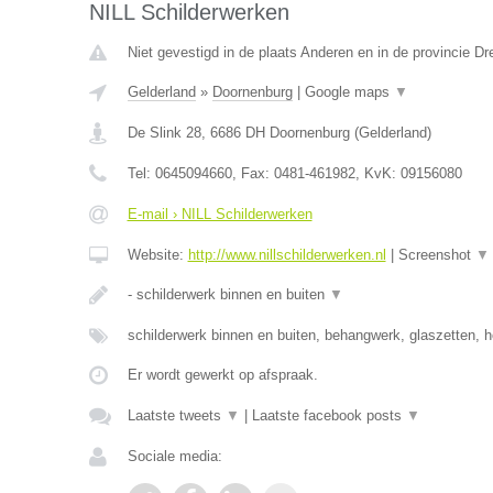
NILL Schilderwerken
Niet gevestigd in de plaats Anderen en in de provincie Dr
Gelderland
»
Doornenburg
|
Google maps
▼
De Slink 28
,
6686 DH
Doornenburg
(
Gelderland
)
Tel:
0645094660
, Fax:
0481-461982
, KvK:
09156080
E-mail › NILL Schilderwerken
Website:
http://www.nillschilderwerken.nl
|
Screenshot
▼
- schilderwerk binnen en buiten
▼
schilderwerk binnen en buiten, behangwerk, glaszetten, h
Er wordt gewerkt op afspraak.
Laatste tweets
▼
|
Laatste facebook posts
▼
Sociale media: