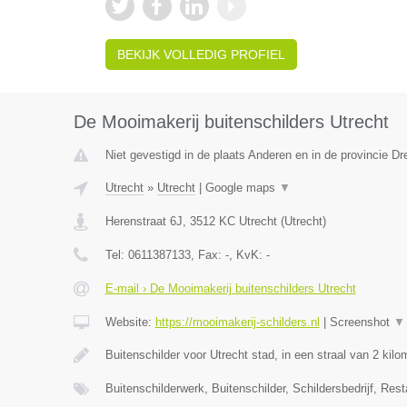
BEKIJK VOLLEDIG PROFIEL
De Mooimakerij buitenschilders Utrecht
Niet gevestigd in de plaats Anderen en in de provincie Dr
Utrecht
»
Utrecht
|
Google maps
▼
Herenstraat 6J
,
3512 KC
Utrecht
(
Utrecht
)
Tel:
0611387133
, Fax:
-
, KvK:
-
E-mail › De Mooimakerij buitenschilders Utrecht
Website:
https://mooimakerij-schilders.nl
|
Screenshot
▼
Buitenschilder voor Utrecht stad, in een straal van 2 kil
Buitenschilderwerk, Buitenschilder, Schildersbedrijf, Rest