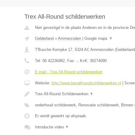
Trex All-Round schilderwerken
Niet gevestigd in de plaats Anderen en in de provincie Dr
Gelderland
»
Ammerzoden
|
Google maps
▼
T'Busche Kempke 17
,
5324 AC
Ammerzoden
(
Gelderland
Tel:
06 42236982
, Fax:
-
, KvK:
30274090
E-mail › Trex All-Round schilderwerken
Website:
http://www.trexallroundschilderwerken.nl
|
Scree
Trex All-Round Schilderwerken
▼
onderhoud schilderwerk, Renovatie schilderwerk, Binnen 
Er wordt gewerkt op afspraak.
Introductie video
▼