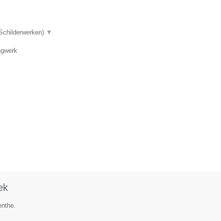
 Schilderwerken)
▼
ngwerk
ek
enthe.