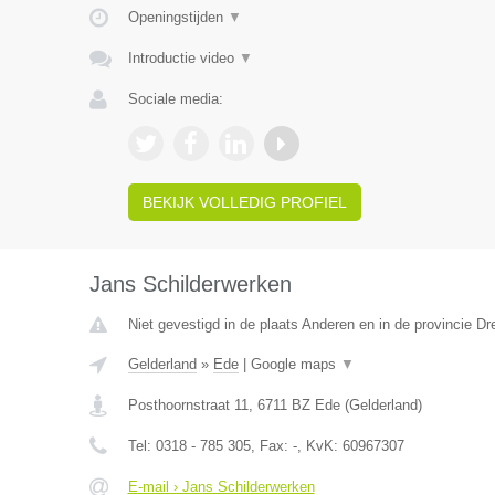
Openingstijden
▼
Introductie video
▼
Sociale media:
BEKIJK VOLLEDIG PROFIEL
Jans Schilderwerken
Niet gevestigd in de plaats Anderen en in de provincie Dr
Gelderland
»
Ede
|
Google maps
▼
Posthoornstraat 11
,
6711 BZ
Ede
(
Gelderland
)
Tel:
0318 - 785 305
, Fax:
-
, KvK:
60967307
E-mail › Jans Schilderwerken