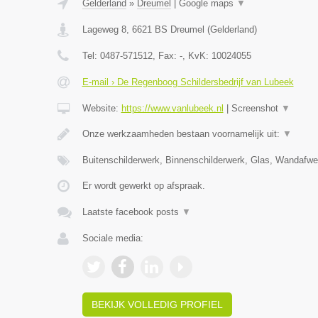
Gelderland
»
Dreumel
|
Google maps
▼
Lageweg 8
,
6621 BS
Dreumel
(
Gelderland
)
Tel:
0487-571512
, Fax:
-
, KvK:
10024055
E-mail › De Regenboog Schildersbedrijf van Lubeek
Website:
https://www.vanlubeek.nl
|
Screenshot
▼
Onze werkzaamheden bestaan voornamelijk uit:
▼
Buitenschilderwerk, Binnenschilderwerk, Glas, Wandafw
Er wordt gewerkt op afspraak.
Laatste facebook posts
▼
Sociale media:
BEKIJK VOLLEDIG PROFIEL