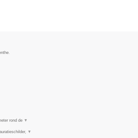
enthe.
ometer rond de
▼
auratieschilder,
▼