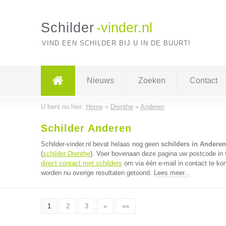
Schilder
-vinder.nl
VIND EEN SCHILDER BIJ U IN DE BUURT!
Nieuws
Zoeken
Contact
U bent nu hier:
Home
»
Drenthe
»
Anderen
Schilder Anderen
Schilder-vinder.nl bevat helaas nog geen
schilders in Anderen
(
schilder Drenthe
). Voer bovenaan deze pagina uw postcode in vo
direct contact met schilders
om via één e-mail in contact te ko
worden nu overige resultaten getoond.
Lees meer...
1
2
3
»
»»