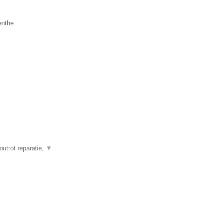
enthe.
outrot reparatie,
▼