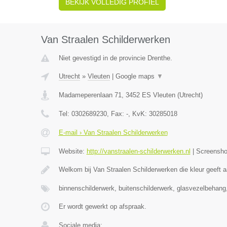
BEKIJK VOLLEDIG PROFIEL
Van Straalen Schilderwerken
Niet gevestigd in de provincie Drenthe.
Utrecht
»
Vleuten
|
Google maps
▼
Madameperenlaan 71
,
3452 ES
Vleuten
(
Utrecht
)
Tel:
0302689230
, Fax:
-
, KvK:
30285018
E-mail › Van Straalen Schilderwerken
Website:
http://vanstraalen-schilderwerken.nl
|
Screensh
Welkom bij Van Straalen Schilderwerken die kleur geeft 
binnenschilderwerk, buitenschilderwerk, glasvezelbehan
Er wordt gewerkt op afspraak.
Sociale media: