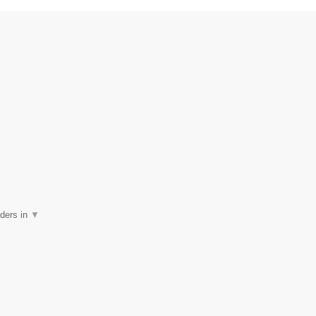
lders in
▼