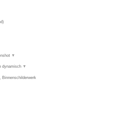
nd
)
enshot
▼
 en dynamisch
▼
, Binnenschilderwerk