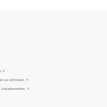
ot
▼
aan uw vertrouwen,
▼
g, stukadoorwerken,
▼