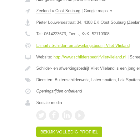
Zeeland
»
Oost Souburg
|
Google maps
▼
Pieter Louwersestraat 34
,
4388 EK
Oost Souburg
(
Zeela
Tel:
0614223673
, Fax:
-
, KvK:
52719308
E-mail › Schilder- en afwerkingsbedrijf Vliet Vlieland
Website:
http://www.schildersbedrijfvlietvlieland.nl
|
Scre
Schilder- en afwerkingsbedrijf Vliet Vlieland is een jong
Diensten: Buitenschilderwerk, Latex spuiten, Lak Spuiten
Openingstijden onbekend
Sociale media:
BEKIJK VOLLEDIG PROFIEL