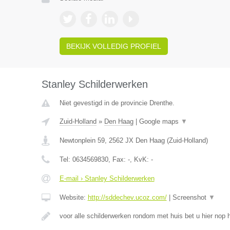
BEKIJK VOLLEDIG PROFIEL
Stanley Schilderwerken
Niet gevestigd in de provincie Drenthe.
Zuid-Holland
»
Den Haag
|
Google maps
▼
Newtonplein 59
,
2562 JX
Den Haag
(
Zuid-Holland
)
Tel:
0634569830
, Fax:
-
, KvK:
-
E-mail › Stanley Schilderwerken
Website:
http://sddechev.ucoz.com/
|
Screenshot
▼
voor alle schilderwerken rondom met huis bet u hier nop h