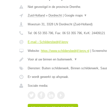
Niet gevestigd in de provincie Drenthe.
Zuid-Holland
»
Dordrecht
|
Google maps
▼
Moestuin 31
,
3328 LN
Dordrecht
(
Zuid-Holland
)
Tel:
06 53 355 796
, Fax:
06 53 355 796
, KvK:
24409121
E-mail › Schildersbedrijf-leroy
Website:
https://www.schildersbedrijf-leroy.nl
|
Screensho
Voor al uw binnen en buitenwerk.
▼
Diensten: Buiten schilderwerk, Binnen schilderwerk, Sa
Er wordt gewerkt op afspraak.
Sociale media: