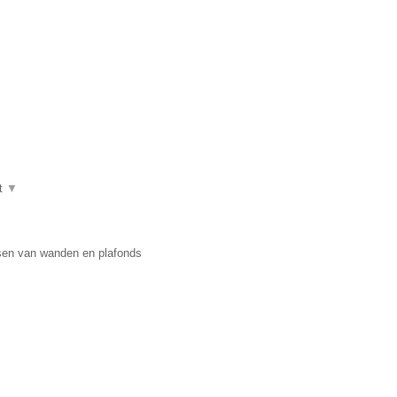
t
▼
usen van wanden en plafonds