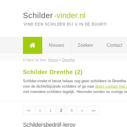
Schilder
-vinder.nl
VIND EEN SCHILDER BIJ U IN DE BUURT!
Nieuws
Zoeken
Contact
U bent nu hier:
Home
»
Drenthe
Schilder Drenthe (2)
Schilder-vinder.nl bevat helaas nog geen
schilders in Drenthe
voor de dichtstbijzijnde schilders of ga naar
direct contact met 
met meerdere schilders tegelijk. Hieronder worden nu overige r
««
«
1
2
3
»
»»
Schildersbedrijf-leroy