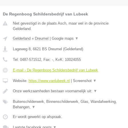
De Regenboog Schildersbedrijf van Lubeek
Niet gevestigd in de plaats Asch, maar wel in de provincie
Gelderland.
Gelderland
»
Dreumel
|
Google maps
▼
Lageweg 8
,
6621 BS
Dreumel
(
Gelderland
)
Tel:
0487-571512
, Fax:
-
, KvK:
10024055
E-mail › De Regenboog Schildersbedrijf van Lubeek
Website:
https://www.vanlubeek.nl
|
Screenshot
▼
Onze werkzaamheden bestaan voornamelijk uit:
▼
Buitenschilderwerk, Binnenschilderwerk, Glas, Wandafwerking,
Behangen,
▼
Er wordt gewerkt op afspraak.
Laatste facebook posts
▼