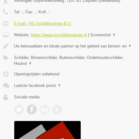
Verlengde Ooyerhoekseweg
,
7207 BJ
Zutphen
(
Gelderland
)
Tel:
-
, Fax:
-
, KvK:
-
E-mail › RS Schildersgroep B.V.
Website:
https://www.rsschildersgroep.nl
|
Screenshot
▼
Uw betrouwbare en lokale partner op het gebied van binnen- en
▼
Schilder, Binnenschilder, Buitenschilder, Onderhoudsschilder,
Houtrot
▼
Openingstijden onbekend
Laatste facebook posts
▼
Sociale media: