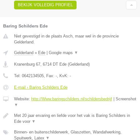
BEKIJK VOLLEDIG PROFIEL
Baring Schilders Ede
Niet gevestigd in de plaats Asch, maar wel in de provincie
Gelderland.
Gelderland
»
Ede
|
Google maps
▼
Kranenburg 67
,
6714 DT
Ede
(
Gelderland
)
Tel:
0642134505
, Fax:
-
, KvK:
-
E-mail › Baring Schilders Ede
Website:
http://Www.baringschilders.nl/schildersbedrijf
|
Screenshot
▼
Met 20 jaar ervaring en liefde voor het vak is Baring Schilders in
Ede voor
▼
Binnen- en buitenschilderwerk, Glaszetten, Wandafwerking,
Spuitwerk, Latex
▼