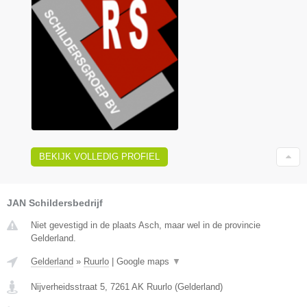
BEKIJK VOLLEDIG PROFIEL
JAN Schildersbedrijf
Niet gevestigd in de plaats Asch, maar wel in de provincie
Gelderland.
Gelderland
»
Ruurlo
|
Google maps
▼
Nijverheidsstraat 5
,
7261 AK
Ruurlo
(
Gelderland
)