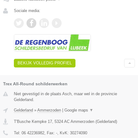
Sociale media:
BEKIJK VOLLEDIG PROFIEL
Trex All-Round schilderwerken
Niet gevestigd in de plaats Asch, maar wel in de provincie
Gelderland.
Gelderland
»
Ammerzoden
|
Google maps
▼
T'Busche Kempke 17
,
5324 AC
Ammerzoden
(
Gelderland
)
Tel:
06 42236982
, Fax:
-
, KvK:
30274090