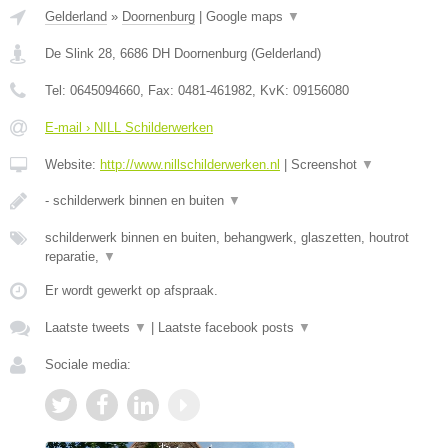
Gelderland
»
Doornenburg
|
Google maps
▼
De Slink 28
,
6686 DH
Doornenburg
(
Gelderland
)
Tel:
0645094660
, Fax:
0481-461982
, KvK:
09156080
E-mail › NILL Schilderwerken
Website:
http://www.nillschilderwerken.nl
|
Screenshot
▼
- schilderwerk binnen en buiten
▼
schilderwerk binnen en buiten, behangwerk, glaszetten, houtrot
reparatie,
▼
Er wordt gewerkt op afspraak.
Laatste tweets
▼
|
Laatste facebook posts
▼
Sociale media: