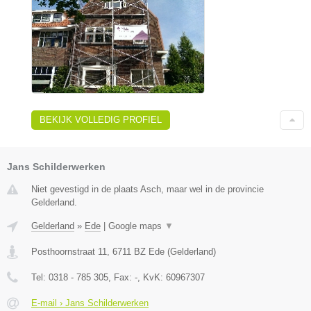
BEKIJK VOLLEDIG PROFIEL
Jans Schilderwerken
Niet gevestigd in de plaats Asch, maar wel in de provincie
Gelderland.
Gelderland
»
Ede
|
Google maps
▼
Posthoornstraat 11
,
6711 BZ
Ede
(
Gelderland
)
Tel:
0318 - 785 305
, Fax:
-
, KvK:
60967307
E-mail › Jans Schilderwerken