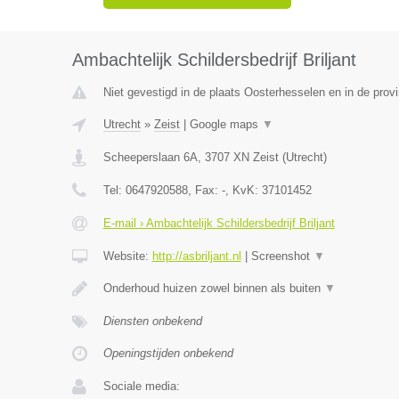
Ambachtelijk Schildersbedrijf Briljant
Niet gevestigd in de plaats Oosterhesselen en in de provi
Utrecht
»
Zeist
|
Google maps
▼
Scheeperslaan 6A
,
3707 XN
Zeist
(
Utrecht
)
Tel:
0647920588
, Fax:
-
, KvK:
37101452
E-mail › Ambachtelijk Schildersbedrijf Briljant
Website:
http://asbriljant.nl
|
Screenshot
▼
Onderhoud huizen zowel binnen als buiten
▼
Diensten onbekend
Openingstijden onbekend
Sociale media: