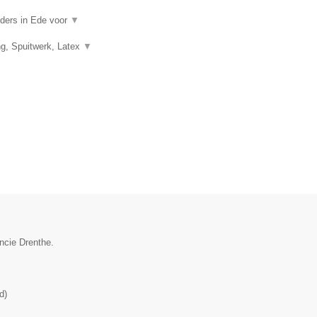
ilders in Ede voor
▼
ng, Spuitwerk, Latex
▼
ncie Drenthe.
d
)