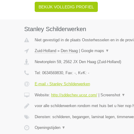
BEKIJK VOLLEDIG PROFIEL
Stanley Schilderwerken
Niet gevestigd in de plaats Oosterhesselen en in de provi
Zuid-Holland
»
Den Haag
|
Google maps
▼
Newtonplein 59
,
2562 JX
Den Haag
(
Zuid-Holland
)
Tel:
0634569830
, Fax:
-
, KvK:
-
E-mail › Stanley Schilderwerken
Website:
http://sddechev.ucoz.com/
|
Screenshot
▼
voor alle schilderwerken rondom met huis bet u hier nop h
Diensten: schilderen, begangen, laminat legen, timmerwe
Openingstijden
▼