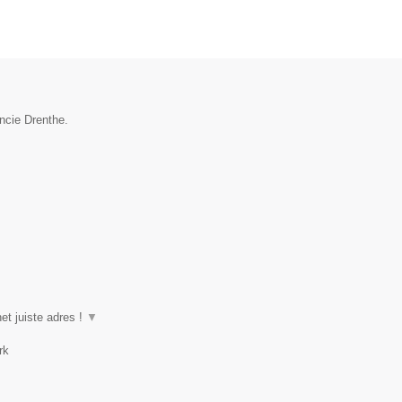
ncie Drenthe.
et juiste adres !
▼
rk