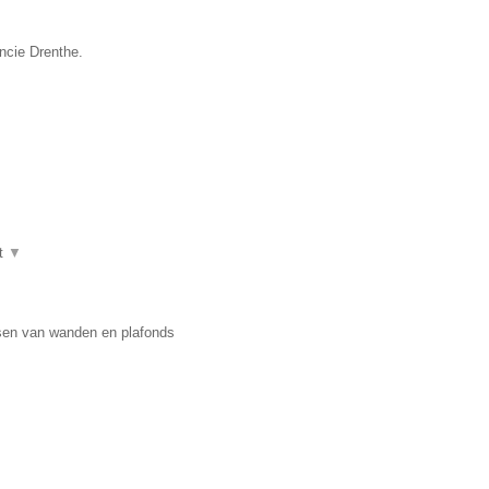
ncie Drenthe.
t
▼
usen van wanden en plafonds