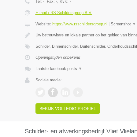
Tel:
-
, Fax:
-
, KvK:
-
E-mail › RS Schildersgroep B.V.
Website:
https://www.rsschildersgroep.nl
|
Screenshot
▼
Uw betrouwbare en lokale partner op het gebied van binn
Schilder, Binnenschilder, Buitenschilder, Onderhoudsschi
Openingstijden onbekend
Laatste facebook posts
▼
Sociale media:
BEKIJK VOLLEDIG PROFIEL
Schilder- en afwerkingsbedrijf Vliet Vliela