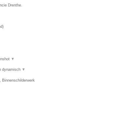
ncie Drenthe.
nd
)
enshot
▼
 en dynamisch
▼
, Binnenschilderwerk