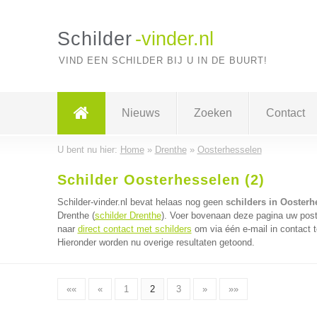
Schilder
-vinder.nl
VIND EEN SCHILDER BIJ U IN DE BUURT!
Nieuws
Zoeken
Contact
U bent nu hier:
Home
»
Drenthe
»
Oosterhesselen
Schilder Oosterhesselen (2)
Schilder-vinder.nl bevat helaas nog geen
schilders in Oosterh
Drenthe (
schilder Drenthe
). Voer bovenaan deze pagina uw postc
naar
direct contact met schilders
om via één e-mail in contact 
Hieronder worden nu overige resultaten getoond.
««
«
1
2
3
»
»»