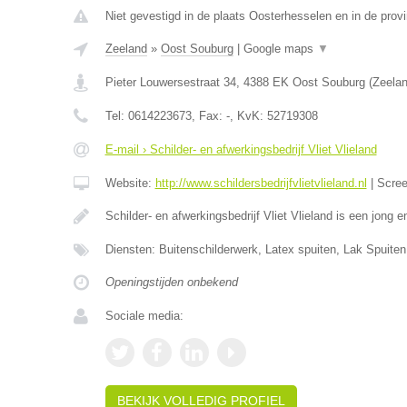
Niet gevestigd in de plaats Oosterhesselen en in de provi
Zeeland
»
Oost Souburg
|
Google maps
▼
Pieter Louwersestraat 34
,
4388 EK
Oost Souburg
(
Zeela
Tel:
0614223673
, Fax:
-
, KvK:
52719308
E-mail › Schilder- en afwerkingsbedrijf Vliet Vlieland
Website:
http://www.schildersbedrijfvlietvlieland.nl
|
Scre
Schilder- en afwerkingsbedrijf Vliet Vlieland is een jong
Diensten: Buitenschilderwerk, Latex spuiten, Lak Spuiten
Openingstijden onbekend
Sociale media:
BEKIJK VOLLEDIG PROFIEL