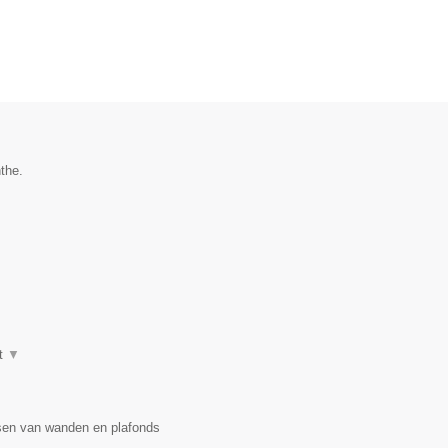
the.
t
▼
usen van wanden en plafonds