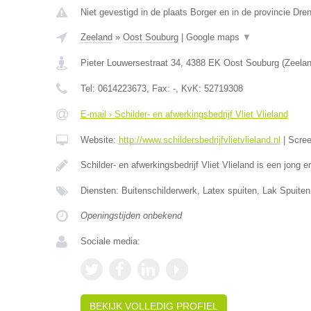
Niet gevestigd in de plaats Borger en in de provincie Dren
Zeeland
»
Oost Souburg
|
Google maps
▼
Pieter Louwersestraat 34
,
4388 EK
Oost Souburg
(
Zeela
Tel:
0614223673
, Fax:
-
, KvK:
52719308
E-mail › Schilder- en afwerkingsbedrijf Vliet Vlieland
Website:
http://www.schildersbedrijfvlietvlieland.nl
|
Scre
Schilder- en afwerkingsbedrijf Vliet Vlieland is een jong
Diensten: Buitenschilderwerk, Latex spuiten, Lak Spuiten
Openingstijden onbekend
Sociale media:
BEKIJK VOLLEDIG PROFIEL