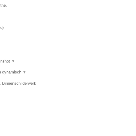
the.
nd
)
enshot
▼
 en dynamisch
▼
, Binnenschilderwerk