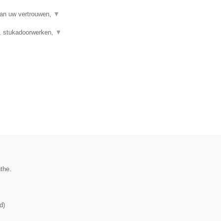
aan uw vertrouwen,
▼
g, stukadoorwerken,
▼
the.
d
)