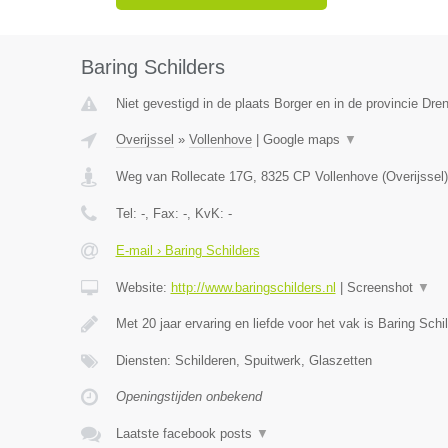
Baring Schilders
Niet gevestigd in de plaats Borger en in de provincie Dren
Overijssel
»
Vollenhove
|
Google maps
▼
Weg van Rollecate 17G
,
8325 CP
Vollenhove
(
Overijssel
)
Tel:
-
, Fax:
-
, KvK:
-
E-mail › Baring Schilders
Website:
http://www.baringschilders.nl
|
Screenshot
▼
Met 20 jaar ervaring en liefde voor het vak is Baring Schi
Diensten: Schilderen, Spuitwerk, Glaszetten
Openingstijden onbekend
Laatste facebook posts
▼