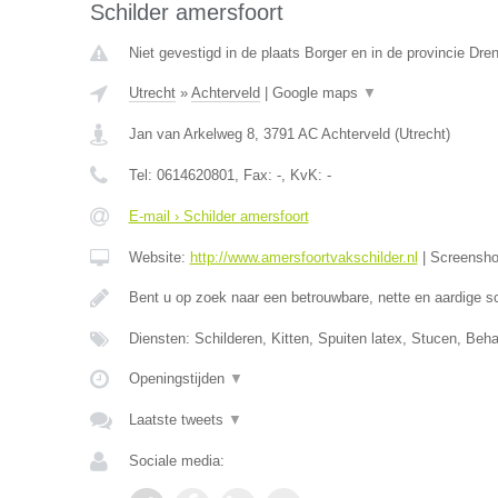
Schilder amersfoort
Niet gevestigd in de plaats Borger en in de provincie Dren
Utrecht
»
Achterveld
|
Google maps
▼
Jan van Arkelweg 8
,
3791 AC
Achterveld
(
Utrecht
)
Tel:
0614620801
, Fax:
-
, KvK:
-
E-mail › Schilder amersfoort
Website:
http://www.amersfoortvakschilder.nl
|
Screensh
Bent u op zoek naar een betrouwbare, nette en aardige s
Diensten: Schilderen, Kitten, Spuiten latex, Stucen, Beh
Openingstijden
▼
Laatste tweets
▼
Sociale media: