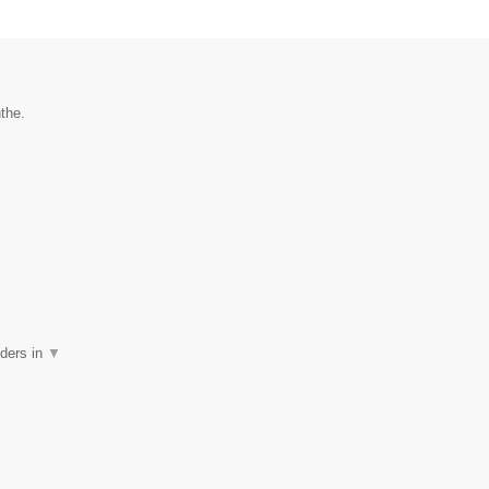
the.
lders in
▼