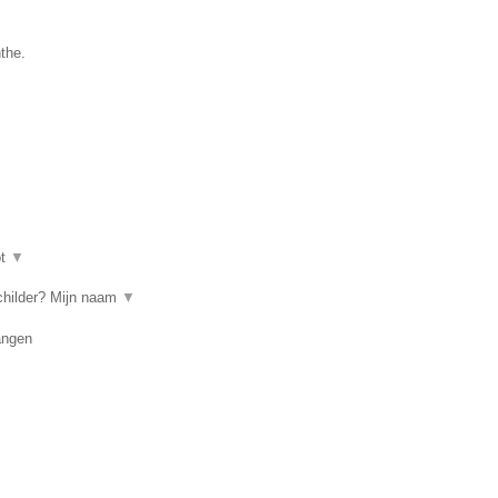
the.
ot
▼
childer? Mijn naam
▼
angen