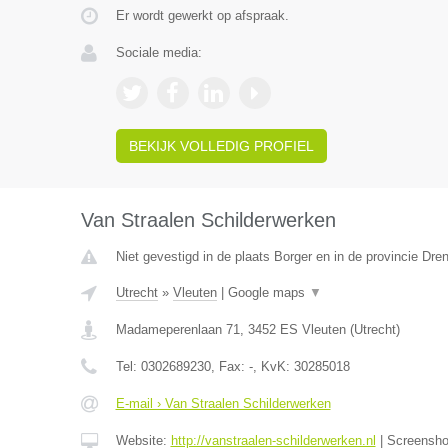
Er wordt gewerkt op afspraak.
Sociale media:
BEKIJK VOLLEDIG PROFIEL
Van Straalen Schilderwerken
Niet gevestigd in de plaats Borger en in de provincie Dren
Utrecht
»
Vleuten
|
Google maps
▼
Madameperenlaan 71
,
3452 ES
Vleuten
(
Utrecht
)
Tel:
0302689230
, Fax:
-
, KvK:
30285018
E-mail › Van Straalen Schilderwerken
Website:
http://vanstraalen-schilderwerken.nl
|
Screensh