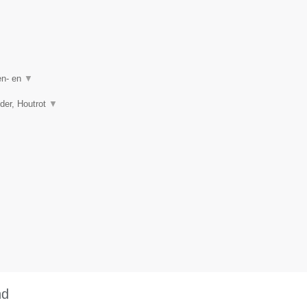
en- en
▼
lder, Houtrot
▼
nd