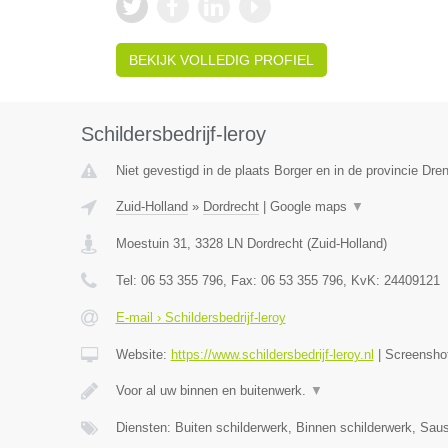
BEKIJK VOLLEDIG PROFIEL
Schildersbedrijf-leroy
Niet gevestigd in de plaats Borger en in de provincie Dren
Zuid-Holland
»
Dordrecht
|
Google maps
▼
Moestuin 31
,
3328 LN
Dordrecht
(
Zuid-Holland
)
Tel:
06 53 355 796
, Fax:
06 53 355 796
, KvK:
24409121
E-mail › Schildersbedrijf-leroy
Website:
https://www.schildersbedrijf-leroy.nl
|
Screensho
Voor al uw binnen en buitenwerk.
▼
Diensten: Buiten schilderwerk, Binnen schilderwerk, Sa