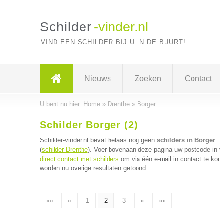
Schilder
-vinder.nl
VIND EEN SCHILDER BIJ U IN DE BUURT!
Nieuws
Zoeken
Contact
U bent nu hier:
Home
»
Drenthe
»
Borger
Schilder Borger (2)
Schilder-vinder.nl bevat helaas nog geen
schilders in Borger
.
(
schilder Drenthe
). Voer bovenaan deze pagina uw postcode in vo
direct contact met schilders
om via één e-mail in contact te ko
worden nu overige resultaten getoond.
««
«
1
2
3
»
»»