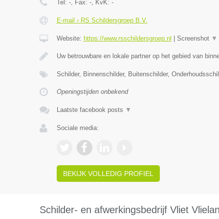
Tel:
-
, Fax:
-
, KvK:
-
E-mail › RS Schildersgroep B.V.
Website:
https://www.rsschildersgroep.nl
|
Screenshot
▼
Uw betrouwbare en lokale partner op het gebied van binn
Schilder, Binnenschilder, Buitenschilder, Onderhoudsschi
Openingstijden onbekend
Laatste facebook posts
▼
Sociale media:
BEKIJK VOLLEDIG PROFIEL
Schilder- en afwerkingsbedrijf Vliet Vliela