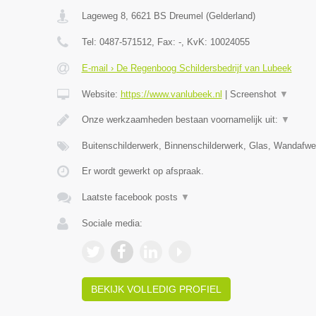
Lageweg 8
,
6621 BS
Dreumel
(
Gelderland
)
Tel:
0487-571512
, Fax:
-
, KvK:
10024055
E-mail › De Regenboog Schildersbedrijf van Lubeek
Website:
https://www.vanlubeek.nl
|
Screenshot
▼
Onze werkzaamheden bestaan voornamelijk uit:
▼
Buitenschilderwerk, Binnenschilderwerk, Glas, Wandafw
Er wordt gewerkt op afspraak.
Laatste facebook posts
▼
Sociale media:
BEKIJK VOLLEDIG PROFIEL