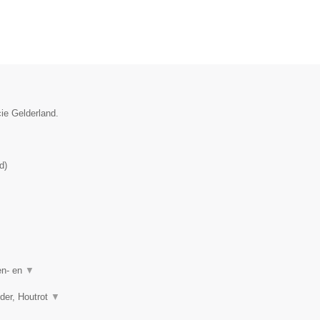
ie Gelderland.
d
)
en- en
▼
lder, Houtrot
▼