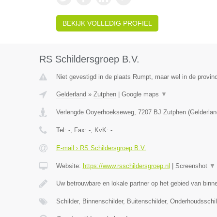
BEKIJK VOLLEDIG PROFIEL
RS Schildersgroep B.V.
Niet gevestigd in de plaats Rumpt, maar wel in de provinc
Gelderland
»
Zutphen
|
Google maps
▼
Verlengde Ooyerhoekseweg
,
7207 BJ
Zutphen
(
Gelderlan
Tel:
-
, Fax:
-
, KvK:
-
E-mail › RS Schildersgroep B.V.
Website:
https://www.rsschildersgroep.nl
|
Screenshot
▼
Uw betrouwbare en lokale partner op het gebied van binn
Schilder, Binnenschilder, Buitenschilder, Onderhoudsschi