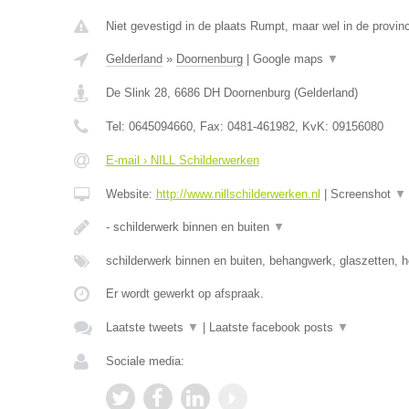
Niet gevestigd in de plaats Rumpt, maar wel in de provinc
Gelderland
»
Doornenburg
|
Google maps
▼
De Slink 28
,
6686 DH
Doornenburg
(
Gelderland
)
Tel:
0645094660
, Fax:
0481-461982
, KvK:
09156080
E-mail › NILL Schilderwerken
Website:
http://www.nillschilderwerken.nl
|
Screenshot
▼
- schilderwerk binnen en buiten
▼
schilderwerk binnen en buiten, behangwerk, glaszetten, h
Er wordt gewerkt op afspraak.
Laatste tweets
▼
|
Laatste facebook posts
▼
Sociale media: