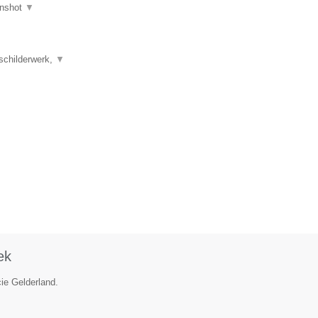
nshot
▼
schilderwerk,
▼
ek
ie Gelderland.