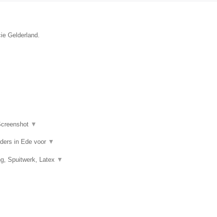
ie Gelderland.
creenshot
▼
ilders in Ede voor
▼
ng, Spuitwerk, Latex
▼