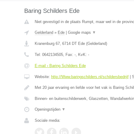
Baring Schilders Ede
Niet gevestigd in de plaats Rumpt, maar wel in de provinc
Gelderland
»
Ede
|
Google maps
▼
Kranenburg 67
,
6714 DT
Ede
(
Gelderland
)
Tel:
0642134505
, Fax:
-
, KvK:
-
E-mail › Baring Schilders Ede
Website:
http://Www.baringschilders.nl/schildersbedrijf
|
S
Met 20 jaar ervaring en liefde voor het vak is Baring Sch
Binnen- en buitenschilderwerk, Glaszetten, Wandafwerki
Openingstijden
▼
Sociale media: