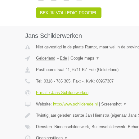
BEKIJK VOLLEDIG PROFIEL
Jans Schilderwerken
Niet gevestigd in de plaats Rumpt, maar wel in de provinc
Gelderland
»
Ede
|
Google maps
▼
Posthoornstraat 11
,
6711 BZ
Ede
(
Gelderland
)
Tel:
0318 - 785 305
, Fax:
-
, KvK:
60967307
E-mail › Jans Schilderwerken
Website:
http://www.schilderede.nl
|
Screenshot
▼
Twintig jaar geleden startte Jan Hiemstra (eigenaar Jans
Diensten: Binnenschilderwerk, Buitenschilderwerk, Beha
Openingstijden
▼