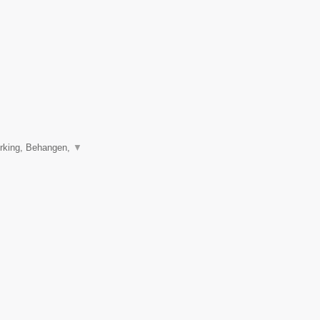
erking, Behangen,
▼