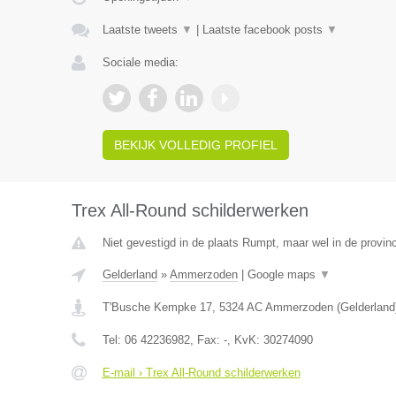
Laatste tweets
▼
|
Laatste facebook posts
▼
Sociale media:
BEKIJK VOLLEDIG PROFIEL
Trex All-Round schilderwerken
Niet gevestigd in de plaats Rumpt, maar wel in de provinc
Gelderland
»
Ammerzoden
|
Google maps
▼
T'Busche Kempke 17
,
5324 AC
Ammerzoden
(
Gelderland
Tel:
06 42236982
, Fax:
-
, KvK:
30274090
E-mail › Trex All-Round schilderwerken