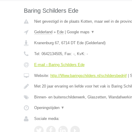
Baring Schilders Ede
Niet gevestigd in de plaats Kotten, maar wel in de provin
Gelderland
»
Ede
|
Google maps
▼
Kranenburg 67
,
6714 DT
Ede
(
Gelderland
)
Tel:
0642134505
, Fax:
-
, KvK:
-
E-mail › Baring Schilders Ede
Website:
http://Www.baringschilders.nl/schildersbedrijf
|
S
Met 20 jaar ervaring en liefde voor het vak is Baring Sch
Binnen- en buitenschilderwerk, Glaszetten, Wandafwerki
Openingstijden
▼
Sociale media: