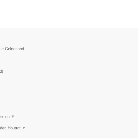
cie Gelderland.
d
)
en- en
▼
lder, Houtrot
▼