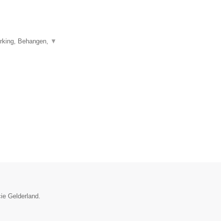
erking, Behangen,
▼
cie Gelderland.