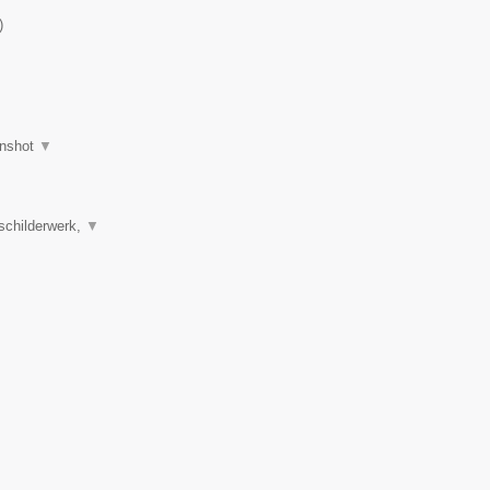
)
nshot
▼
schilderwerk,
▼