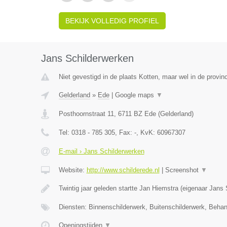
BEKIJK VOLLEDIG PROFIEL
Jans Schilderwerken
Niet gevestigd in de plaats Kotten, maar wel in de provin
Gelderland
»
Ede
|
Google maps
▼
Posthoornstraat 11
,
6711 BZ
Ede
(
Gelderland
)
Tel:
0318 - 785 305
, Fax:
-
, KvK:
60967307
E-mail › Jans Schilderwerken
Website:
http://www.schilderede.nl
|
Screenshot
▼
Twintig jaar geleden startte Jan Hiemstra (eigenaar Jans
Diensten: Binnenschilderwerk, Buitenschilderwerk, Beha
Openingstijden
▼