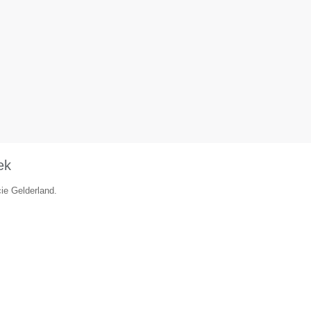
ek
cie Gelderland.