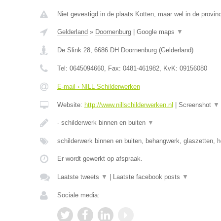
Niet gevestigd in de plaats Kotten, maar wel in de provin
Gelderland
»
Doornenburg
|
Google maps
▼
De Slink 28
,
6686 DH
Doornenburg
(
Gelderland
)
Tel:
0645094660
, Fax:
0481-461982
, KvK:
09156080
E-mail › NILL Schilderwerken
Website:
http://www.nillschilderwerken.nl
|
Screenshot
▼
- schilderwerk binnen en buiten
▼
schilderwerk binnen en buiten, behangwerk, glaszetten, h
Er wordt gewerkt op afspraak.
Laatste tweets
▼
|
Laatste facebook posts
▼
Sociale media: