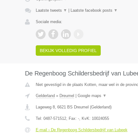
Laatste tweets
▼
|
Laatste facebook posts
▼
Sociale media:
BEKIJK VOLLEDIG PROFIEL
De Regenboog Schildersbedrijf van Lube
Niet gevestigd in de plaats Kotten, maar wel in de provin
Gelderland
»
Dreumel
|
Google maps
▼
Lageweg 8
,
6621 BS
Dreumel
(
Gelderland
)
Tel:
0487-571512
, Fax:
-
, KvK:
10024055
E-mail › De Regenboog Schildersbedrijf van Lubeek