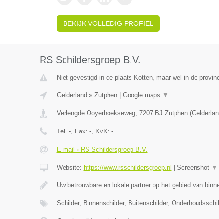
BEKIJK VOLLEDIG PROFIEL
RS Schildersgroep B.V.
Niet gevestigd in de plaats Kotten, maar wel in de provin
Gelderland
»
Zutphen
|
Google maps
▼
Verlengde Ooyerhoekseweg
,
7207 BJ
Zutphen
(
Gelderlan
Tel:
-
, Fax:
-
, KvK:
-
E-mail › RS Schildersgroep B.V.
Website:
https://www.rsschildersgroep.nl
|
Screenshot
▼
Uw betrouwbare en lokale partner op het gebied van binn
Schilder, Binnenschilder, Buitenschilder, Onderhoudsschi