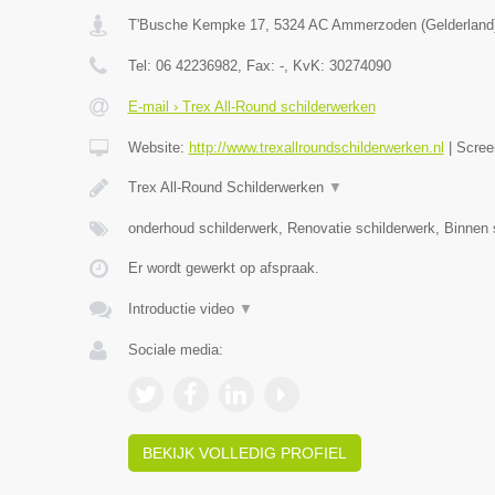
T'Busche Kempke 17
,
5324 AC
Ammerzoden
(
Gelderland
Tel:
06 42236982
, Fax:
-
, KvK:
30274090
E-mail › Trex All-Round schilderwerken
Website:
http://www.trexallroundschilderwerken.nl
|
Scree
Trex All-Round Schilderwerken
▼
onderhoud schilderwerk, Renovatie schilderwerk, Binnen 
Er wordt gewerkt op afspraak.
Introductie video
▼
Sociale media:
BEKIJK VOLLEDIG PROFIEL