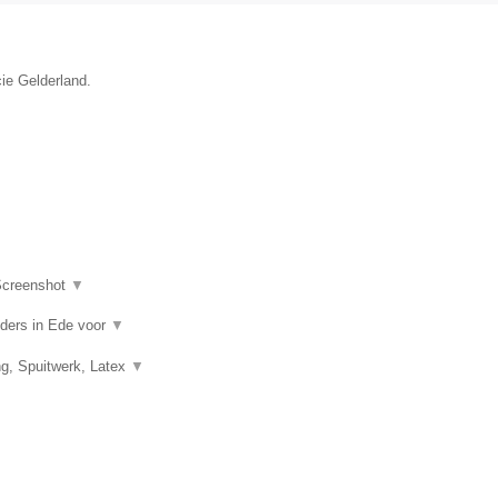
cie Gelderland.
creenshot
▼
ilders in Ede voor
▼
ng, Spuitwerk, Latex
▼