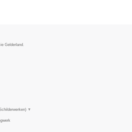
cie Gelderland.
 Schilderwerken)
▼
ngwerk