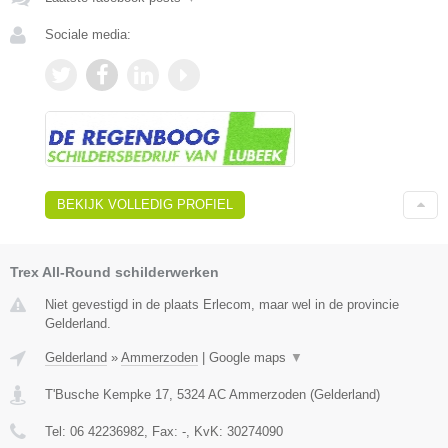
Sociale media:
BEKIJK VOLLEDIG PROFIEL
Trex All-Round schilderwerken
Niet gevestigd in de plaats Erlecom, maar wel in de provincie
Gelderland.
Gelderland
»
Ammerzoden
|
Google maps
▼
T'Busche Kempke 17
,
5324 AC
Ammerzoden
(
Gelderland
)
Tel:
06 42236982
, Fax:
-
, KvK:
30274090