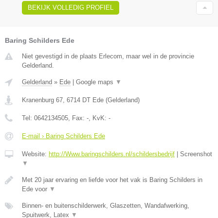
BEKIJK VOLLEDIG PROFIEL
Baring Schilders Ede
Niet gevestigd in de plaats Erlecom, maar wel in de provincie
Gelderland.
Gelderland
»
Ede
|
Google maps
▼
Kranenburg 67
,
6714 DT
Ede
(
Gelderland
)
Tel:
0642134505
, Fax:
-
, KvK:
-
E-mail › Baring Schilders Ede
Website:
http://Www.baringschilders.nl/schildersbedrijf
|
Screenshot
▼
Met 20 jaar ervaring en liefde voor het vak is Baring Schilders in
Ede voor
▼
Binnen- en buitenschilderwerk, Glaszetten, Wandafwerking,
Spuitwerk, Latex
▼