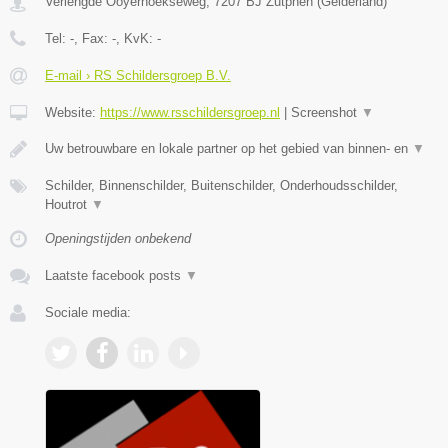
Verlengde Ooyerhoekseweg
,
7207 BJ
Zutphen
(
Gelderland
)
Tel:
-
, Fax:
-
, KvK:
-
E-mail › RS Schildersgroep B.V.
Website:
https://www.rsschildersgroep.nl
|
Screenshot
▼
Uw betrouwbare en lokale partner op het gebied van binnen- en
▼
Schilder, Binnenschilder, Buitenschilder, Onderhoudsschilder,
Houtrot
▼
Openingstijden onbekend
Laatste facebook posts
▼
Sociale media: