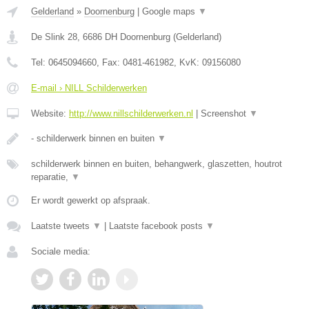
Gelderland
»
Doornenburg
|
Google maps
▼
De Slink 28
,
6686 DH
Doornenburg
(
Gelderland
)
Tel:
0645094660
, Fax:
0481-461982
, KvK:
09156080
E-mail › NILL Schilderwerken
Website:
http://www.nillschilderwerken.nl
|
Screenshot
▼
- schilderwerk binnen en buiten
▼
schilderwerk binnen en buiten, behangwerk, glaszetten, houtrot
reparatie,
▼
Er wordt gewerkt op afspraak.
Laatste tweets
▼
|
Laatste facebook posts
▼
Sociale media: