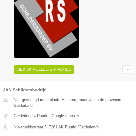
BEKIJK VOLLEDIG PROFIEL
JAN Schildersbedrijf
Niet gevestigd in de plaats Erlecom, maar wel in de provincie
Gelderland.
Gelderland
»
Ruurlo
|
Google maps
▼
Nijverheidsstraat 5
,
7261 AK
Ruurlo
(
Gelderland
)