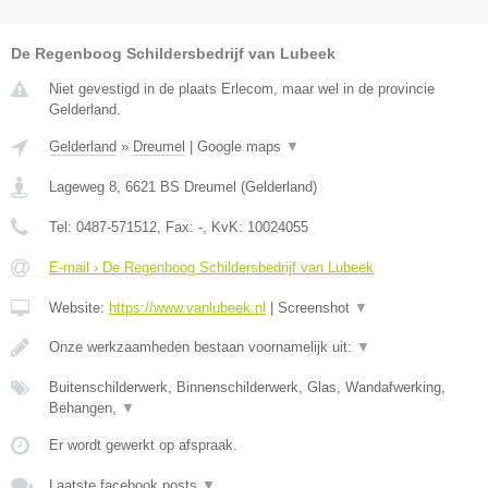
De Regenboog Schildersbedrijf van Lubeek
Niet gevestigd in de plaats Erlecom, maar wel in de provincie
Gelderland.
Gelderland
»
Dreumel
|
Google maps
▼
Lageweg 8
,
6621 BS
Dreumel
(
Gelderland
)
Tel:
0487-571512
, Fax:
-
, KvK:
10024055
E-mail › De Regenboog Schildersbedrijf van Lubeek
Website:
https://www.vanlubeek.nl
|
Screenshot
▼
Onze werkzaamheden bestaan voornamelijk uit:
▼
Buitenschilderwerk, Binnenschilderwerk, Glas, Wandafwerking,
Behangen,
▼
Er wordt gewerkt op afspraak.
Laatste facebook posts
▼