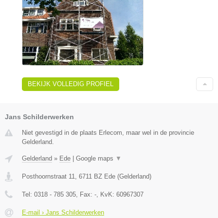
BEKIJK VOLLEDIG PROFIEL
Jans Schilderwerken
Niet gevestigd in de plaats Erlecom, maar wel in de provincie
Gelderland.
Gelderland
»
Ede
|
Google maps
▼
Posthoornstraat 11
,
6711 BZ
Ede
(
Gelderland
)
Tel:
0318 - 785 305
, Fax:
-
, KvK:
60967307
E-mail › Jans Schilderwerken