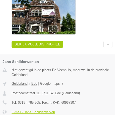
BEKIJK VOLLEDIG PROFIEL
Jans Schilderwerken
Niet gevestigd in de plaats De Veenhuis, maar wel in de provincie
Gelderland.
Gelderland
»
Ede
|
Google maps
▼
Posthoornstraat 11
,
6711 BZ
Ede
(
Gelderland
)
Tel:
0318 - 785 305
, Fax:
-
, KvK:
60967307
E-mail › Jans Schilderwerken