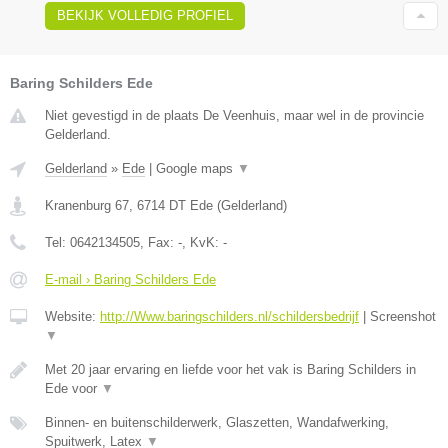
BEKIJK VOLLEDIG PROFIEL
Baring Schilders Ede
Niet gevestigd in de plaats De Veenhuis, maar wel in de provincie
Gelderland.
Gelderland
»
Ede
|
Google maps
▼
Kranenburg 67
,
6714 DT
Ede
(
Gelderland
)
Tel:
0642134505
, Fax:
-
, KvK:
-
E-mail › Baring Schilders Ede
Website:
http://Www.baringschilders.nl/schildersbedrijf
|
Screenshot
▼
Met 20 jaar ervaring en liefde voor het vak is Baring Schilders in
Ede voor
▼
Binnen- en buitenschilderwerk, Glaszetten, Wandafwerking,
Spuitwerk, Latex
▼