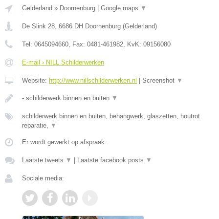
Gelderland
»
Doornenburg
|
Google maps
▼
De Slink 28
,
6686 DH
Doornenburg
(
Gelderland
)
Tel:
0645094660
, Fax:
0481-461982
, KvK:
09156080
E-mail › NILL Schilderwerken
Website:
http://www.nillschilderwerken.nl
|
Screenshot
▼
- schilderwerk binnen en buiten
▼
schilderwerk binnen en buiten, behangwerk, glaszetten, houtrot
reparatie,
▼
Er wordt gewerkt op afspraak.
Laatste tweets
▼
|
Laatste facebook posts
▼
Sociale media: