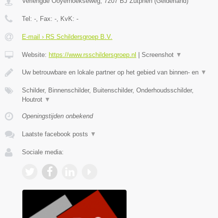
Verlengde Ooyerhoekseweg
,
7207 BJ
Zutphen
(
Gelderland
)
Tel:
-
, Fax:
-
, KvK:
-
E-mail › RS Schildersgroep B.V.
Website:
https://www.rsschildersgroep.nl
|
Screenshot
▼
Uw betrouwbare en lokale partner op het gebied van binnen- en
▼
Schilder, Binnenschilder, Buitenschilder, Onderhoudsschilder,
Houtrot
▼
Openingstijden onbekend
Laatste facebook posts
▼
Sociale media: