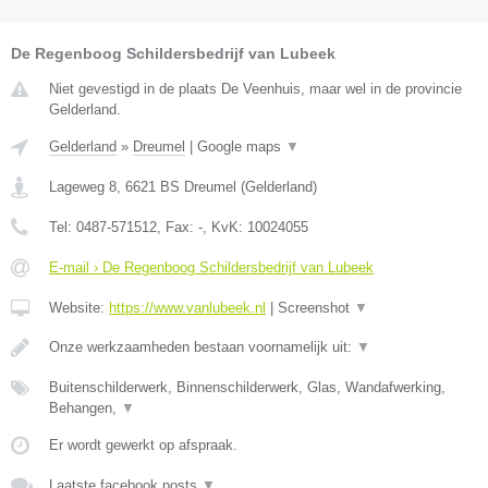
De Regenboog Schildersbedrijf van Lubeek
Niet gevestigd in de plaats De Veenhuis, maar wel in de provincie
Gelderland.
Gelderland
»
Dreumel
|
Google maps
▼
Lageweg 8
,
6621 BS
Dreumel
(
Gelderland
)
Tel:
0487-571512
, Fax:
-
, KvK:
10024055
E-mail › De Regenboog Schildersbedrijf van Lubeek
Website:
https://www.vanlubeek.nl
|
Screenshot
▼
Onze werkzaamheden bestaan voornamelijk uit:
▼
Buitenschilderwerk, Binnenschilderwerk, Glas, Wandafwerking,
Behangen,
▼
Er wordt gewerkt op afspraak.
Laatste facebook posts
▼