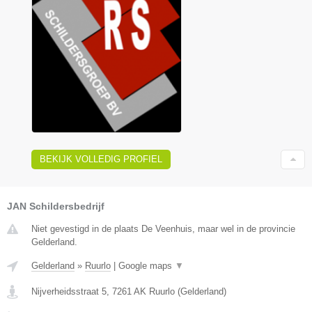
BEKIJK VOLLEDIG PROFIEL
JAN Schildersbedrijf
Niet gevestigd in de plaats De Veenhuis, maar wel in de provincie
Gelderland.
Gelderland
»
Ruurlo
|
Google maps
▼
Nijverheidsstraat 5
,
7261 AK
Ruurlo
(
Gelderland
)