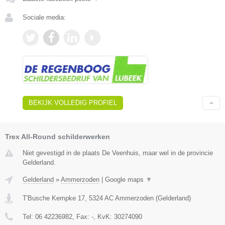
Sociale media:
BEKIJK VOLLEDIG PROFIEL
Trex All-Round schilderwerken
Niet gevestigd in de plaats De Veenhuis, maar wel in de provincie
Gelderland.
Gelderland
»
Ammerzoden
|
Google maps
▼
T'Busche Kempke 17
,
5324 AC
Ammerzoden
(
Gelderland
)
Tel:
06 42236982
, Fax:
-
, KvK:
30274090