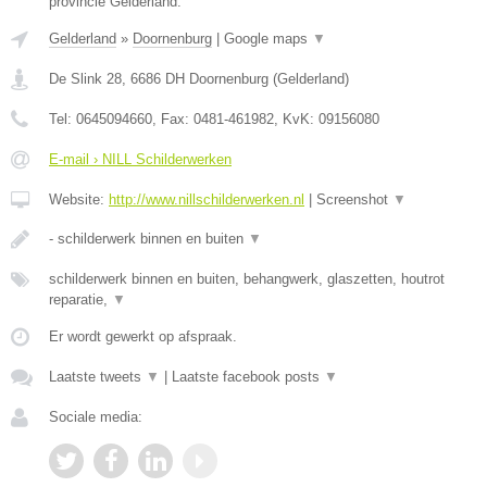
provincie Gelderland.
Gelderland
»
Doornenburg
|
Google maps
▼
De Slink 28
,
6686 DH
Doornenburg
(
Gelderland
)
Tel:
0645094660
, Fax:
0481-461982
, KvK:
09156080
E-mail › NILL Schilderwerken
Website:
http://www.nillschilderwerken.nl
|
Screenshot
▼
- schilderwerk binnen en buiten
▼
schilderwerk binnen en buiten, behangwerk, glaszetten, houtrot
reparatie,
▼
Er wordt gewerkt op afspraak.
Laatste tweets
▼
|
Laatste facebook posts
▼
Sociale media: