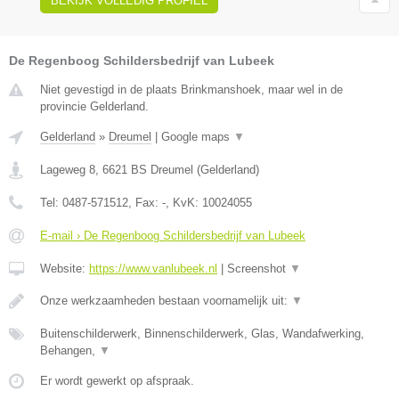
BEKIJK VOLLEDIG PROFIEL
De Regenboog Schildersbedrijf van Lubeek
Niet gevestigd in de plaats Brinkmanshoek, maar wel in de
provincie Gelderland.
Gelderland
»
Dreumel
|
Google maps
▼
Lageweg 8
,
6621 BS
Dreumel
(
Gelderland
)
Tel:
0487-571512
, Fax:
-
, KvK:
10024055
E-mail › De Regenboog Schildersbedrijf van Lubeek
Website:
https://www.vanlubeek.nl
|
Screenshot
▼
Onze werkzaamheden bestaan voornamelijk uit:
▼
Buitenschilderwerk, Binnenschilderwerk, Glas, Wandafwerking,
Behangen,
▼
Er wordt gewerkt op afspraak.