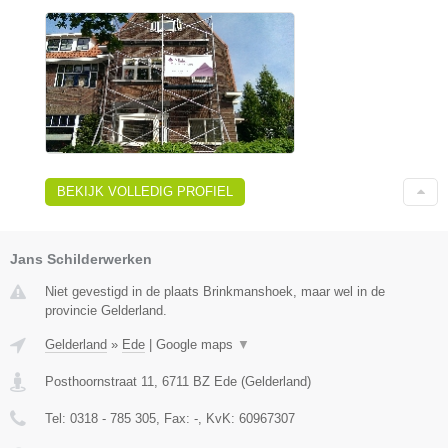
BEKIJK VOLLEDIG PROFIEL
Jans Schilderwerken
Niet gevestigd in de plaats Brinkmanshoek, maar wel in de
provincie Gelderland.
Gelderland
»
Ede
|
Google maps
▼
Posthoornstraat 11
,
6711 BZ
Ede
(
Gelderland
)
Tel:
0318 - 785 305
, Fax:
-
, KvK:
60967307