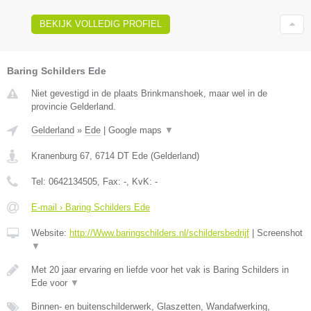
BEKIJK VOLLEDIG PROFIEL
Baring Schilders Ede
Niet gevestigd in de plaats Brinkmanshoek, maar wel in de
provincie Gelderland.
Gelderland
»
Ede
|
Google maps
▼
Kranenburg 67
,
6714 DT
Ede
(
Gelderland
)
Tel:
0642134505
, Fax:
-
, KvK:
-
E-mail › Baring Schilders Ede
Website:
http://Www.baringschilders.nl/schildersbedrijf
|
Screenshot
▼
Met 20 jaar ervaring en liefde voor het vak is Baring Schilders in
Ede voor
▼
Binnen- en buitenschilderwerk, Glaszetten, Wandafwerking,