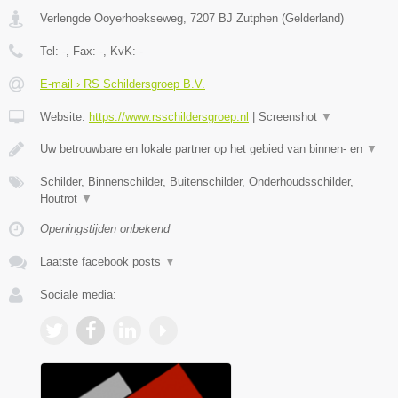
Verlengde Ooyerhoekseweg
,
7207 BJ
Zutphen
(
Gelderland
)
Tel:
-
, Fax:
-
, KvK:
-
E-mail › RS Schildersgroep B.V.
Website:
https://www.rsschildersgroep.nl
|
Screenshot
▼
Uw betrouwbare en lokale partner op het gebied van binnen- en
▼
Schilder, Binnenschilder, Buitenschilder, Onderhoudsschilder,
Houtrot
▼
Openingstijden onbekend
Laatste facebook posts
▼
Sociale media: