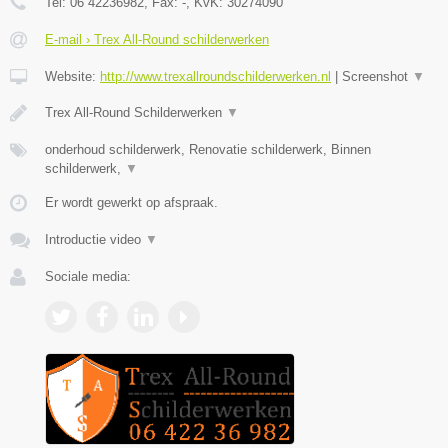
Tel:
06 42236982
, Fax:
-
, KvK:
30274090
E-mail › Trex All-Round schilderwerken
Website:
http://www.trexallroundschilderwerken.nl
|
Screenshot
▼
Trex All-Round Schilderwerken
▼
onderhoud schilderwerk, Renovatie schilderwerk, Binnen
schilderwerk,
▼
Er wordt gewerkt op afspraak.
Introductie video
▼
Sociale media: