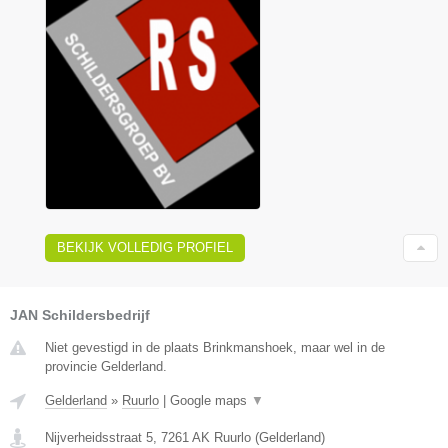
BEKIJK VOLLEDIG PROFIEL
JAN Schildersbedrijf
Niet gevestigd in de plaats Brinkmanshoek, maar wel in de
provincie Gelderland.
Gelderland
»
Ruurlo
|
Google maps
▼
Nijverheidsstraat 5
,
7261 AK
Ruurlo
(
Gelderland
)