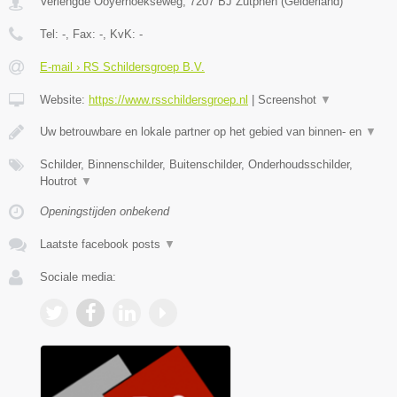
Verlengde Ooyerhoekseweg
,
7207 BJ
Zutphen
(
Gelderland
)
Tel:
-
, Fax:
-
, KvK:
-
E-mail › RS Schildersgroep B.V.
Website:
https://www.rsschildersgroep.nl
|
Screenshot
▼
Uw betrouwbare en lokale partner op het gebied van binnen- en
▼
Schilder, Binnenschilder, Buitenschilder, Onderhoudsschilder,
Houtrot
▼
Openingstijden onbekend
Laatste facebook posts
▼
Sociale media: