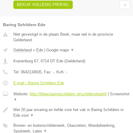
BEKIJK VOLLEDIG PROFIEL
Baring Schilders Ede
Niet gevestigd in de plaats Beek, maar wel in de provincie
Gelderland.
Gelderland
»
Ede
|
Google maps
▼
Kranenburg 67
,
6714 DT
Ede
(
Gelderland
)
Tel:
0642134505
, Fax:
-
, KvK:
-
E-mail › Baring Schilders Ede
Website:
http://Www.baringschilders.nl/schildersbedrijf
|
Screenshot
▼
Met 20 jaar ervaring en liefde voor het vak is Baring Schilders in
Ede voor
▼
Binnen- en buitenschilderwerk, Glaszetten, Wandafwerking,
Spuitwerk, Latex
▼