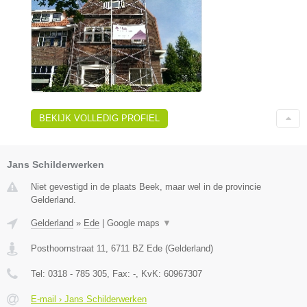
BEKIJK VOLLEDIG PROFIEL
Jans Schilderwerken
Niet gevestigd in de plaats Beek, maar wel in de provincie
Gelderland.
Gelderland
»
Ede
|
Google maps
▼
Posthoornstraat 11
,
6711 BZ
Ede
(
Gelderland
)
Tel:
0318 - 785 305
, Fax:
-
, KvK:
60967307
E-mail › Jans Schilderwerken