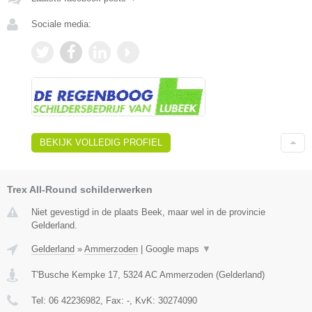
Sociale media:
BEKIJK VOLLEDIG PROFIEL
Trex All-Round schilderwerken
Niet gevestigd in de plaats Beek, maar wel in de provincie
Gelderland.
Gelderland
»
Ammerzoden
|
Google maps
▼
T'Busche Kempke 17
,
5324 AC
Ammerzoden
(
Gelderland
)
Tel:
06 42236982
, Fax:
-
, KvK:
30274090