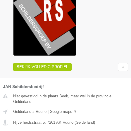
BEKIJK VOLLEDIG PROFIEL
JAN Schildersbedrijf
Niet gevestigd in de plaats Beek, maar wel in de provincie
Gelderland.
Gelderland
»
Ruurlo
|
Google maps
▼
Nijverheidsstraat 5
,
7261 AK
Ruurlo
(
Gelderland
)