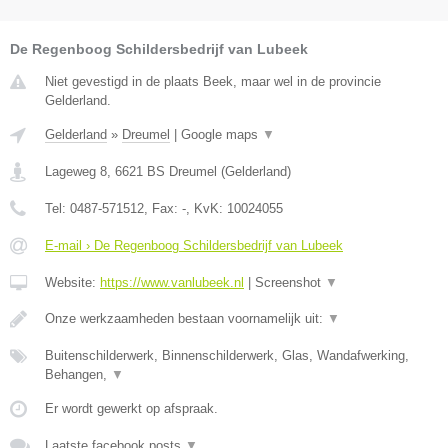
De Regenboog Schildersbedrijf van Lubeek
Niet gevestigd in de plaats Beek, maar wel in de provincie
Gelderland.
Gelderland
»
Dreumel
|
Google maps
▼
Lageweg 8
,
6621 BS
Dreumel
(
Gelderland
)
Tel:
0487-571512
, Fax:
-
, KvK:
10024055
E-mail › De Regenboog Schildersbedrijf van Lubeek
Website:
https://www.vanlubeek.nl
|
Screenshot
▼
Onze werkzaamheden bestaan voornamelijk uit:
▼
Buitenschilderwerk, Binnenschilderwerk, Glas, Wandafwerking,
Behangen,
▼
Er wordt gewerkt op afspraak.
Laatste facebook posts
▼