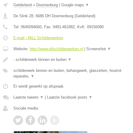
Gelderland
»
Doornenburg
|
Google maps
▼
De Slink 28
,
6686 DH
Doornenburg
(
Gelderland
)
Tel:
0645094660
, Fax:
0481-461982
, KvK:
09156080
E-mail › NILL Schilderwerken
Website:
http://www.nillschilderwerken.nl
|
Screenshot
▼
- schilderwerk binnen en buiten
▼
schilderwerk binnen en buiten, behangwerk, glaszetten, houtrot
reparatie,
▼
Er wordt gewerkt op afspraak.
Laatste tweets
▼
|
Laatste facebook posts
▼
Sociale media: