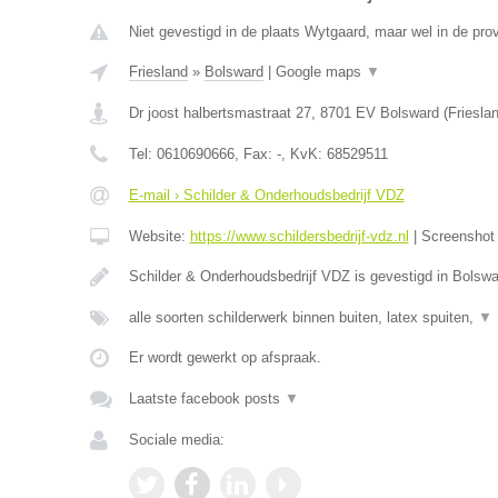
Niet gevestigd in de plaats Wytgaard, maar wel in de prov
Friesland
»
Bolsward
|
Google maps
▼
Dr joost halbertsmastraat 27
,
8701 EV
Bolsward
(
Friesla
Tel:
0610690666
, Fax:
-
, KvK:
68529511
E-mail › Schilder & Onderhoudsbedrijf VDZ
Website:
https://www.schildersbedrijf-vdz.nl
|
Screensho
Schilder & Onderhoudsbedrijf VDZ is gevestigd in Bolswa
alle soorten schilderwerk binnen buiten, latex spuiten,
▼
Er wordt gewerkt op afspraak.
Laatste facebook posts
▼
Sociale media: