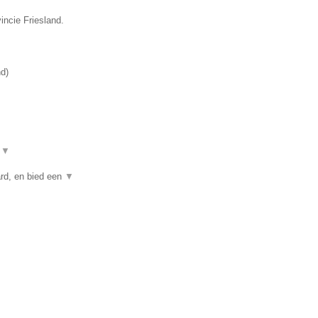
incie Friesland.
nd
)
t
▼
rd, en bied een
▼