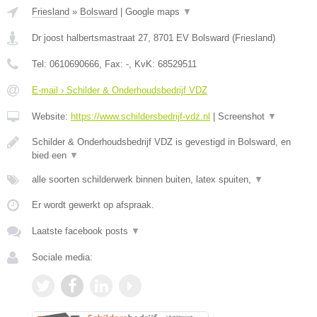
Friesland
»
Bolsward
|
Google maps
▼
Dr joost halbertsmastraat 27
,
8701 EV
Bolsward
(
Friesland
)
Tel:
0610690666
, Fax:
-
, KvK:
68529511
E-mail › Schilder & Onderhoudsbedrijf VDZ
Website:
https://www.schildersbedrijf-vdz.nl
|
Screenshot
▼
Schilder & Onderhoudsbedrijf VDZ is gevestigd in Bolsward, en
bied een
▼
alle soorten schilderwerk binnen buiten, latex spuiten,
▼
Er wordt gewerkt op afspraak.
Laatste facebook posts
▼
Sociale media: