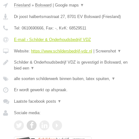
Friesland
»
Bolsward
|
Google maps
▼
Dr joost halbertsmastraat 27
,
8701 EV
Bolsward
(
Friesland
)
Tel:
0610690666
, Fax:
-
, KvK:
68529511
E-mail › Schilder & Onderhoudsbedrijf VDZ
Website:
https://www.schildersbedrijf-vdz.nl
|
Screenshot
▼
Schilder & Onderhoudsbedrijf VDZ is gevestigd in Bolsward, en
bied een
▼
alle soorten schilderwerk binnen buiten, latex spuiten,
▼
Er wordt gewerkt op afspraak.
Laatste facebook posts
▼
Sociale media: