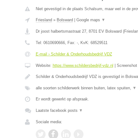
Niet gevestigd in de plaats Schalsum, maar wel in de prov
Friesland
»
Bolsward
|
Google maps
▼
Dr joost halbertsmastraat 27
,
8701 EV
Bolsward
(
Friesla
Tel:
0610690666
, Fax:
-
, KvK:
68529511
E-mail › Schilder & Onderhoudsbedrijf VDZ
Website:
https://www.schildersbedrijf-vdz.nl
|
Screensho
Schilder & Onderhoudsbedrijf VDZ is gevestigd in Bolswa
alle soorten schilderwerk binnen buiten, latex spuiten,
▼
Er wordt gewerkt op afspraak.
Laatste facebook posts
▼
Sociale media: