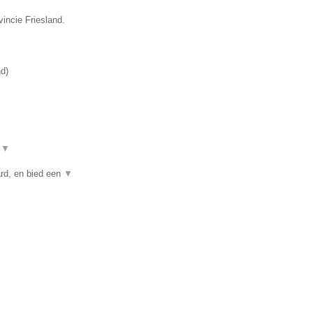
incie Friesland.
nd
)
t
▼
rd, en bied een
▼