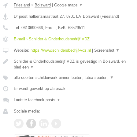
Friesland
»
Bolsward
|
Google maps
▼
Dr joost halbertsmastraat 27
,
8701 EV
Bolsward
(
Friesland
)
Tel:
0610690666
, Fax:
-
, KvK:
68529511
E-mail › Schilder & Onderhoudsbedrijf VDZ
Website:
https://www.schildersbedrijf-vdz.nl
|
Screenshot
▼
Schilder & Onderhoudsbedrijf VDZ is gevestigd in Bolsward, en
bied een
▼
alle soorten schilderwerk binnen buiten, latex spuiten,
▼
Er wordt gewerkt op afspraak.
Laatste facebook posts
▼
Sociale media: