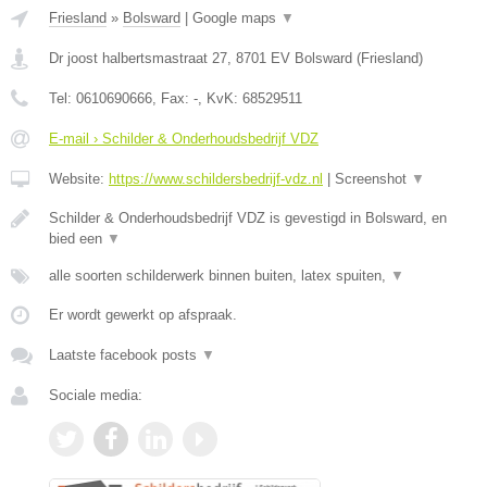
Friesland
»
Bolsward
|
Google maps
▼
Dr joost halbertsmastraat 27
,
8701 EV
Bolsward
(
Friesland
)
Tel:
0610690666
, Fax:
-
, KvK:
68529511
E-mail › Schilder & Onderhoudsbedrijf VDZ
Website:
https://www.schildersbedrijf-vdz.nl
|
Screenshot
▼
Schilder & Onderhoudsbedrijf VDZ is gevestigd in Bolsward, en
bied een
▼
alle soorten schilderwerk binnen buiten, latex spuiten,
▼
Er wordt gewerkt op afspraak.
Laatste facebook posts
▼
Sociale media: