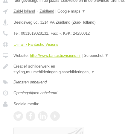
Niet gevestigd in de plaats Zuidvelde en in de provincie Drenthe.
Zuid-Holland
»
Zuidland
|
Google maps
▼
Beeldsweg 6c
,
3214 VA
Zuidland
(
Zuid-Holland
)
Tel:
0031619028131
, Fax:
-
, KvK:
24250012
E-mail › Fantastic Visions
Website:
http://www.fantasticvisions.nl
|
Screenshot
▼
Creatief schilderwerk en
styling,muurschilderingen,glasschilderingen,
▼
Diensten onbekend
Openingstijden onbekend
Sociale media: