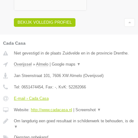
BEKIJK VOLLEDIG PROFIEL
Cada Casa
Niet gevestigd in de plaats Zuidvelde en in de provincie Drenthe.
Overijssel
»
Almelo
|
Google maps
▼
Jan Steenstraat 101
,
7606 XW
Almelo
(
Overijssel
)
Tel:
0651474454
, Fax:
-
, KvK:
52282066
E-mail › Cada Casa
Website:
http://www.cadacasa.nl
|
Screenshot
▼
Om langdurig een goed resultaat in schilderwerk te behouden, is de
▼
Diensten onbekend