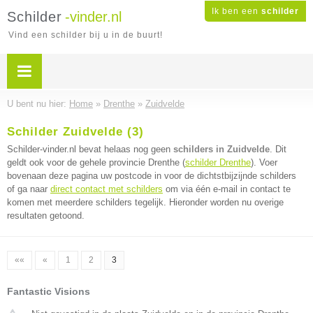
Ik ben een
schilder
Schilder
-vinder.nl
Vind een schilder bij u in de buurt!
U bent nu hier:
Home
»
Drenthe
»
Zuidvelde
Schilder Zuidvelde (3)
Schilder-vinder.nl bevat helaas nog geen
schilders in Zuidvelde
. Dit
geldt ook voor de gehele provincie Drenthe (
schilder Drenthe
). Voer
bovenaan deze pagina uw postcode in voor de dichtstbijzijnde schilders
of ga naar
direct contact met schilders
om via één e-mail in contact te
komen met meerdere schilders tegelijk. Hieronder worden nu overige
resultaten getoond.
««
«
1
2
3
Fantastic Visions