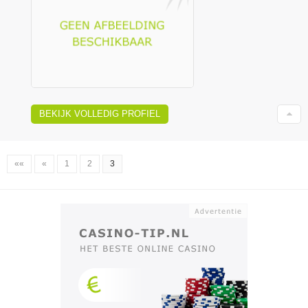
BEKIJK VOLLEDIG PROFIEL
««
«
1
2
3