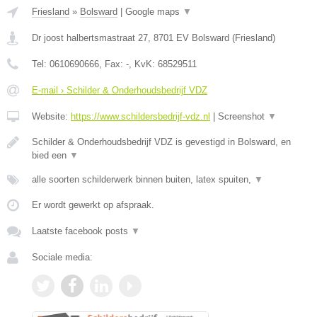
Friesland
»
Bolsward
|
Google maps
▼
Dr joost halbertsmastraat 27
,
8701 EV
Bolsward
(
Friesland
)
Tel:
0610690666
, Fax:
-
, KvK:
68529511
E-mail › Schilder & Onderhoudsbedrijf VDZ
Website:
https://www.schildersbedrijf-vdz.nl
|
Screenshot
▼
Schilder & Onderhoudsbedrijf VDZ is gevestigd in Bolsward, en
bied een
▼
alle soorten schilderwerk binnen buiten, latex spuiten,
▼
Er wordt gewerkt op afspraak.
Laatste facebook posts
▼
Sociale media: