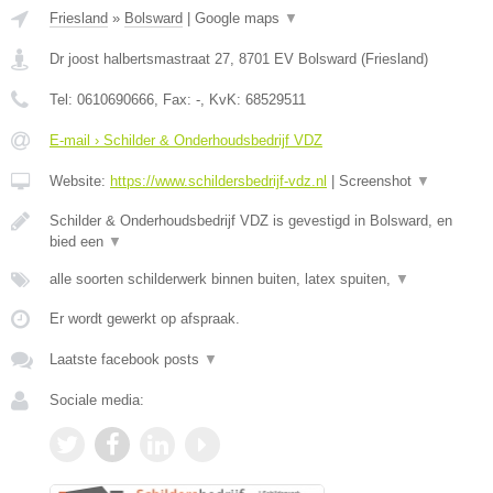
Friesland
»
Bolsward
|
Google maps
▼
Dr joost halbertsmastraat 27
,
8701 EV
Bolsward
(
Friesland
)
Tel:
0610690666
, Fax:
-
, KvK:
68529511
E-mail › Schilder & Onderhoudsbedrijf VDZ
Website:
https://www.schildersbedrijf-vdz.nl
|
Screenshot
▼
Schilder & Onderhoudsbedrijf VDZ is gevestigd in Bolsward, en
bied een
▼
alle soorten schilderwerk binnen buiten, latex spuiten,
▼
Er wordt gewerkt op afspraak.
Laatste facebook posts
▼
Sociale media: