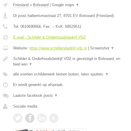
Friesland
»
Bolsward
|
Google maps
▼
Dr joost halbertsmastraat 27
,
8701 EV
Bolsward
(
Friesland
)
Tel:
0610690666
, Fax:
-
, KvK:
68529511
E-mail › Schilder & Onderhoudsbedrijf VDZ
Website:
https://www.schildersbedrijf-vdz.nl
|
Screenshot
▼
Schilder & Onderhoudsbedrijf VDZ is gevestigd in Bolsward, en
bied een
▼
alle soorten schilderwerk binnen buiten, latex spuiten,
▼
Er wordt gewerkt op afspraak.
Laatste facebook posts
▼
Sociale media: