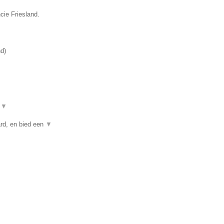
cie Friesland.
nd
)
t
▼
rd, en bied een
▼