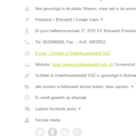
Niet gevestigd in de plaats Wierum, maar wel in de provin
Friesland
»
Bolsward
|
Google maps
▼
Dr joost halbertsmastraat 27
,
8701 EV
Bolsward
(
Friesla
Tel:
0610690666
, Fax:
-
, KvK:
68529511
E-mail › Schilder & Onderhoudsbedrijf VDZ
Website:
https://www.schildersbedrijf-vdz.nl
|
Screensho
Schilder & Onderhoudsbedrijf VDZ is gevestigd in Bolswa
alle soorten schilderwerk binnen buiten, latex spuiten,
▼
Er wordt gewerkt op afspraak.
Laatste facebook posts
▼
Sociale media: