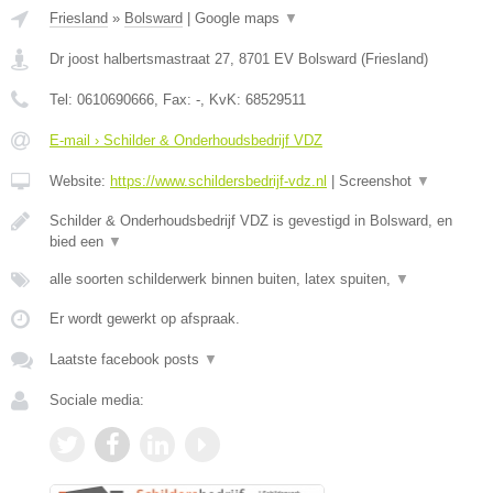
Friesland
»
Bolsward
|
Google maps
▼
Dr joost halbertsmastraat 27
,
8701 EV
Bolsward
(
Friesland
)
Tel:
0610690666
, Fax:
-
, KvK:
68529511
E-mail › Schilder & Onderhoudsbedrijf VDZ
Website:
https://www.schildersbedrijf-vdz.nl
|
Screenshot
▼
Schilder & Onderhoudsbedrijf VDZ is gevestigd in Bolsward, en
bied een
▼
alle soorten schilderwerk binnen buiten, latex spuiten,
▼
Er wordt gewerkt op afspraak.
Laatste facebook posts
▼
Sociale media: