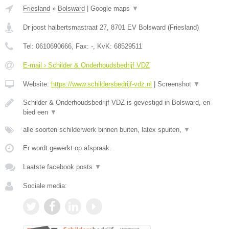
Friesland
»
Bolsward
|
Google maps
▼
Dr joost halbertsmastraat 27
,
8701 EV
Bolsward
(
Friesland
)
Tel:
0610690666
, Fax:
-
, KvK:
68529511
E-mail › Schilder & Onderhoudsbedrijf VDZ
Website:
https://www.schildersbedrijf-vdz.nl
|
Screenshot
▼
Schilder & Onderhoudsbedrijf VDZ is gevestigd in Bolsward, en
bied een
▼
alle soorten schilderwerk binnen buiten, latex spuiten,
▼
Er wordt gewerkt op afspraak.
Laatste facebook posts
▼
Sociale media: