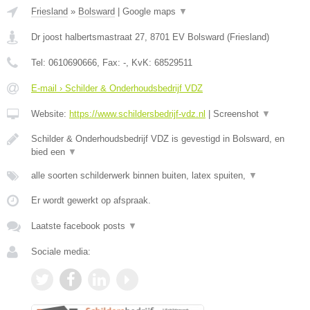
Friesland
»
Bolsward
|
Google maps
▼
Dr joost halbertsmastraat 27
,
8701 EV
Bolsward
(
Friesland
)
Tel:
0610690666
, Fax:
-
, KvK:
68529511
E-mail › Schilder & Onderhoudsbedrijf VDZ
Website:
https://www.schildersbedrijf-vdz.nl
|
Screenshot
▼
Schilder & Onderhoudsbedrijf VDZ is gevestigd in Bolsward, en
bied een
▼
alle soorten schilderwerk binnen buiten, latex spuiten,
▼
Er wordt gewerkt op afspraak.
Laatste facebook posts
▼
Sociale media: