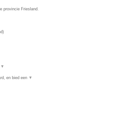
e provincie Friesland.
nd
)
t
▼
rd, en bied een
▼