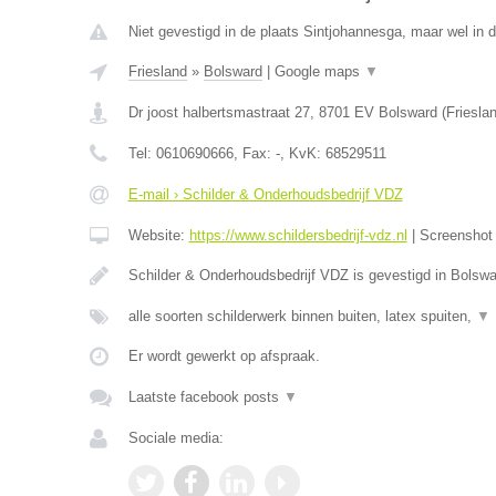
Niet gevestigd in de plaats Sintjohannesga, maar wel in d
Friesland
»
Bolsward
|
Google maps
▼
Dr joost halbertsmastraat 27
,
8701 EV
Bolsward
(
Friesla
Tel:
0610690666
, Fax:
-
, KvK:
68529511
E-mail › Schilder & Onderhoudsbedrijf VDZ
Website:
https://www.schildersbedrijf-vdz.nl
|
Screensho
Schilder & Onderhoudsbedrijf VDZ is gevestigd in Bolswa
alle soorten schilderwerk binnen buiten, latex spuiten,
▼
Er wordt gewerkt op afspraak.
Laatste facebook posts
▼
Sociale media: