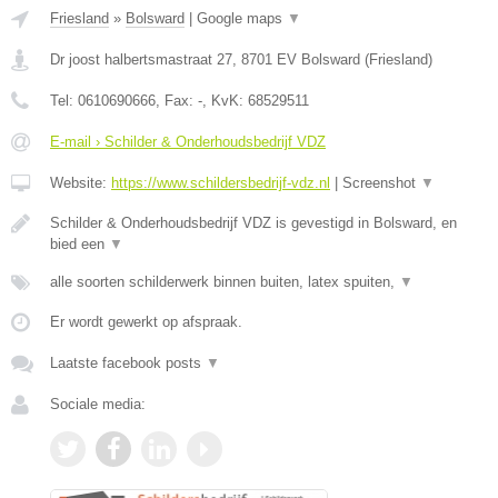
Friesland
»
Bolsward
|
Google maps
▼
Dr joost halbertsmastraat 27
,
8701 EV
Bolsward
(
Friesland
)
Tel:
0610690666
, Fax:
-
, KvK:
68529511
E-mail › Schilder & Onderhoudsbedrijf VDZ
Website:
https://www.schildersbedrijf-vdz.nl
|
Screenshot
▼
Schilder & Onderhoudsbedrijf VDZ is gevestigd in Bolsward, en
bied een
▼
alle soorten schilderwerk binnen buiten, latex spuiten,
▼
Er wordt gewerkt op afspraak.
Laatste facebook posts
▼
Sociale media: