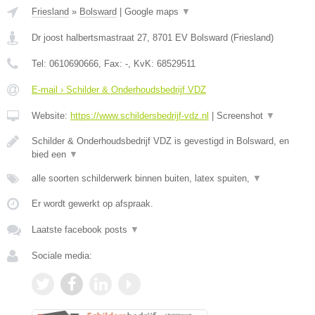
Friesland
»
Bolsward
|
Google maps
▼
Dr joost halbertsmastraat 27
,
8701 EV
Bolsward
(
Friesland
)
Tel:
0610690666
, Fax:
-
, KvK:
68529511
E-mail › Schilder & Onderhoudsbedrijf VDZ
Website:
https://www.schildersbedrijf-vdz.nl
|
Screenshot
▼
Schilder & Onderhoudsbedrijf VDZ is gevestigd in Bolsward, en
bied een
▼
alle soorten schilderwerk binnen buiten, latex spuiten,
▼
Er wordt gewerkt op afspraak.
Laatste facebook posts
▼
Sociale media: