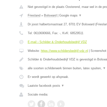
Niet gevestigd in de plaats Oosterend, maar wel in de pro
Friesland
»
Bolsward
|
Google maps
▼
Dr joost halbertsmastraat 27
,
8701 EV
Bolsward
(
Friesla
Tel:
0610690666
, Fax:
-
, KvK:
68529511
E-mail › Schilder & Onderhoudsbedrijf VDZ
Website:
https://www.schildersbedrijf-vdz.nl
|
Screensho
Schilder & Onderhoudsbedrijf VDZ is gevestigd in Bolswa
alle soorten schilderwerk binnen buiten, latex spuiten,
▼
Er wordt gewerkt op afspraak.
Laatste facebook posts
▼
Sociale media: