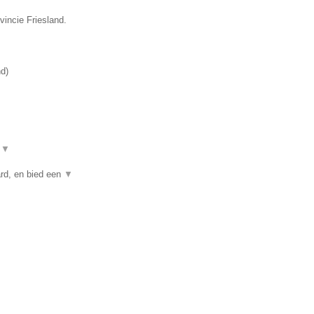
vincie Friesland.
nd
)
t
▼
rd, en bied een
▼