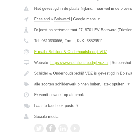
Niet gevestigd in de plaats Nijland, maar wel in de provin
Friesland
»
Bolsward
|
Google maps
▼
Dr joost halbertsmastraat 27
,
8701 EV
Bolsward
(
Friesla
Tel:
0610690666
, Fax:
-
, KvK:
68529511
E-mail › Schilder & Onderhoudsbedrijf VDZ
Website:
https://www.schildersbedrijf-vdz.nl
|
Screensho
Schilder & Onderhoudsbedrijf VDZ is gevestigd in Bolswa
alle soorten schilderwerk binnen buiten, latex spuiten,
▼
Er wordt gewerkt op afspraak.
Laatste facebook posts
▼
Sociale media: