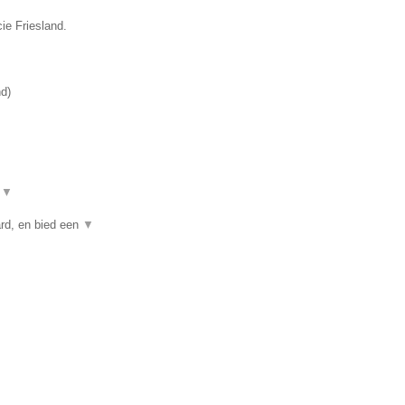
cie Friesland.
nd
)
t
▼
rd, en bied een
▼