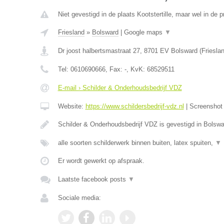
Niet gevestigd in de plaats Kootstertille, maar wel in de p
Friesland
»
Bolsward
|
Google maps
▼
Dr joost halbertsmastraat 27
,
8701 EV
Bolsward
(
Friesla
Tel:
0610690666
, Fax:
-
, KvK:
68529511
E-mail › Schilder & Onderhoudsbedrijf VDZ
Website:
https://www.schildersbedrijf-vdz.nl
|
Screensho
Schilder & Onderhoudsbedrijf VDZ is gevestigd in Bolswa
alle soorten schilderwerk binnen buiten, latex spuiten,
▼
Er wordt gewerkt op afspraak.
Laatste facebook posts
▼
Sociale media: