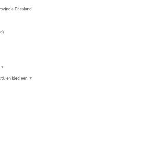
rovincie Friesland.
nd
)
t
▼
rd, en bied een
▼