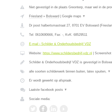
Niet gevestigd in de plaats Greonterp, maar wel in de prov
Friesland
»
Bolsward
|
Google maps
▼
Dr joost halbertsmastraat 27
,
8701 EV
Bolsward
(
Friesla
Tel:
0610690666
, Fax:
-
, KvK:
68529511
E-mail › Schilder & Onderhoudsbedrijf VDZ
Website:
https://www.schildersbedrijf-vdz.nl
|
Screensho
Schilder & Onderhoudsbedrijf VDZ is gevestigd in Bolswa
alle soorten schilderwerk binnen buiten, latex spuiten,
▼
Er wordt gewerkt op afspraak.
Laatste facebook posts
▼
Sociale media: