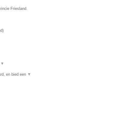
incie Friesland.
nd
)
t
▼
rd, en bied een
▼