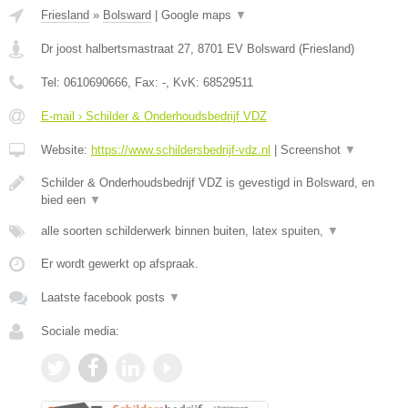
Friesland
»
Bolsward
|
Google maps
▼
Dr joost halbertsmastraat 27
,
8701 EV
Bolsward
(
Friesland
)
Tel:
0610690666
, Fax:
-
, KvK:
68529511
E-mail › Schilder & Onderhoudsbedrijf VDZ
Website:
https://www.schildersbedrijf-vdz.nl
|
Screenshot
▼
Schilder & Onderhoudsbedrijf VDZ is gevestigd in Bolsward, en
bied een
▼
alle soorten schilderwerk binnen buiten, latex spuiten,
▼
Er wordt gewerkt op afspraak.
Laatste facebook posts
▼
Sociale media: