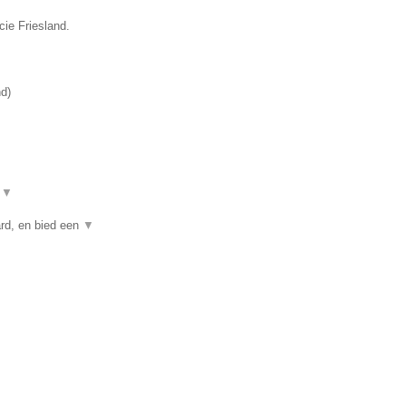
cie Friesland.
nd
)
t
▼
rd, en bied een
▼