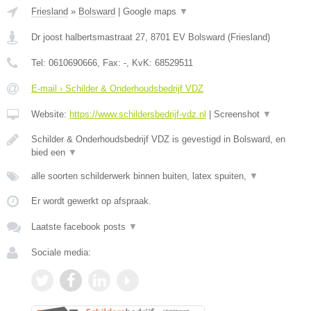
Friesland
»
Bolsward
|
Google maps
▼
Dr joost halbertsmastraat 27
,
8701 EV
Bolsward
(
Friesland
)
Tel:
0610690666
, Fax:
-
, KvK:
68529511
E-mail › Schilder & Onderhoudsbedrijf VDZ
Website:
https://www.schildersbedrijf-vdz.nl
|
Screenshot
▼
Schilder & Onderhoudsbedrijf VDZ is gevestigd in Bolsward, en
bied een
▼
alle soorten schilderwerk binnen buiten, latex spuiten,
▼
Er wordt gewerkt op afspraak.
Laatste facebook posts
▼
Sociale media: