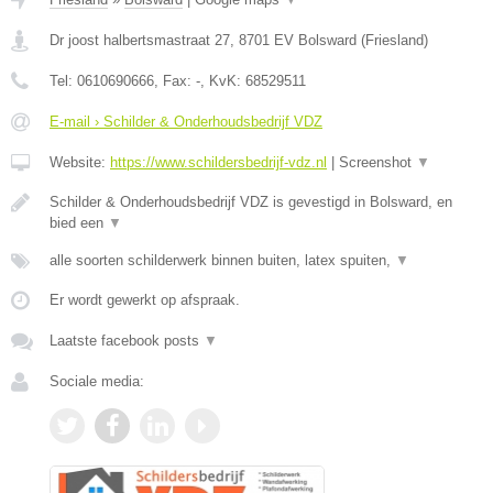
Dr joost halbertsmastraat 27
,
8701 EV
Bolsward
(
Friesland
)
Tel:
0610690666
, Fax:
-
, KvK:
68529511
E-mail › Schilder & Onderhoudsbedrijf VDZ
Website:
https://www.schildersbedrijf-vdz.nl
|
Screenshot
▼
Schilder & Onderhoudsbedrijf VDZ is gevestigd in Bolsward, en
bied een
▼
alle soorten schilderwerk binnen buiten, latex spuiten,
▼
Er wordt gewerkt op afspraak.
Laatste facebook posts
▼
Sociale media: