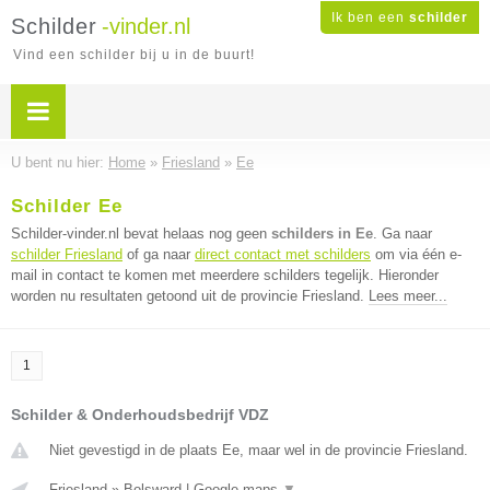
Ik ben een
schilder
Schilder
-vinder.nl
Vind een schilder bij u in de buurt!
U bent nu hier:
Home
»
Friesland
»
Ee
Schilder Ee
Schilder-vinder.nl bevat helaas nog geen
schilders in Ee
. Ga naar
schilder Friesland
of ga naar
direct contact met schilders
om via één e-
mail in contact te komen met meerdere schilders tegelijk. Hieronder
worden nu resultaten getoond uit de provincie Friesland.
Lees meer...
1
Schilder & Onderhoudsbedrijf VDZ
Niet gevestigd in de plaats Ee, maar wel in de provincie Friesland.
Friesland
»
Bolsward
|
Google maps
▼