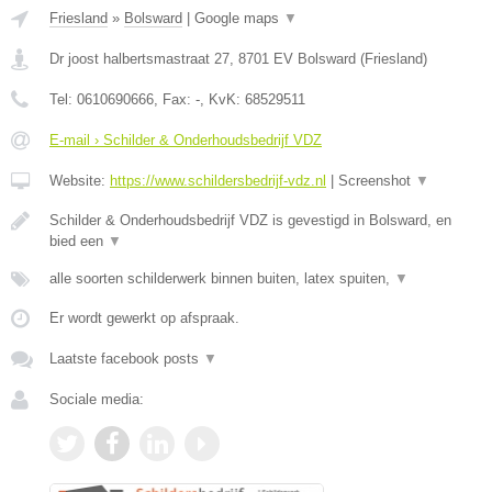
Friesland
»
Bolsward
|
Google maps
▼
Dr joost halbertsmastraat 27
,
8701 EV
Bolsward
(
Friesland
)
Tel:
0610690666
, Fax:
-
, KvK:
68529511
E-mail › Schilder & Onderhoudsbedrijf VDZ
Website:
https://www.schildersbedrijf-vdz.nl
|
Screenshot
▼
Schilder & Onderhoudsbedrijf VDZ is gevestigd in Bolsward, en
bied een
▼
alle soorten schilderwerk binnen buiten, latex spuiten,
▼
Er wordt gewerkt op afspraak.
Laatste facebook posts
▼
Sociale media: